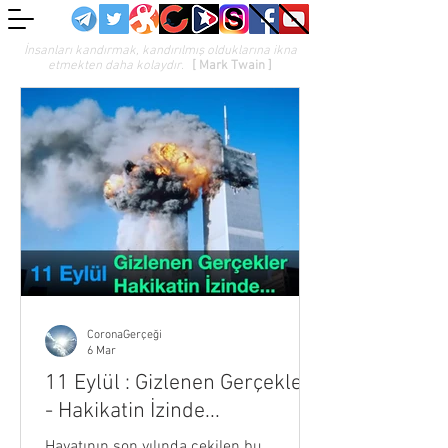
İnsanları kandırmak, kandırılmış olduklarına ikna
etmekten daha kolaydır.
[ Mark Twain ]
CoronaGerçeği
6 Mar
11 Eylül : Gizlenen Gerçekler
- Hakikatin İzinde...
Hayatının son yılında çekilen bu