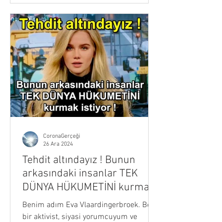
CoronaGerçeği
26 Ara 2024
Tehdit altındayız ! Bunun
arkasındaki insanlar TEK
DÜNYA HÜKUMETİNİ kurmak
istiyor !
Benim adım Eva Vlaardingerbroek. Ben
bir aktivist, siyasi yorumcuyum ve