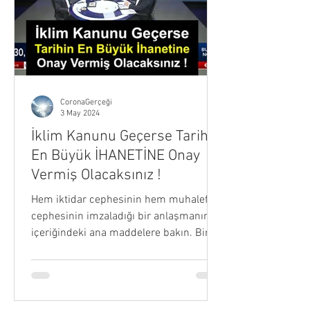
CoronaGerçeği
3 May 2024
İklim Kanunu Geçerse Tarihin
En Büyük İHANETİNE Onay
Vermiş Olacaksınız !
Hem iktidar cephesinin hem muhalefet
cephesinin imzaladığı bir anlaşmanın
içeriğindeki ana maddelere bakın. Bir,
pirinç tarlaları ortadan...