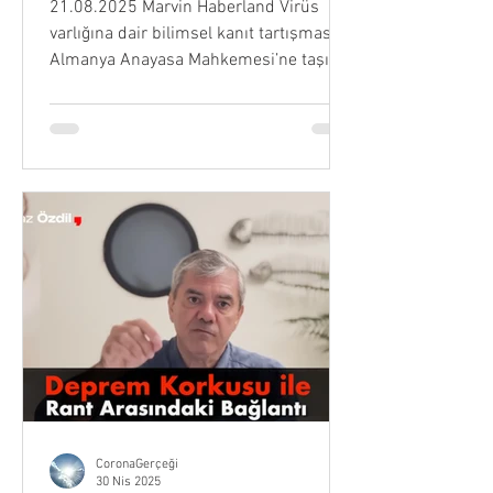
21.08.2025 Marvin Haberland Virüs
varlığına dair bilimsel kanıt tartışmasını
Almanya Anayasa Mahkemesi’ne taşıyan
kişi Bilimsel sorgulama platformu Next
Level sözcüsü Fizik ve Endüstri
Mühendisi Video İçeriğinin Ana
Başlıkları Virüs Varlığı ve Bulaşma
Hipotezinin Köklü Sorgulanışı Modern
Virolojinin Bilimsel Kontrol Eksikliği PCR
Testleri, Elektron Mikroskobu ve
“Görüntü” Yanılgısı Spike Proteinleri ve
mRNA Aşıları Tartışması Mikrop
Teorisine Karşı Ortam Teorisi Yaklaşımı
Vid
CoronaGerçeği
30 Nis 2025