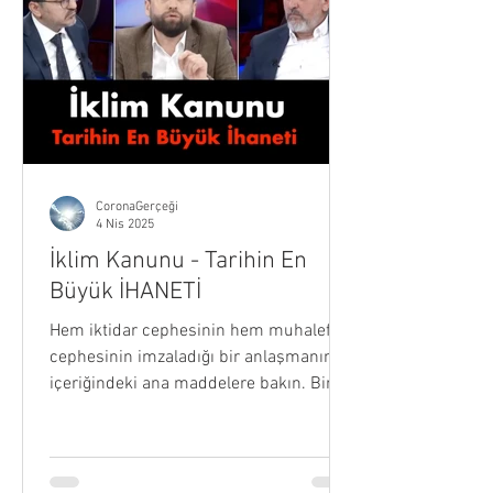
CoronaGerçeği
4 Nis 2025
İklim Kanunu - Tarihin En
Büyük İHANETİ
Hem iktidar cephesinin hem muhalefet
cephesinin imzaladığı bir anlaşmanın
içeriğindeki ana maddelere bakın. Bir,
pirinç tarlaları ortadan...