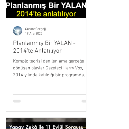
CoronaGerçeği
19 Ara 2025
Planlanmış Bir YALAN -
2014'te Anlatılıyor
Komplo teorisi denilen ama gerçeğe
dönüşen olaylar Gazeteci Harry Vox,
2014 yılında katıldığı bir programda,
insanları kontrol etmek için salgın
yalanının nasıl oluşturulduğunu ve
kullanıldığını anlatıyor. 💢 Böyle bir
dünya istiyorsan kayıtsız kal, Hiçbir şey
yapma! O dünya çok yakında sana
geliyor! Videonun Metni : Harry Vox:
Amerikan halkı için işin asıl kritik