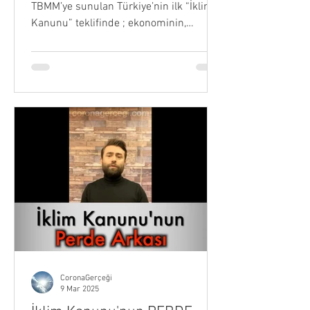
TBMM’ye sunulan Türkiye’nin ilk “İklim
Kanunu” teklifinde ; ekonominin,
şehirlerin, tarım ve gıda başta...
CoronaGerçeği
9 Mar 2025