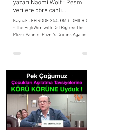
yazarı Naomi Wolf : Resmi
verilere göre canlı
doğumlarda artık %13 ila
Kaynak : EPISODE 244: OMG, OMICRON!
%20 oranında bir düşüş var
- The HighWire with Del Bigtree The
Pfizer Papers: Pfizer's Crimes Against
Humanity