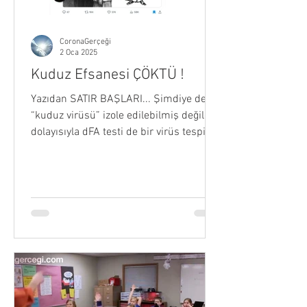
CoronaGerçeği
2 Oca 2025
Kuduz Efsanesi ÇÖKTÜ !
Yazıdan SATIR BAŞLARI... Şimdiye dek
“kuduz virüsü” izole edilebilmiş değildir,
dolayısıyla dFA testi de bir virüs tespit
yöntemi sayılamaz. Ölen bir canlının
dokuları hızla ayrışmaya ve değişmeye
başlayacağından bu ölü dokular
üzerinde inceleme yapmak bile aslında
test sonuçlarını geçersiz kılmaya
yetecektir. Hiçbir şekilde kontrol
deneyleri yapılmaz, misal hasta olmayan
insanlardan ya da hayvanlardan da
sürüntü alınıp sitopatik etki
gerçekleşiyor mu gerçekleşmiyor mu