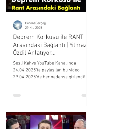
CoronaGerçeği
29 Nis 2025
Deprem Korkusu ile RANT
Arasındaki Bağlantı | Yılmaz
Özdil Anlatıyor...
Sesli Kahve YouTube Kanalı'nda
24.04.2025'te paylaşılan bu video
29.04.2025'de her nedense gizlendi!
Profesör Celal Şengör çıktı "Şener...