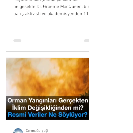
belgeselde Dr. Graeme MacQueen, bir
barış aktivisti ve akademisyenden 11
Eylül araştırmacısına dönüşümünü
anlatıyor. Küresel barış hareketindeki
rolünü ve 11 Eylül olayları ile şarbon
saldırıları hakkında gündeme getirdiği
tartışmalı soruları yeniden ele alırken,
MacQueen; hakikat, savaş ve resmî
anlatıya meydan okuyan zor sorular
sormanın gücü üzerine son bir mesaj
veriyor. Peace, War, and 9/11 (2023),
Kanadalı barış akademisyeni, yazar ve
11
CoronaGerçeği