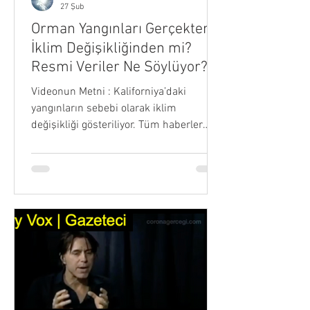
27 Şub
Orman Yangınları Gerçekten
İklim Değişikliğinden mi?
Resmi Veriler Ne Söylüyor?
Videonun Metni : Kaliforniya’daki
yangınların sebebi olarak iklim
değişikliği gösteriliyor. Tüm haberler
öyle diyor. Şu anda birçok çevrecinin,
iklim değişikliğinin oynadığı rol
konusunda alarm verdiğini biliyoruz.
İklim değişikliği neden suçlanıyor? Daha
fazla sıcak hava dalgası, artan sıcaklıklar
ve yağmur eksikliği yüzünden diyorlar.
Bu doğru mu, yoksa sadece iklim
safsatası mı? Resmi hükümet
kaynaklarından gerçek bilimsel verilere
bakalım. Öncelikle, sıcak hava dalgaları.