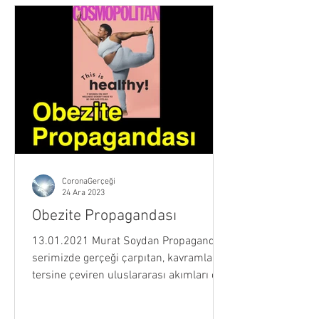
CoronaGerçeği
24 Ara 2023
Obezite Propagandası
13.01.2021 Murat Soydan Propaganda
serimizde gerçeği çarpıtan, kavramları
tersine çeviren uluslararası akımları çok
konuştum. 2021 yılı...