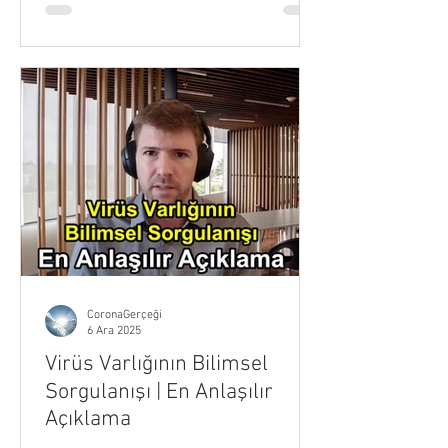
çeliği eritemezken, dev çelik kulelerin bu
şekilde çökmesi nasıl açıklanabilir?
BBC, kule 7’nin çöküşünü henüz
gerçekleşmeden 20 dakika önce nasıl
duyurdu? Bu ne anlama geliyor? Neden
dört uçak saatlerce rotadan sapmasına
rağmen hiçbir savaş uçağı havalanmadı
ve hiçbir müdahale
CoronaGerçeği
6 Ara 2025
Virüs Varlığının Bilimsel
Sorgulanışı | En Anlaşılır
Açıklama