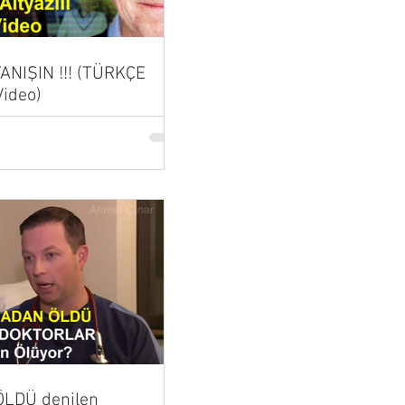
 TANIŞIN !!! (TÜRKÇE
Video)
LDÜ denilen