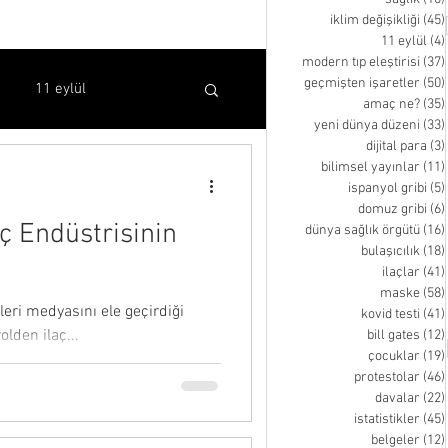
iklim değişikliği
(45)
11 eylül
(4)
modern tıp eleştirisi
(37)
geçmişten işaretler
(50)
11 eylül
amaç ne?
(35)
yeni dünya düzeni
(33)
dijital para
(3)
bilimsel yayınlar
(11)
bilimsel yayınlar
ispanyol gribi
(5)
domuz gribi
(6)
aç Endüstrisinin
dünya sağlık örgütü
(16)
kovid testi
bill gates
bulaşıcılık
(18)
ilaçlar
(41)
maske
(58)
leri medyasını ele geçirdiği
kovid testi
(41)
inen video
olden ilaç...
bill gates
(12)
çocuklar
(19)
protestolar
(46)
davalar
(22)
istatistikler
(45)
belgeler
(12)