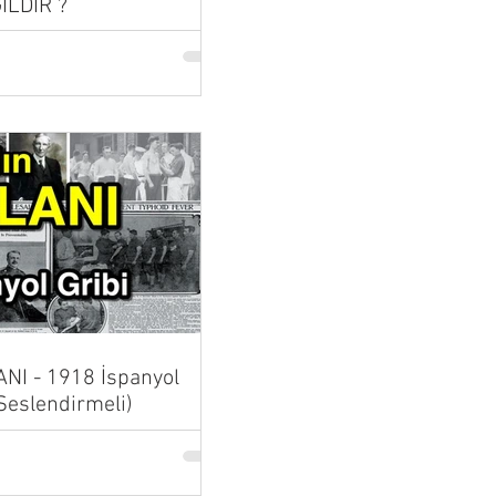
İLDİR ?
NI - 1918 İspanyol
 Seslendirmeli)