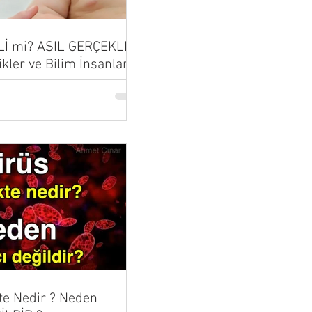
Lİ mi? ASIL GERÇEKLER
ikler ve Bilim İnsanları
...
te Nedir ? Neden