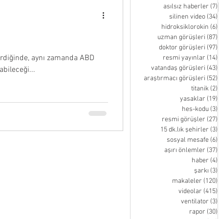
asılsız haberler
(7)
silinen video
(34)
hidroksiklorokin
(6)
uzman görüşleri
(87)
doktor görüşleri
(97)
irdiğinde, aynı zamanda ABD
resmi yayınlar
(14)
vatandaş görüşleri
(43)
abileceği...
araştırmacı görüşleri
(52)
titanik
(2)
yasaklar
(19)
hes-kodu
(3)
resmi görüşler
(27)
15 dk.lık şehirler
(3)
sosyal mesafe
(6)
aşırı önlemler
(37)
haber
(4)
şarkı
(3)
makaleler
(120)
videolar
(415)
ventilator
(3)
rapor
(30)