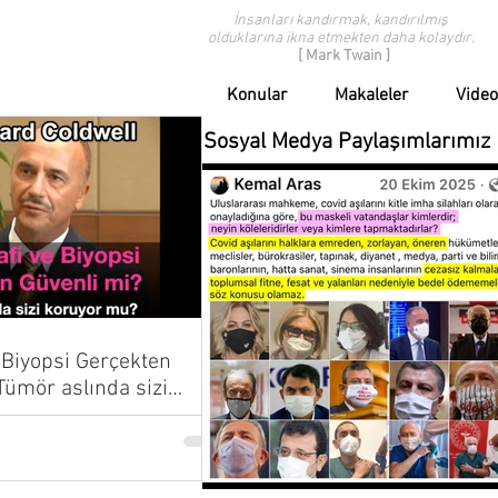
İnsanları kandırmak, kandırılmış
olduklarına ikna etmekten daha kolaydır.
[ Mark Twain ]
Konular
Makaleler
Video
Sosyal Medya Paylaşımlarımız
Biyopsi Gerçekten