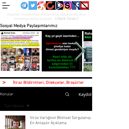
İnsanları kandırmak, kandırılmış olduklarına ikna
etmekten daha kolaydır.
[ Mark Twain ]
Sosyal Medya Paylaşımlarımız
>
İtiraz Bildirimleri, Dilekçeler, Broşürler
Kaydol
Konular
Tüm Yazılar
Tüm Yazılar
Virüs Varlığının Bilimsel Sorgulanışı |
En Anlaşılır Açıklama
aşı