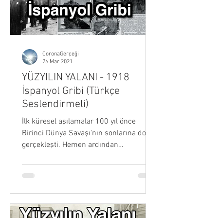
CoronaGerçeği
26 Mar 2021
YÜZYILIN YALANI - 1918
İspanyol Gribi (Türkçe
Seslendirmeli)
İlk küresel aşılamalar 100 yıl önce
Birinci Dünya Savaşı'nın sonlarına doğru
gerçekleşti. Hemen ardından
milyonlarca insanı öldüren, şimdiye
kadar bilinmeyen bir hastalık ortaya
çıktı. Bu daha sonra "İspanyol gribi"
olarak tanındı. Ancak o zamana ait
doktorların eski kitaplarını okursanız,
grip salgınının tamamen farklı bir