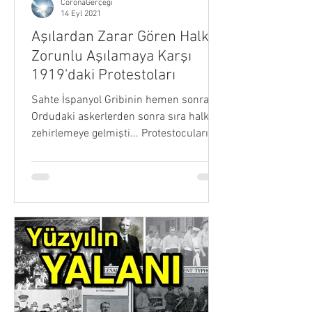
CoronaGerçeği
14 Eyl 2021
Aşılardan Zarar Gören Halkın
Zorunlu Aşılamaya Karşı
1919'daki Protestoları
Sahte İspanyol Gribinin hemen sonrası
Ordudaki askerlerden sonra sıra halkı
zehirlemeye gelmişti... Protestocuların
Pankart Yazıları...