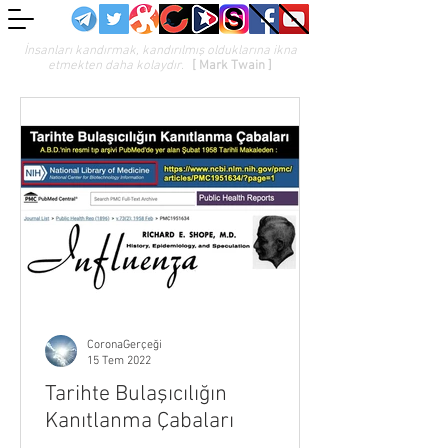
İnsanları kandırmak, kandırılmış olduklarına ikna
etmekten daha kolaydır.
[ Mark Twain ]
CoronaGerçeği
15 Tem 2022
Tarihte Bulaşıcılığın
Kanıtlanma Çabaları