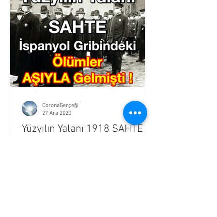
resmini görürsünüz: kitlesel ölümleri
tetikleyen gerçekte AŞILARDI.
Bilgilenmek, salgın korkusuna karşı en
iyi ilaçtır! Türkçe Seslendirmeli Video ⬇️
vide
CoronaGerçeği
27 Ara 2020
Yüzyılın Yalanı 1918 SAHTE
İspanyol Gribindeki Ölümler
AŞIYLA Gelmişti ! (Türkçe
Altyazılı)
Altyazılı videoyu indir Seslendirmeli
videoyu indir Bilgilenmek, salgın
korkusuna karşı en iyi ilaçtır! İlk küresel
aşılar 100 yıl önce...