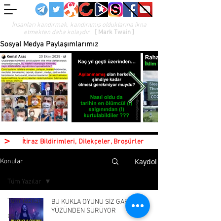
İnsanları kandırmak, kandırılmış olduklarına ikna
etmekten daha kolaydır.
[ Mark Twain ]
Sosyal Medya Paylaşımlarımız
>
İtiraz Bildirimleri, Dilekçeler, Broşürler
Kaydol
Konular
Tüm Yazılar
Tüm Yazılar
BU KUKLA OYUNU SİZ GAFİLLER
YÜZÜNDEN SÜRÜYOR
aşı