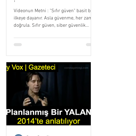
!
Videonun Metni : "Sıfır güven" basit bir
ilkeye dayanır. Asla güvenme, her zaman
doğrula. Sıfır güven, siber güvenlik
şirketleri tarafından uygulanan bir
protokoldür. Aslında anlamı şudur: Sana
güvenmiyoruz ve kim olduğunu her an,
yedi gün yirmi dört saat kanıtlamak
zorundasın. Yani bunu, otomatik izin
verilen bir anlayıştan, herkesin peşinen
reddedildiği bir düzene geçiş gibi
düşünebilirsiniz. Yarının dünyasında,
örneğin perakende sektöründe ‘sıfır
güven’ uygulandığında, her