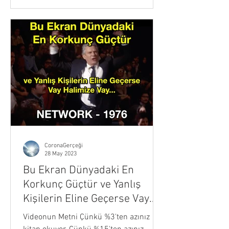
CoronaGerçeği
28 May 2023
Bu Ekran Dünyadaki En
Korkunç Güçtür ve Yanlış
Kişilerin Eline Geçerse Vay
Halimize - NETWORK (1976)
Videonun Metni Çünkü %3'ten azınız