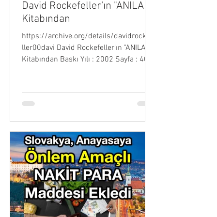
David Rockefeller'ın "ANILAR"
Kitabından
https://archive.org/details/davidrockefe
ller00davi David Rockefeller'ın "ANILAR"
Kitabından Baskı Yılı : 2002 Sayfa : 405
Hatta bazıları,...