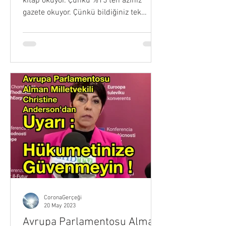
kitap okuyor. Çünkü %15'ten azınız
gazete okuyor. Çünkü bildiğiniz tek
gerçek, bu ekrandan duyacağınız...
CoronaGerçeği
20 May 2023
Avrupa Parlamentosu Alman