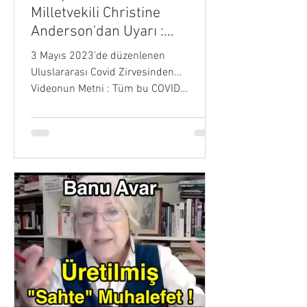
Milletvekili Christine
Anderson'dan Uyarı :
HÜKUMETİNİZE GÜVENMEYİN
3 Mayıs 2023'de düzenlenen
!
Uluslararası Covid Zirvesinden...
Videonun Metni : Tüm bu COVID
çılgınlığı, gerçekten sadece bir TEST...