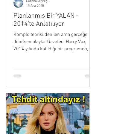
CoronaGerçeği
19 Ara 2025
Planlanmış Bir YALAN -
2014'te Anlatılıyor
Komplo teorisi denilen ama gerçeğe
dönüşen olaylar Gazeteci Harry Vox,
2014 yılında katıldığı bir programda,
insanları kontrol etmek için salgın
yalanının nasıl oluşturulduğunu ve
kullanıldığını anlatıyor. 💢 Böyle bir
dünya istiyorsan kayıtsız kal, Hiçbir şey
yapma! O dünya çok yakında sana
geliyor! Videonun Metni : Harry Vox:
Amerikan halkı için işin asıl kritik
noktası burası. Bunu duymaya hazır
olun. Şöyle olacak: Egemen düzen,
kontrol mekanizmalarını tamamlamak
uğruna h