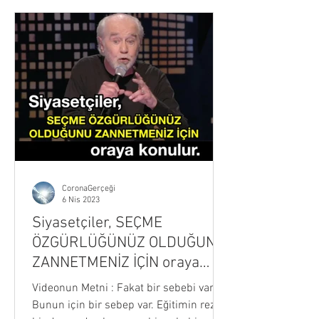
CoronaGerçeği
6 Nis 2023
Siyasetçiler, SEÇME
ÖZGÜRLÜĞÜNÜZ OLDUĞUNU
ZANNETMENİZ İÇİN oraya
konulur !
Videonun Metni : Fakat bir sebebi var...
Bunun için bir sebep var. Eğitimin rezil