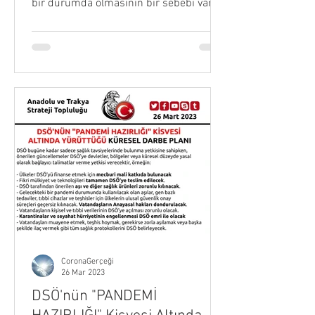
bir durumda olmasının bir sebebi var.
Asla ve kat'a...
CoronaGerçeği
26 Mar 2023
DSÖ'nün "PANDEMİ