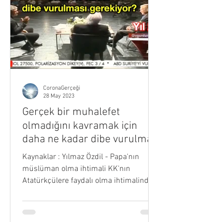
CoronaGerçeği
28 May 2023
Gerçek bir muhalefet
olmadığını kavramak için
daha ne kadar dibe vurulması
gerekiyor?
Kaynaklar : Yılmaz Özdil - Papa'nın
müslüman olma ihtimali KK'nın
Atatürkçülere faydalı olma ihtimalinden
fazla Üretilmiş "Sahte"...