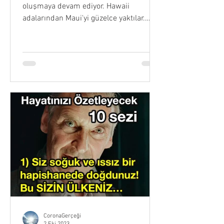
oluşmaya devam ediyor. Hawaii
adalarından Maui'yi güzelce yaktılar.
Yüzlerce insan, binlerce hayvan...
CoronaGerçeği
2 Eki 2023