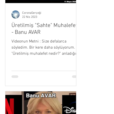
CoronaGerçeği
22 Nis 2023
Üretilmiş "Sahte" Muhalefet !
- Banu AVAR
Videonun Metni : Size defalarca
söyledim. Bir kere daha söylüyorum.
"Üretilmiş muhalefet nedir?" anladığınız
zaman kızmayacaksınız bana....