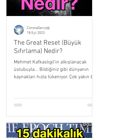
CoronaGerçeği
18 Eyl 2023
The Great Reset (Büyük
Sıfırlama) Nedir?
Mehmet Kafkaslıgil'in alkışlanacak
üslubuyla... Bildiğiniz gibi dünyanın
kaynakları hızla tükeniyor. Çok yakın bir
gelecekte ne su, ne...