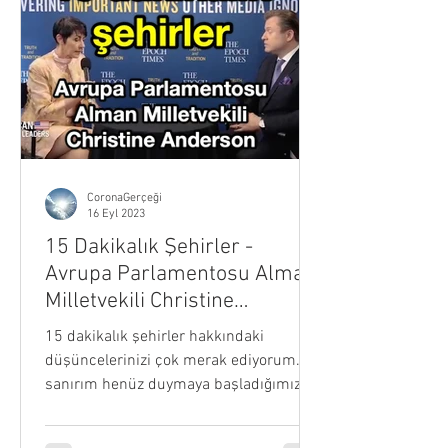
CoronaGerçeği
16 Eyl 2023
15 Dakikalık Şehirler -
Avrupa Parlamentosu Alman
Milletvekili Christine
Anderson
15 dakikalık şehirler hakkındaki
düşüncelerinizi çok merak ediyorum. Bu
sanırım henüz duymaya başladığımız
yeni bir fikir. Belki bize...