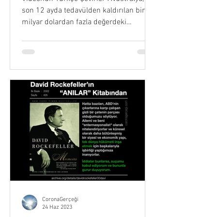
EN GÜÇLÜ İŞARETİ
son 12 ayda tedavülden kaldırılan bir
milyar dolardan fazla değerdeki
banknotlarla yavaş yavaş...
CoronaGerçeği
24 Haz 2023