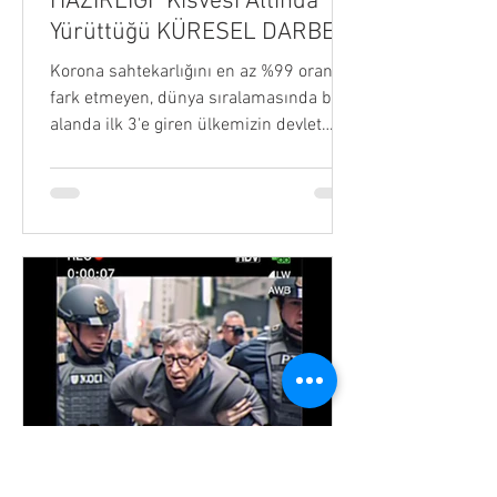
HAZIRLIĞI" Kisvesi Altında
Yürüttüğü KÜRESEL DARBE
PLANI
Korona sahtekarlığını en az %99 oranla
fark etmeyen, dünya sıralamasında bu
alanda ilk 3'e giren ülkemizin devlet
kademesindeki hiç...