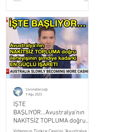
CoronaGerçeği
9 Ağu 2023
İŞTE
BAŞLIYOR...Avustralya'nın
NAKİTSİZ TOPLUMA doğru
ilerleyişinin şimdiye kadarki
Videonun Türkçe Çevirisi "Avustralya,