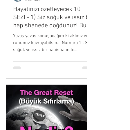
Hayatınızı özetleyecek 10
SEZİ - 1) Siz soğuk ve ıssız bir
hapishanede doğdunuz! Bu
SİZİN ÜLKENİZ...
Yavaş yavaş konuşacağım ki aklınız ve
ruhunuz kavrayabilsin... Numara 1 : Siz
soğuk ve ıssız bir hapishanede
doğdunuz! Bu sizin...