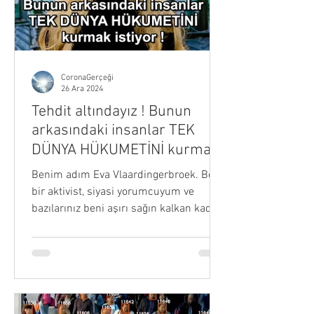
CoronaGerçeği
26 Ara 2024
Tehdit altındayız ! Bunun
arkasındaki insanlar TEK
DÜNYA HÜKUMETİNİ kurmak
istiyor !
Benim adım Eva Vlaardingerbroek. Ben
bir aktivist, siyasi yorumcuyum ve
bazılarınız beni aşırı sağın kalkan kadını
olarak tanıyor...