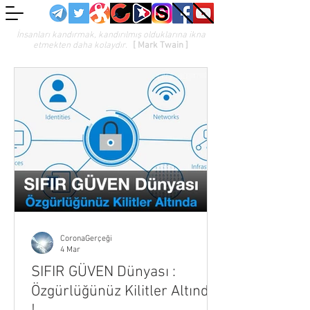
İnsanları kandırmak, kandırılmış olduklarına ikna
etmekten daha kolaydır.
[ Mark Twain ]
CoronaGerçeği
4 Mar
SIFIR GÜVEN Dünyası :
Özgürlüğünüz Kilitler Altında