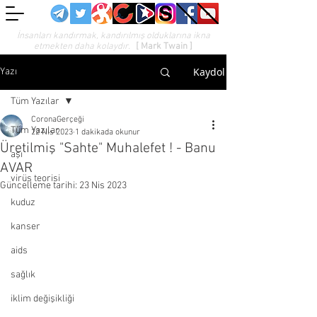
İnsanları kandırmak, kandırılmış olduklarına ikna
etmekten daha kolaydır.
[ Mark Twain ]
Kaydol
Yazı
Tüm Yazılar
CoronaGerçeği
Tüm Yazılar
22 Nis 2023
1 dakikada okunur
Üretilmiş "Sahte" Muhalefet ! - Banu
aşı
AVAR
virüs teorisi
Güncelleme tarihi:
23 Nis 2023
kuduz
kanser
aids
sağlık
iklim değişikliği