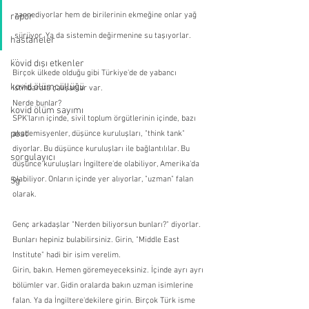
zannediyorlar hem de birilerinin ekmeğine onlar yağ 
rapor
sürüyor. Ya da sistemin değirmenine su taşıyorlar.
hastaneler
...
kovid dışı etkenler
Birçok ülkede olduğu gibi Türkiye'de de yabancı 
kovid ölümcüllüğü
istihbarata çalışanlar var.
Nerde bunlar?
kovid ölüm sayımı
SPK'ların içinde, sivil toplum örgütlerinin içinde, bazı 
post
akademisyenler, düşünce kuruluşları, "think tank" 
diyorlar. Bu düşünce kuruluşları ile bağlantılılar. Bu 
sorgulayıcı
düşünce kuruluşları İngiltere'de olabiliyor, Amerika'da 
olabiliyor. Onların içinde yer alıyorlar, "uzman" falan 
5g
olarak.
Genç arkadaşlar "Nerden biliyorsun bunları?" diyorlar.
Bunları hepiniz bulabilirsiniz. Girin, "Middle East 
Institute" hadi bir isim verelim.
Girin, bakın. Hemen göremeyeceksiniz. İçinde ayrı ayrı 
bölümler var. Gidin oralarda bakın uzman isimlerine 
falan. Ya da İngiltere'dekilere girin. Birçok Türk isme 