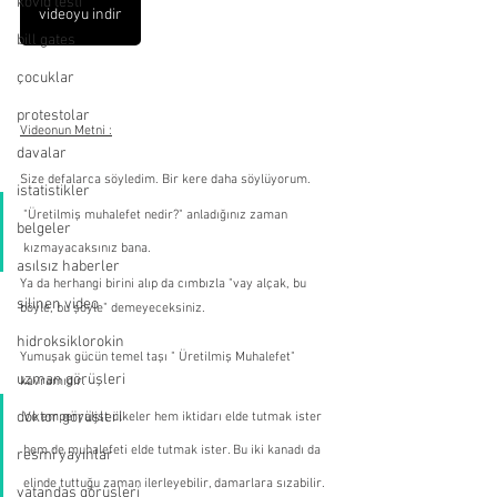
kovid testi
videoyu indir
bill gates
çocuklar
protestolar
Videonun Metni :
davalar
Size defalarca söyledim. Bir kere daha söylüyorum.
istatistikler
"Üretilmiş muhalefet nedir?" anladığınız zaman 
belgeler
kızmayacaksınız bana.
asılsız haberler
Ya da herhangi birini alıp da cımbızla "vay alçak, bu 
silinen video
böyle, bu şöyle" demeyeceksiniz.
hidroksiklorokin
Yumuşak gücün temel taşı " Üretilmiş Muhalefet" 
uzman görüşleri
kavramıdır. 
doktor görüşleri
Ve emperyalist ülkeler hem iktidarı elde tutmak ister 
hem de muhalefeti elde tutmak ister. Bu iki kanadı da 
resmi yayınlar
elinde tuttuğu zaman ilerleyebilir, damarlara sızabilir. 
vatandaş görüşleri