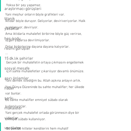
Yoksa bir şey yapamaz.
araştırmacı görüşleri
Yani meşhur onların böyle grafikleri var. 
titanik
İktidar böyle duruyor. Geliyorlar, deviriveriyorlar. Halk 
ayaklanıyor, deviriyor.
yasaklar
Ama iktidarla muhalefet birbirine böyle güç verirse, 
hes-kodu
üçgen yaparsa devrilmiyorlar.
Onlar birbirlerine dayana dayana kalıyorlar.
resmi görüşler
...
15 dk.lık şehirler
Gerçek bir muhalefetin ortaya çıkmasını engellemek 
sosyal mesafe
için sahte muhalefetler çıkarılıyor devamlı önümüze.
aşırı önlemler
Yani demek istediğim bu. Allah aşkına anlayın artık.
Yeni Dünya Düzeninde bu sahte muhalifler; her ülkede 
haber
var bunlar.
şarkı
Bu sahte muhalifler emniyet sübabı olarak 
kullanılıyorlar.
makaleler
Yani gerçek muhalefet ortada görünmesin diye bir 
videolar
emniyet sübabı kullanılıyor.
ventilator
Bu şekilde kitleler kendilerini hem muhalif 