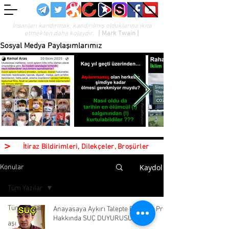
İnsanları kandırmak, kandırılmış olduklarına ikna
etmekten daha kolaydır.
[ Mark Twain ]
Sosyal Medya Paylaşımlarımız
>
İtiraz Bildirimleri, Dilekçeler, Broşürler
Kaydol
Konular
Tüm Yazılar
Tüm Yazılar
Anayasaya Aykırı Talepte Bulunan Prof.
Hakkında SUÇ DUYURUSU !
aşı