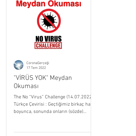
CoronaGerçeği
17 Tem 2022
"VİRÜS YOK" Meydan
Okuması
The No “Virus” Challenge (14.07.2022)
Türkçe Çevirisi : Geçtiğimiz birkaç hafta
boyunca, sonunda onların (sözde)
bilimsel yöntemlerini...