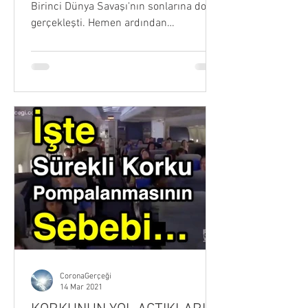
Birinci Dünya Savaşı'nın sonlarına doğru
gerçekleşti. Hemen ardından
milyonlarca insanı öldüren, şimdiye
kadar bilinmeyen bir hastalık ortaya
çıktı. Bu daha sonra "İspanyol gribi"
olarak tanındı. Ancak o zamana ait
doktorların eski kitaplarını okursanız,
grip salgınının tamamen farklı bir
resmini görürsünüz: kitlesel ölümleri
tetikleyen gerçekte AŞILARDI.
Bilgilenmek, salgın korkusuna karşı en
iyi ilaçtır! Türkçe Seslendirmeli Video ⬇️
vide
CoronaGerçeği
14 Mar 2021