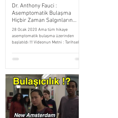
Dr. Anthony Fauci :
Asemptomatik Bulaşma
Hiçbir Zaman Salgınların
Yönlendiricisi Olmamıştır
28 Ocak 2020 Ama tüm hikaye
asemptomatik bulaşma üzerinden
başlatıldı !!! Videonun Metni : Tarihsel
olarak insanların anlaması gereken...