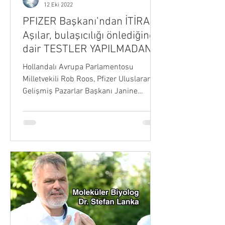
12 Eki 2022
PFIZER Başkanı’ndan İTİRAF!
Aşılar, bulaşıcılığı önlediğine
dair TESTLER YAPILMADAN
piyasaya sürüldü
Hollandalı Avrupa Parlamentosu
Milletvekili Rob Roos, Pfizer Uluslararası
Gelişmiş Pazarlar Başkanı Janine
Small'dan aşılarının piyasaya...