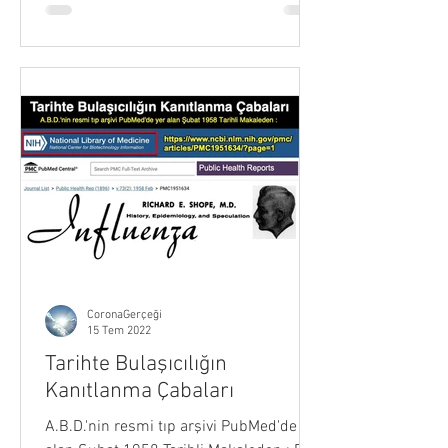
CoronaGerçeği
15 Tem 2022
Tarihte Bulaşıcılığın
Kanıtlanma Çabaları
A.B.D.'nin resmi tıp arşivi PubMed'de yer