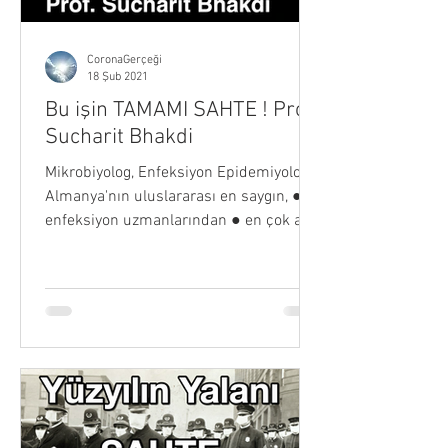
CoronaGerçeği
18 Şub 2021
Bu işin TAMAMI SAHTE ! Prof.
Sucharit Bhakdi
Mikrobiyolog, Enfeksiyon Epidemiyoloğu
Almanya'nın uluslararası en saygın, ●
enfeksiyon uzmanlarından ● en çok atıf
yapılan tıbbi...