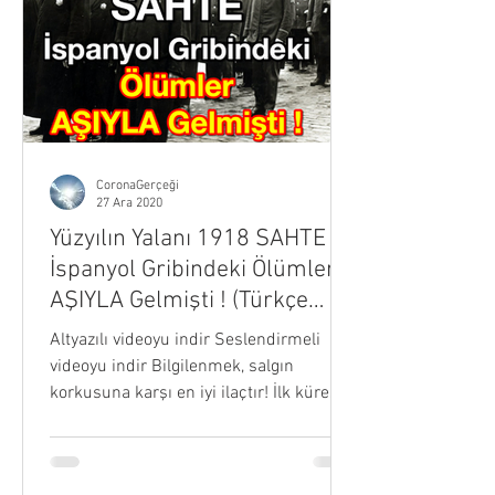
CoronaGerçeği
27 Ara 2020
Yüzyılın Yalanı 1918 SAHTE
İspanyol Gribindeki Ölümler
AŞIYLA Gelmişti ! (Türkçe
Altyazılı)
Altyazılı videoyu indir Seslendirmeli
videoyu indir Bilgilenmek, salgın
korkusuna karşı en iyi ilaçtır! İlk küresel
aşılar 100 yıl önce...