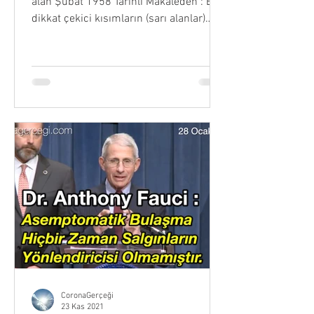
alan Şubat 1958 Tarihli Makaleden : En
dikkat çekici kısımların (sarı alanlar)
çevirisi...
CoronaGerçeği
23 Kas 2021