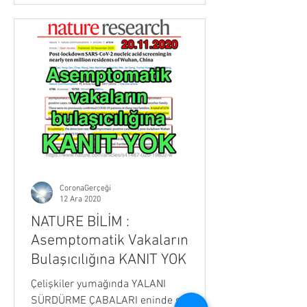
CoronaGerçeği
12 Ara 2020
NATURE BİLİM :
Asemptomatik Vakaların
Bulaşıcılığına KANIT YOK
Çelişkiler yumağında YALANI
SÜRDÜRME ÇABALARI eninde sonunda