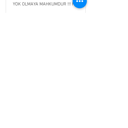
YOK OLMAYA MAHKUMDUR !!! Haberin
TAMAMI...
https://www.coronagercegi.com/pos...
CoronaGerçeği
5 Ara 2020
NATURE Bilim Dergisi: