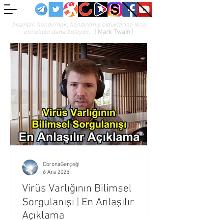
İnsanları kandırmak, kandırılmış olduklarına ikna
etmekten daha kolaydır.
[ Mark Twain ]
CoronaGerçeği
6 Ara 2025
Virüs Varlığının Bilimsel
Sorgulanışı | En Anlaşılır
Açıklama