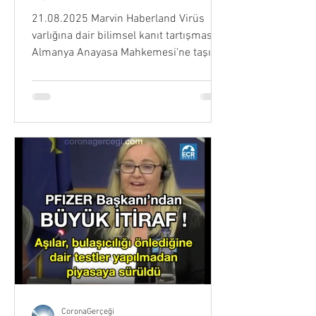
21.08.2025 Marvin Haberland Virüs
varlığına dair bilimsel kanıt tartışmasını
Almanya Anayasa Mahkemesi’ne taşıyan
kişi Bilimsel sorgulama platformu Next
Level sözcüsü Fizik ve Endüstri
Mühendisi Video İçeriğinin Ana
Başlıkları Virüs Varlığı ve Bulaşma
Hipotezinin Köklü Sorgulanışı Modern
Virolojinin Bilimsel Kontrol Eksikliği PCR
Testleri, Elektron Mikroskobu ve
“Görüntü” Yanılgısı Spike Proteinleri ve
mRNA Aşıları Tartışması Mikrop
Teorisine Karşı Ortam Teorisi Yaklaşımı
Vid
CoronaGerçeği