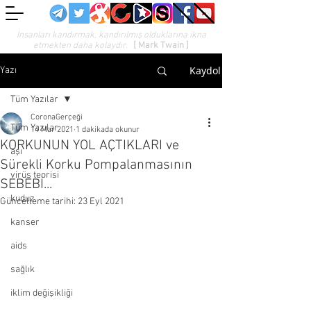
İnsanları kandırmak, kandırılmış olduklarına ikna
etmekten daha kolaydır.
[ Mark Twain ]
Kaydol
Yazı
Tüm Yazılar
CoronaGerçeği
Tüm Yazılar
14 Mar 2021
1 dakikada okunur
KORKUNUN YOL AÇTIKLARI ve
aşı
Sürekli Korku Pompalanmasının
virüs teorisi
SEBEBİ...
kuduz
Güncelleme tarihi:
23 Eyl 2021
kanser
aids
sağlık
iklim değişikliği