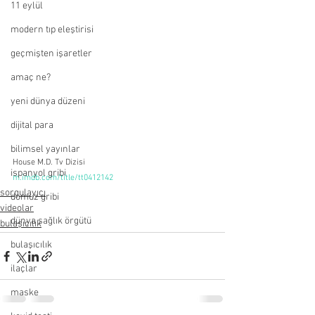
11 eylül
modern tıp eleştirisi
geçmişten işaretler
amaç ne?
yeni dünya düzeni
dijital para
bilimsel yayınlar
House M.D. Tv Dizisi
ispanyol gribi
m.imdb.com/title/tt0412142
sorgulayıcı
domuz gribi
videolar
dünya sağlık örgütü
bulaşıcılık
bulaşıcılık
ilaçlar
maske