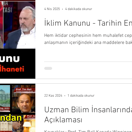
4 Nis 2025
4 dakikada okunur
İklim Kanunu - Tarihin 
Hem iktidar cephesinin hem muhalefet ceph
anlaşmanın içeriğindeki ana maddelere bakın.
22 Kas 2024
1 dakikada okunur
Uzman Bilim İnsanlarında
Açıklaması