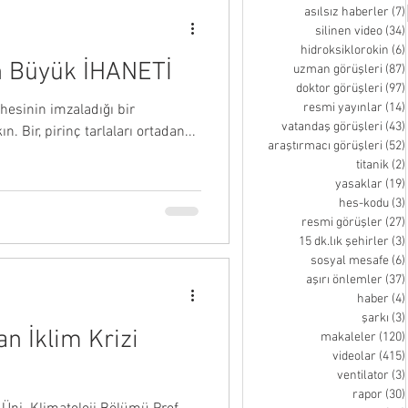
asılsız haberler
(7)
silinen video
(34)
hidroksiklorokin
(6)
En Büyük İHANETİ
uzman görüşleri
(87)
doktor görüşleri
(97)
resmi yayınlar
(14)
esinin imzaladığı bir
vatandaş görüşleri
(43)
 Bir, pirinç tarlaları ortadan...
araştırmacı görüşleri
(52)
titanik
(2)
yasaklar
(19)
hes-kodu
(3)
resmi görüşler
(27)
15 dk.lık şehirler
(3)
sosyal mesafe
(6)
aşırı önlemler
(37)
haber
(4)
şarkı
(3)
n İklim Krizi
makaleler
(120)
videolar
(415)
ventilator
(3)
rapor
(30)