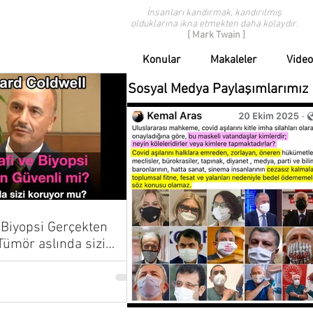
İnsanları kandırmak, kandırılmış
olduklarına ikna etmekten daha kolaydır.
[ Mark Twain ]
Konular
Makaleler
Video
Sosyal Medya Paylaşımlarımız
Biyopsi Gerçekten