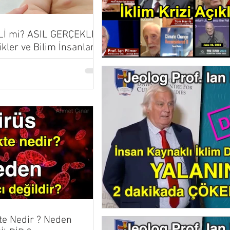
Lİ mi? ASIL GERÇEKLER
ikler ve Bilim İnsanları
...
te Nedir ? Neden