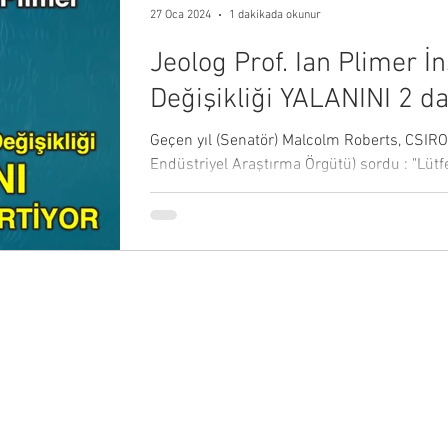
27 Oca 2024
1 dakikada okunur
Jeolog Prof. Ian Plimer İ
Değişikliği YALANINI 2 d
ÇÖKERTİYOR
Geçen yıl (Senatör) Malcolm Roberts, CSIR
Endüstriyel Araştırma Örgütü) sordu : "Lü