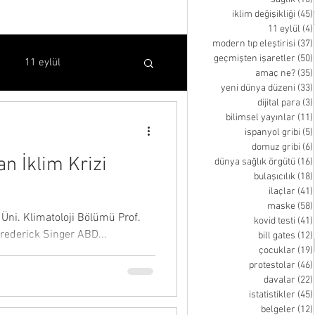
iklim değişikliği
(45)
11 eylül
(4)
modern tıp eleştirisi
(37)
geçmişten işaretler
(50)
11 eylül
amaç ne?
(35)
yeni dünya düzeni
(33)
dijital para
(3)
bilimsel yayınlar
(11)
bilimsel yayınlar
ispanyol gribi
(5)
domuz gribi
(6)
n İklim Krizi
dünya sağlık örgütü
(16)
kovid testi
bill gates
bulaşıcılık
(18)
ilaçlar
(41)
maske
(58)
Üni. Klimatoloji Bölümü Prof.
kovid testi
(41)
inen video
Frederick Singer ABD...
bill gates
(12)
çocuklar
(19)
protestolar
(46)
davalar
(22)
istatistikler
(45)
belgeler
(12)