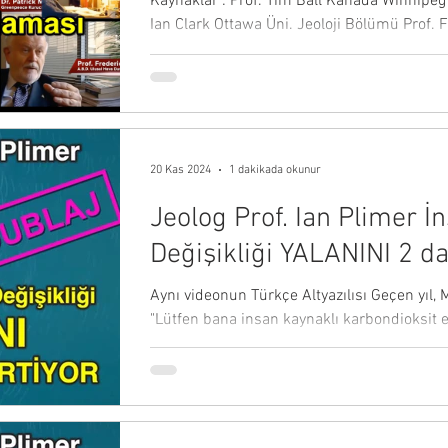
Kaynaklar : Prof. Tim Ball Kanada Winnipeg 
Ian Clark Ottawa Üni. Jeoloji Bölümü Prof. 
20 Kas 2024
1 dakikada okunur
Jeolog Prof. Ian Plimer İ
Değişikliği YALANINI 2 d
ÇÖKERTİYOR (dublaj)
Aynı videonun Türkçe Altyazılısı Geçen yıl,
"Lütfen bana insan kaynaklı karbondioksit e