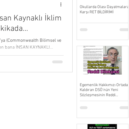
Okullarda Olası Dayatmalara
Karşı RET BİLDİRİMİ
nsan Kaynaklı İklim
akikada
O'ya (Commonwealth Bilimsel ve
tfen bana İNSAN KAYNAKLI...
Egemenlik Hakkımızı Ortada
Kaldıran DSÖ'nün Yeni
Sözleşmesinin Reddi
Dilekçesi