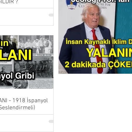
İLDİR ?
NI - 1918 İspanyol
 Seslendirmeli)