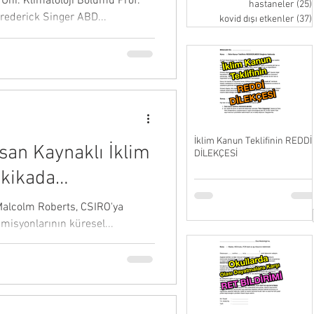
Üni. Klimatoloji Bölümü Prof.
hastaneler
(25)
Frederick Singer ABD...
kovid dışı etkenler
(37)
İklim Kanun Teklifinin REDDİ
nsan Kaynaklı İklim
DİLEKÇESİ
akikada
 Malcolm Roberts, CSIRO'ya
misyonlarının küresel...