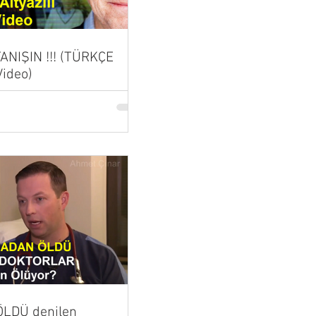
 TANIŞIN !!! (TÜRKÇE
Video)
LDÜ denilen