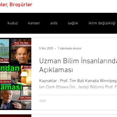
eler, Broşürler
kuduz
kanser
aids
sağlık
iklim değişikliği
en işaretler
amaç ne?
yeni dünya düzeni
dijital para
5 Nis 2025
1 dakikada okunur
Uzman Bilim İnsanlarında
dünya sağlık örgütü
bulaşıcılık
ilaçlar
maske
Açıklaması
Kaynaklar : Prof. Tim Ball Kanada Winnipeg 
valar
istatistikler
belgeler
asılsız haberler
sil
Ian Clark Ottawa Üni. Jeoloji Bölümü Prof. 