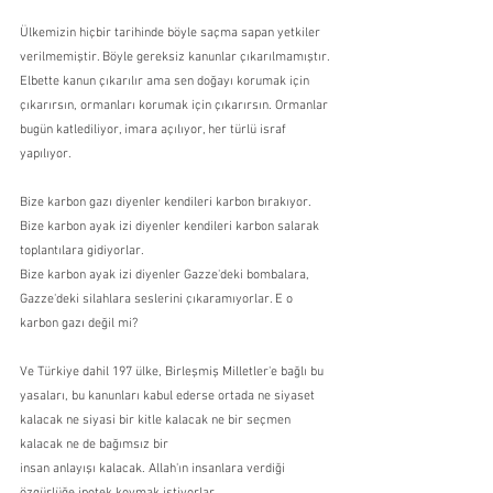
Ülkemizin hiçbir tarihinde böyle saçma sapan yetkiler 
verilmemiştir. Böyle gereksiz kanunlar çıkarılmamıştır. 
Elbette kanun çıkarılır ama sen doğayı korumak için 
çıkarırsın, ormanları korumak için çıkarırsın. Ormanlar 
bugün katlediliyor, imara açılıyor, her türlü israf 
yapılıyor.
Bize karbon gazı diyenler kendileri karbon bırakıyor.
Bize karbon ayak izi diyenler kendileri karbon salarak 
toplantılara gidiyorlar.
Bize karbon ayak izi diyenler Gazze'deki bombalara, 
Gazze'deki silahlara seslerini çıkaramıyorlar. E o 
karbon gazı değil mi?
Ve Türkiye dahil 197 ülke, Birleşmiş Milletler'e bağlı bu 
yasaları, bu kanunları kabul ederse ortada ne siyaset 
kalacak ne siyasi bir kitle kalacak ne bir seçmen 
kalacak ne de bağımsız bir
insan anlayışı kalacak. Allah'ın insanlara verdiği 
özgürlüğe ipotek koymak istiyorlar.