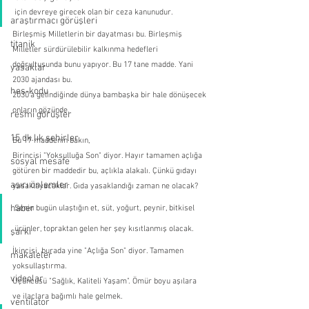
için devreye girecek olan bir ceza kanunudur.
araştırmacı görüşleri
Birleşmiş Milletlerin bir dayatması bu. Birleşmiş 
titanik
Milletler sürdürülebilir kalkınma hedefleri 
doğrultusunda bunu yapıyor. Bu 17 tane madde. Yani 
yasaklar
2030 ajandası bu.
hes-kodu
2030'a gelindiğinde dünya bambaşka bir hale dönüşecek 
onların gözünde.
resmi görüşler
15 dk.lık şehirler
Bu 17 maddenin bakın,
Birincisi "Yoksulluğa Son" diyor. Hayır tamamen açlığa 
sosyal mesafe
götüren bir maddedir bu, açlıkla alakalı. Çünkü gıdayı 
aşırı önlemler
yasaklayacaklar. Gıda yasaklandığı zaman ne olacak?
haber
Senin bugün ulaştığın et, süt, yoğurt, peynir, bitkisel 
ürünler, topraktan gelen her şey kısıtlanmış olacak.
şarkı
İkincisi, burada yine "Açlığa Son" diyor. Tamamen 
makaleler
yoksullaştırma.
videolar
Üçüncüsü "Sağlık, Kaliteli Yaşam". Ömür boyu aşılara 
ve ilaçlara bağımlı hale gelmek.
ventilator