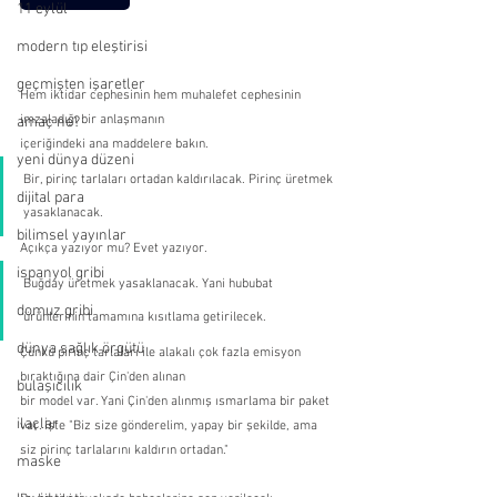
11 eylül
modern tıp eleştirisi
geçmişten işaretler
Hem iktidar cephesinin hem muhalefet cephesinin 
imzaladığı bir anlaşmanın
amaç ne?
içeriğindeki ana maddelere bakın.
yeni dünya düzeni
Bir, pirinç tarlaları ortadan kaldırılacak. Pirinç üretmek 
dijital para
yasaklanacak.
bilimsel yayınlar
Açıkça yazıyor mu? Evet yazıyor.
ispanyol gribi
Buğday üretmek yasaklanacak. Yani hububat 
domuz gribi
ürünlerinin tamamına kısıtlama getirilecek.
dünya sağlık örgütü
Çünkü pirinç tarlaları ile alakalı çok fazla emisyon 
bıraktığına dair Çin'den alınan
bulaşıcılık
bir model var. Yani Çin'den alınmış ısmarlama bir paket 
ilaçlar
var. İşte "Biz size gönderelim, yapay bir şekilde, ama 
siz pirinç tarlalarını kaldırın ortadan."
maske