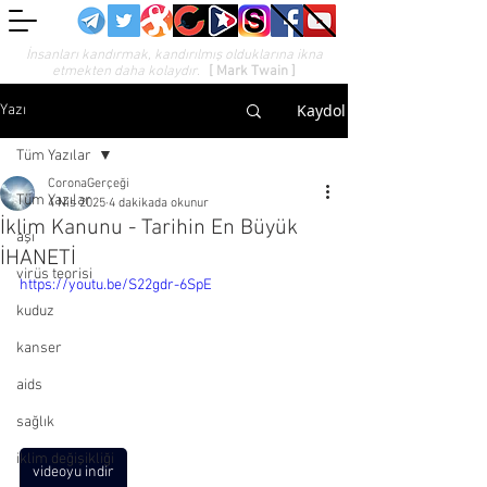
İnsanları kandırmak, kandırılmış olduklarına ikna
etmekten daha kolaydır.
[ Mark Twain ]
Kaydol
Yazı
Tüm Yazılar
CoronaGerçeği
Tüm Yazılar
4 Nis 2025
4 dakikada okunur
İklim Kanunu - Tarihin En Büyük
aşı
İHANETİ
virüs teorisi
https://youtu.be/S22gdr-6SpE
kuduz
kanser
aids
sağlık
iklim değişikliği
videoyu indir