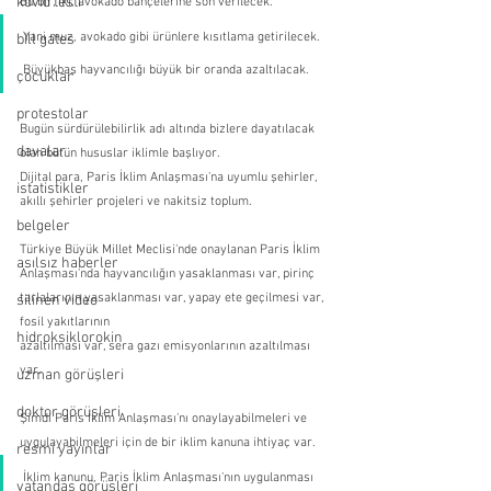
kovid testi
Bu bir, iki, avokado bahçelerine son verilecek.
Yani muz, avokado gibi ürünlere kısıtlama getirilecek. 
bill gates
Büyükbaş hayvancılığı büyük bir oranda azaltılacak.
çocuklar
protestolar
Bugün sürdürülebilirlik adı altında bizlere dayatılacak 
davalar
olan bütün hususlar iklimle başlıyor.
Dijital para, Paris İklim Anlaşması'na uyumlu şehirler, 
istatistikler
akıllı şehirler projeleri ve nakitsiz toplum.
belgeler
Türkiye Büyük Millet Meclisi'nde onaylanan Paris İklim 
asılsız haberler
Anlaşması'nda hayvancılığın yasaklanması var, pirinç 
tarlalarının yasaklanması var, yapay ete geçilmesi var, 
silinen video
fosil yakıtlarının
hidroksiklorokin
azaltılması var, sera gazı emisyonlarının azaltılması 
var.
uzman görüşleri
doktor görüşleri
Şimdi Paris İklim Anlaşması'nı onaylayabilmeleri ve 
uygulayabilmeleri için de bir iklim kanuna ihtiyaç var.
resmi yayınlar
İklim kanunu, Paris İklim Anlaşması'nın uygulanması 
vatandaş görüşleri