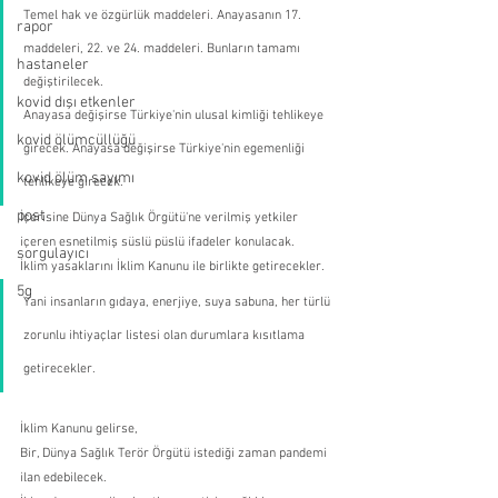
Temel hak ve özgürlük maddeleri. Anayasanın 17. 
rapor
maddeleri, 22. ve 24. maddeleri. Bunların tamamı 
hastaneler
değiştirilecek.
kovid dışı etkenler
Anayasa değişirse Türkiye'nin ulusal kimliği tehlikeye 
kovid ölümcüllüğü
girecek. Anayasa değişirse Türkiye'nin egemenliği 
kovid ölüm sayımı
tehlikeye girecek.
post
İçerisine Dünya Sağlık Örgütü'ne verilmiş yetkiler 
içeren esnetilmiş süslü püslü ifadeler konulacak.
sorgulayıcı
İklim yasaklarını İklim Kanunu ile birlikte getirecekler.
5g
Yani insanların gıdaya, enerjiye, suya sabuna, her türlü 
zorunlu ihtiyaçlar listesi olan durumlara kısıtlama 
getirecekler.
İklim Kanunu gelirse,
Bir, Dünya Sağlık Terör Örgütü istediği zaman pandemi 
ilan edebilecek.