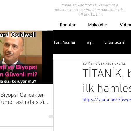
İnsanları kandırmak, kandırılmış
olduklarına ikna etmekten daha kolaydır.
[ Mark Twain ]
Konular
Makaleler
Video
Tüm Yazılar
aşı
virüs teorisi
28 Mar
3 dakikada okunur
modern tıp eleştirisi
geçmişten
TİTANİK, b
ilk hamle
ispanyol gribi
domuz gribi
Biyopsi Gerçekten
https://youtu.be/R5v-
çocuklar
protestolar
dav