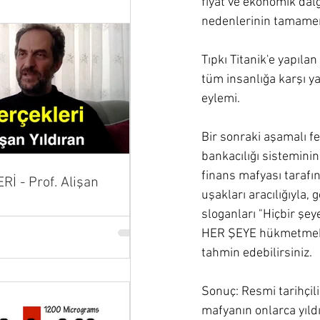
fiyat ve ekonomik dalg
nedenlerinin tamamen 
Tıpkı Titanik'e yapıla
tüm insanlığa karşı ya
eylemi. 
Bir sonraki aşamalı fe
bankacılığı sisteminin
finans mafyası taraf
İ - Prof. Alişan
uşakları aracılığıyla
sloganları "Hiçbir şe
HER ŞEYE hükmetmek i
tahmin edebilirsiniz. 
Sonuç: Resmi tarihçiliğ
mafyanın onlarca yıld