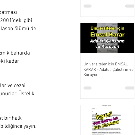
 batması 
2001'deki gibi 
aklaşan ölümü de 
zmik baharda 
ki kadar 
Üniversiteler için EMSAL
KARAR - Adaleti Çalıştırın ve
Koruyun
lar ve cezai 
nurlar. Üstelik 
 bir halk 
ildiğince yayın. 