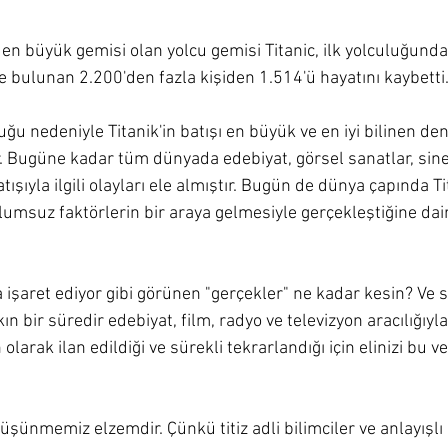
 en büyük gemisi olan yolcu gemisi Titanic, ilk yolculuğunda
e bulunan 2.200'den fazla kişiden 1.514'ü hayatını kaybetti.
ğu nedeniyle Titanik'in batışı en büyük ve en iyi bilinen den
ir. Bugüne kadar tüm dünyada edebiyat, görsel sanatlar, sin
atışıyla ilgili olayları ele almıştır. Bugün de dünya çapında Ti
olumsuz faktörlerin bir araya gelmesiyle gerçekleştiğine dair
a işaret ediyor gibi görünen "gerçekler" ne kadar kesin? Ve s
kın bir süredir edebiyat, film, radyo ve televizyon aracılığıy
larak ilan edildiği ve sürekli tekrarlandığı için elinizi bu ve
şünmemiz elzemdir. Çünkü titiz adli bilimciler ve anlayışlı 