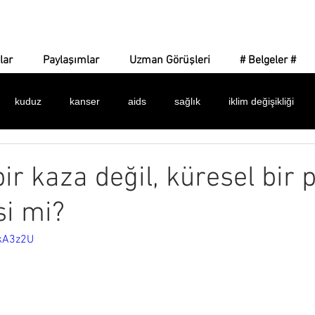
Corona Gerçeği
lar
Paylaşımlar
Uzman Görüşleri
# Belgeler #
kuduz
kanser
aids
sağlık
iklim değişikliği
 işaretler
amaç ne?
yeni dünya düzeni
dijital para
ir kaza değil, küresel bir 
si mi?
dünya sağlık örgütü
bulaşıcılık
ilaçlar
maske
k
pkA3z2U
alar
istatistikler
belgeler
asılsız haberler
silinen 