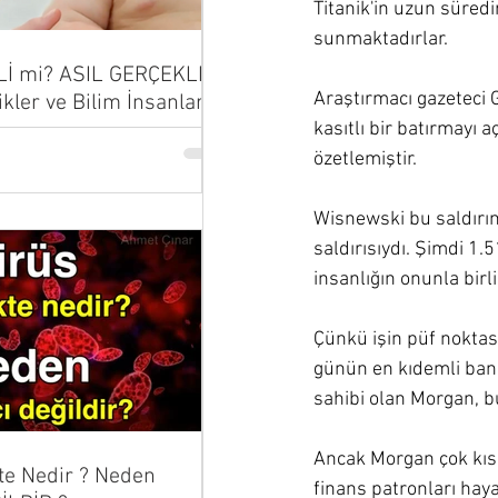
Titanik'in uzun süredi
sunmaktadırlar. 
Lİ mi? ASIL GERÇEKLER
Araştırmacı gazeteci G
ikler ve Bilim İnsanları
...
kasıtlı bir batırmayı a
özetlemiştir. 
Wisnewski bu saldırını
saldırısıydı. Şimdi 1
insanlığın onunla birl
Çünkü işin püf noktası
günün en kıdemli banka
sahibi olan Morgan, bu
Ancak Morgan çok kısa 
te Nedir ? Neden
finans patronları hayat