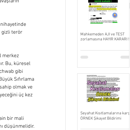
avaşların 
 nihayetinde 
gizli terör 
Mahkemeden AJI ve TEST
zorlamasına HAYIR KARARI !
el merkez 
r. Bu, küresel 
chwab gibi 
 Büyük Sıfırlama 
 sahip olmak ve 
eceğini üç kez 
Seyahat Kısıtlamalarına karş
in bir mali 
ÖRNEK Şikayet Bildirimi
ı düşünmelidir. 