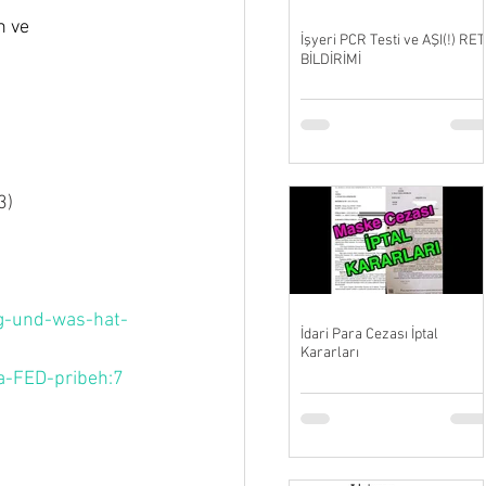
n ve 
İşyeri PCR Testi ve AŞI(!) RET
BİLDİRİMİ
3)
rg-und-was-hat-
İdari Para Cezası İptal
Kararları
-a-FED-pribeh:7