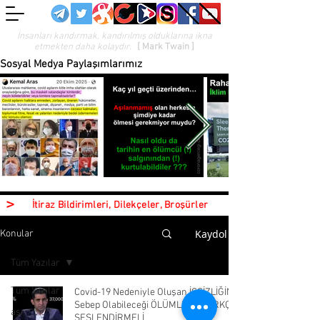
İnsanları kandırmak, kandırılmış olduklarına ikna
etmekten daha kolaydır.
[ Mark Twain ]
Sosyal Medya Paylaşımlarımız
>
İtiraz Bildirimleri, Dilekçeler, Broşürler
Kaydol
Konular
Tüm Yazılar
Tüm Yazılar
Covid-19 Nedeniyle Oluşan İŞSİZLİĞİN
Sebep Olabileceği ÖLÜMLER - TÜRKÇE
aşı
SESLENDİRMELİ