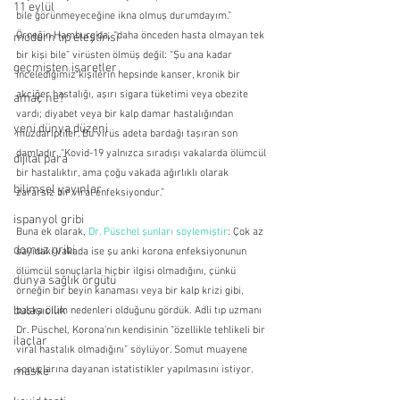
11 eylül
bile görünmeyeceğine ikna olmuş durumdayım.” 
Örneğin Hamburg’da, “daha önceden hasta olmayan tek 
modern tıp eleştirisi
bir kişi bile” virüsten ölmüş değil: “Şu ana kadar 
geçmişten işaretler
incelediğimiz kişilerin hepsinde kanser, kronik bir 
akciğer hastalığı, aşırı sigara tüketimi veya obezite 
amaç ne?
vardı; diyabet veya bir kalp damar hastalığından 
yeni dünya düzeni
muzdariptiler. Bu virüs adeta bardağı taşıran son 
damladır. “Kovid-19 yalnızca sıradışı vakalarda ölümcül 
dijital para
bir hastalıktır, ama çoğu vakada ağırlıklı olarak 
bilimsel yayınlar
zararsız bir viral enfeksiyondur.”
ispanyol gribi
Buna ek olarak, 
Dr. Püschel şunları söylemiştir
: Çok az 
domuz gribi
sayıdaki vakada ise şu anki korona enfeksiyonunun 
ölümcül sonuçlarla hiçbir ilgisi olmadığını, çünkü 
dünya sağlık örgütü
örneğin bir beyin kanaması veya bir kalp krizi gibi, 
bulaşıcılık
başka ölüm nedenleri olduğunu gördük. Adli tıp uzmanı 
Dr. Püschel, Korona’nın kendisinin “özellikle tehlikeli bir 
ilaçlar
viral hastalık olmadığını” söylüyor. Somut muayene 
sonuçlarına dayanan istatistikler yapılmasını istiyor.
maske