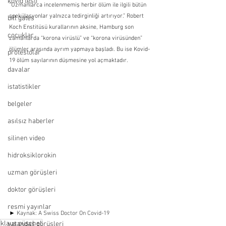
kovid testi
“Uzmanlarca incelenmemiş herbir ölüm ile ilgili bütün 
spekülasyonlar yalnızca tedirginliği artırıyor.” Robert 
bill gates
Koch Enstitüsü kurallarının aksine, Hamburg son 
çocuklar
zamanlarda “korona virüslü” ve “korona virüsünden” 
ölümler arasında ayrım yapmaya başladı. Bu ise Kovid-
protestolar
19 ölüm sayılarının düşmesine yol açmaktadır.
davalar
istatistikler
belgeler
asılsız haberler
silinen video
hidroksiklorokin
uzman görüşleri
doktor görüşleri
resmi yayınlar
► 
Kaynak: 
A Swiss Doctor On Covid-19
klaus püschel
vatandaş görüşleri