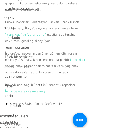
gruplarını korumayı, ekonomiyi ve toplumu rahatsız 
araştırmacı görüşleri
etmemeyi önermektedir.
titanik
Dünya Doktorları Federasyon Başkanı Frank Ulrich 
yasaklar
Montgomery, İtalya’da uygulanan tecrit önlemlerinin 
“mantıksız” ve “zarar verici”
 olduğunu ve tersine 
hes-kodu
çevrilmesi gerektiğini söylüyor.“
resmi görüşler
İsviçre’de, medyanın paniğine rağmen, ölüm oranı 
15 dk.lık şehirler
neredeyse sıfıra yakındır; en son test pozitif 
kurbanları
96 yaşındaki palyatif bakım hastası ve 97 yaşındaki 
sosyal mesafe
altta yatan sağlık sorunları olan bir hastadır.
aşırı önlemler
İtalya Ulusal Sağlık Enstitüsü istatistik raporları 
haber
İngilizce olarak yayınlanmıştır
.
şarkı
► 
Kaynak: 
A Swiss Doctor On Covid-19
makaleler
videolar
uzman görüşleri
istatistikler
ventilator