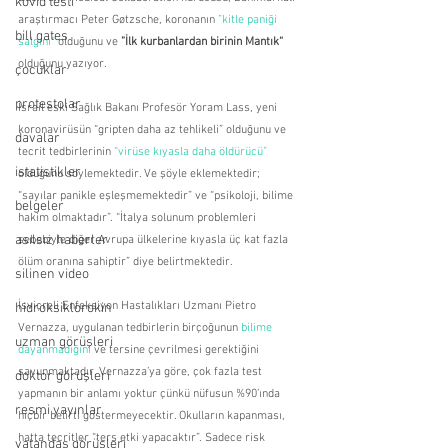
kovid testi
araştırmacı Peter Gøtzsche, koronanın 
”kitle paniği 
bill gates
salgını“
 olduğunu ve 
”İlk kurbanlardan birinin Mantık“
olduğunu yazıyor.
çocuklar
protestolar
İsrail eski Sağlık Bakanı Profesör Yoram Lass, yeni 
koronavirüsün “gripten daha az tehlikeli” olduğunu ve 
davalar
tecrit tedbirlerinin 
“virüse kıyasla daha öldürücü”
istatistikler
olduğunu söylemektedir. Ve şöyle eklemektedir; 
“sayılar panikle eşleşmemektedir” ve “psikoloji, bilime 
belgeler
hakim olmaktadır”. “İtalya solunum problemleri 
asılsız haberler
sebebiyle diğer Avrupa ülkelerine kıyasla üç kat fazla 
ölüm oranına sahiptir” diye belirtmektedir.
silinen video
İsviçreli Enfeksiyon Hastalıkları Uzmanı Pietro 
hidroksiklorokin
Vernazza, uygulanan tedbirlerin birçoğunun 
bilime 
uzman görüşleri
dayanmadığını
 ve tersine çevrilmesi gerektiğini 
savunmaktadır. Vernazza’ya göre, çok fazla test 
doktor görüşleri
yapmanın bir anlamı yoktur çünkü nüfusun %90’ında 
resmi yayınlar
hiçbir belirti göstermeyecektir. Okulların kapanması, 
hatta tecritler “ters etki yapacaktır”. Sadece risk 
vatandaş görüşleri