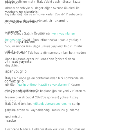
olduğu belirlenmiştir. İtalya’daki yaşlı nüfusun fazla 
11 eylül
olması sebebiyle bu değer diğer Avrupa ülkeleri ile 
modern tıp eleştirisi
kıyaslandığında ve şimdiye kadar Covid-19 sebebiyle 
gerçekleşenden daha yüksek bir rakamdır.
geçmişten işaretler
amaç ne?
WHO (Dünya Sağlık Örgütü) ’nün 
yeni yayınlanan 
belgesinde
 Covid-19’un Influenza’ya kıyasla yaklaşık 
yeni dünya düzeni
%50 oranında 
hızlı değil, yavaş yayıldığı
 bildirilmiştir. 
dijital para
Ayrıca, Covid-19’da hastalığın semptomları belirmeden 
önce bulaşma oranı Influenza’dan (gripten) daha 
bilimsel yayınlar
düşüktür.
ispanyol gribi
İtalya’nın önde gelen doktorlarından biri Lombardei’de 
domuz gribi
görülen 
“garip pnömoni-zatürre vakalarının”
 Kasım 
dünya sağlık örgütü
2019 yılında görülmeye başlandığını ve yeni virüsten mi 
(resmi olarak Şubat 2020’de görülen) yoksa Kuzey 
bulaşıcılık
İtalya’daki tehlikeli 
yüksek duman seviyesine
 sahip 
fabrikalardan mı kaynaklandığı sorusunu gündeme 
ilaçlar
getirmiştir.
maske
Cochrane Medical Collaboration kurucusu, Danimarkalı 