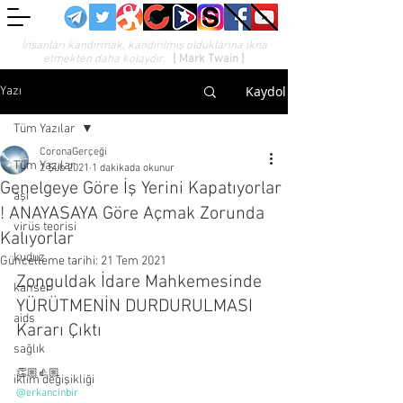
İnsanları kandırmak, kandırılmış olduklarına ikna
etmekten daha kolaydır.
[ Mark Twain ]
Kaydol
Yazı
Tüm Yazılar
CoronaGerçeği
Tüm Yazılar
2 Şub 2021
1 dakikada okunur
Genelgeye Göre İş Yerini Kapatıyorlar
aşı
! ANAYASAYA Göre Açmak Zorunda
virüs teorisi
Kalıyorlar
kuduz
Güncelleme tarihi:
21 Tem 2021
Zonguldak İdare Mahkemesinde 
kanser
YÜRÜTMENİN DURDURULMASI 
aids
Kararı Çıktı
sağlık
👏🏼👍🏼
iklim değişikliği
@erkancinbir