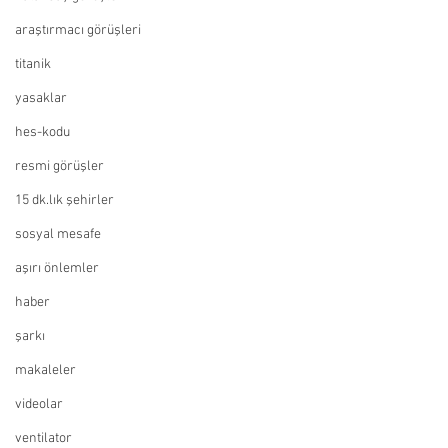
araştırmacı görüşleri
titanik
yasaklar
hes-kodu
resmi görüşler
15 dk.lık şehirler
sosyal mesafe
aşırı önlemler
haber
şarkı
makaleler
videolar
ventilator