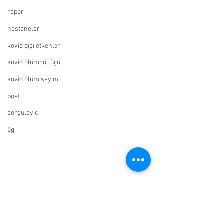
rapor
hastaneler
kovid dışı etkenler
kovid ölümcüllüğü
kovid ölüm sayımı
post
sorgulayıcı
5g
yasin bilgin
erkan cinbir