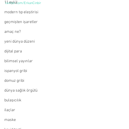
11 eylül
twitter.com/ErkanCinbir
modern tıp eleştirisi
geçmişten işaretler
amaç ne?
yeni dünya düzeni
dijital para
bilimsel yayınlar
ispanyol gribi
domuz gribi
dünya sağlık örgütü
bulaşıcılık
ilaçlar
maske