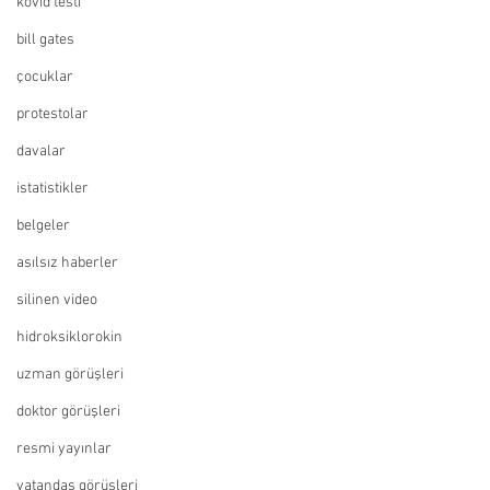
kovid testi
bill gates
çocuklar
protestolar
davalar
istatistikler
belgeler
asılsız haberler
silinen video
hidroksiklorokin
uzman görüşleri
doktor görüşleri
resmi yayınlar
vatandaş görüşleri