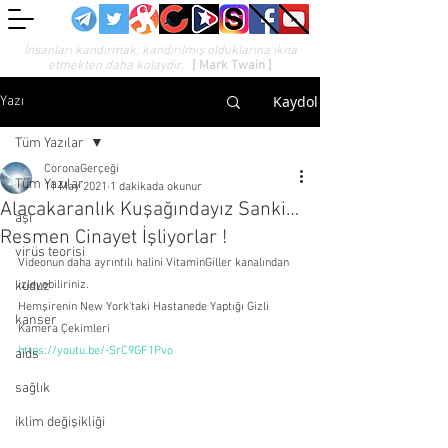
İnsanları kandırmak, kandırılmış olduklarına ikna
etmekten daha kolaydır.
[ Mark Twain ]
Kaydol
Yazı
Tüm Yazılar
CoronaGerçeği
Tüm Yazılar
11 May 2021
1 dakikada okunur
Alacakaranlık Kuşağındayız Sanki…
aşı
Resmen Cinayet İşliyorlar !
virüs teorisi
Videonun daha ayrıntılı halini VitaminGiller kanalından 
kuduz
izleyebiliriniz.
Hemşirenin New York'taki Hastanede Yaptığı Gizli 
kanser
Kamera Çekimleri
https://youtu.be/-SrC9GF1Pvo
aids
sağlık
iklim değişikliği