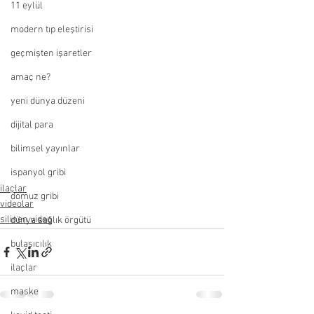
11 eylül
modern tıp eleştirisi
geçmişten işaretler
amaç ne?
yeni dünya düzeni
dijital para
bilimsel yayınlar
ispanyol gribi
ilaçlar
domuz gribi
videolar
silinen video
dünya sağlık örgütü
bulaşıcılık
ilaçlar
maske