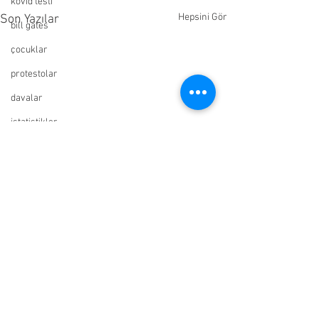
kovid testi
Hepsini Gör
Son Yazılar
bill gates
çocuklar
protestolar
davalar
istatistikler
belgeler
asılsız haberler
silinen video
hidroksiklorokin
uzman görüşleri
doktor görüşleri
resmi yayınlar
Yorumlar
vatandaş görüşleri