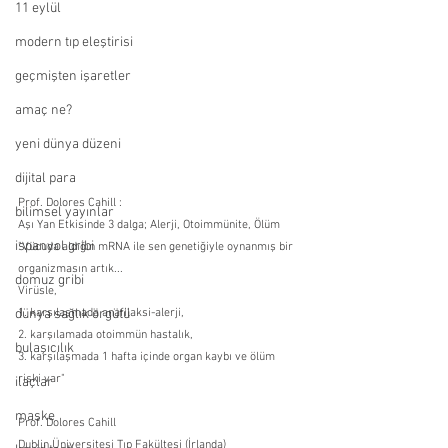
11 eylül
modern tıp eleştirisi
geçmişten işaretler
amaç ne?
yeni dünya düzeni
dijital para
Prof. Dolores Cahill :
bilimsel yayınlar
Aşı Yan Etkisinde 3 dalga; Alerji, Otoimmünite, Ölüm
ispanyol gribi
"Vücuda aldığın mRNA ile sen genetiğiyle oynanmış bir 
organizmasın artık... 
domuz gribi
Virüsle, 
dünya sağlık örgütü
1. karşılaşmada anafilaksi-alerji, 
2. karşılamada otoimmün hastalık, 
bulaşıcılık
3. karşılaşmada 1 hafta içinde organ kaybı ve ölüm 
riski var"
ilaçlar
maske
Prof. Dolores Cahill
Dublin Üniversitesi Tıp Fakültesi (İrlanda)