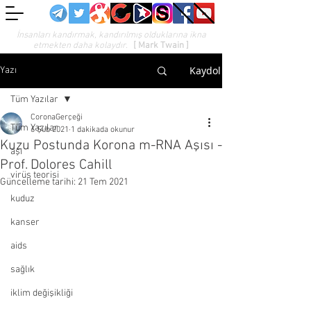
İnsanları kandırmak, kandırılmış olduklarına ikna
etmekten daha kolaydır.
[ Mark Twain ]
Kaydol
Yazı
Tüm Yazılar
CoronaGerçeği
Tüm Yazılar
6 Şub 2021
1 dakikada okunur
Kuzu Postunda Korona m-RNA Aşısı -
aşı
Prof. Dolores Cahill
virüs teorisi
Güncelleme tarihi:
21 Tem 2021
kuduz
kanser
aids
sağlık
iklim değişikliği