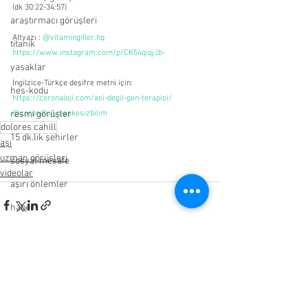
(dk 30:22-34:57)
araştırmacı görüşleri
Altyazı : 
@vitamingiller.hq
titanik
https://www.instagram.com/p/CK54qiqjJb-
yasaklar
İngilzice-Türkçe deşifre metni için:
hes-kodu
https://coronaloji.com/asi-degil-gen-terapisi/
resmi görüşler
@coronaloji.maskesizbilim
dolores cahill
15 dk.lık şehirler
aşı
uzman görüşleri
sosyal mesafe
videolar
aşırı önlemler
haber
şarkı
makaleler
videolar
Hepsini Gör
Son Yazılar
ventilator