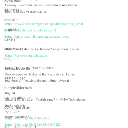
kovid testi
Conway Biyomoleküler ve Biyomedikal Araştırma 
bill gates
Enstitüsü Baş Araştırmacısı
çocuklar
https://www.researchgate.net/profile/Dolores_Cahill
protestolar
https://people.ucd.ie/dolores.cahill
https://dolorescahill.com/pages/experience
davalar
istatistikler
Almanya'nın Meclis Dışı Korona Soruşturma Kurulu
https://corona-ausschuss.de
belgeler
asılsız haberler
Kurucusu : Av.Dr. Reiner Füllmich
Volkswagen ve Deutsche Bank gibi dev şirketleri 
silinen video
mahkûm ettirmesiyle ünlenen Alman Avukat
hidroksiklorokin
Kaynak :
uzman görüşleri
Sitzung 36: Ist es ein Teufelszeug? - mRNA-Technologie 
im Schafspelz
doktor görüşleri
22.01.2021
resmi yayınlar
https://youtu.be/GyOrXnx5lUQ
https://youtu.be/GyOrXnx5lUQ?t=1822
vatandaş görüşleri