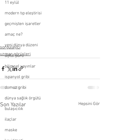
11 eylül
modern tıp eleştirisi
geçmişten işaretler
amaç ne?
yeni dünya düzeni
sorgulayıcı
uzman görüşleri
dijital para
bilimsel yayınlar
ispanyol gribi
domuz gribi
dünya sağlık örgütü
Hepsini Gör
Son Yazılar
bulaşıcılık
ilaçlar
maske