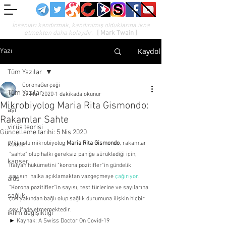
İnsanları kandırmak, kandırılmış olduklarına ikna
etmekten daha kolaydır.
[ Mark Twain ]
Kaydol
Yazı
Tüm Yazılar
CoronaGerçeği
Tüm Yazılar
29 Mar 2020
1 dakikada okunur
Mikrobiyolog Maria Rita Gismondo:
aşı
Rakamlar Sahte
virüs teorisi
Güncelleme tarihi:
5 Nis 2020
Milanolu mikrobiyolog 
Maria Rita Gismondo
, rakamlar 
kuduz
"sahte" olup halkı gereksiz paniğe sürüklediği için, 
kanser
İtalyan hükümetini "korona pozitifler"in gündelik 
sayısını halka açıklamaktan vazgeçmeye 
çağırıyor
. 
aids
"Korona pozitifler"in sayısı, test türlerine ve sayılarına 
sağlık
çok yakından bağlı olup sağlık durumuna ilişkin hiçbir 
şey ifade etmemektedir.
iklim değişikliği
► 
Kaynak: 
A Swiss Doctor On Covid-19