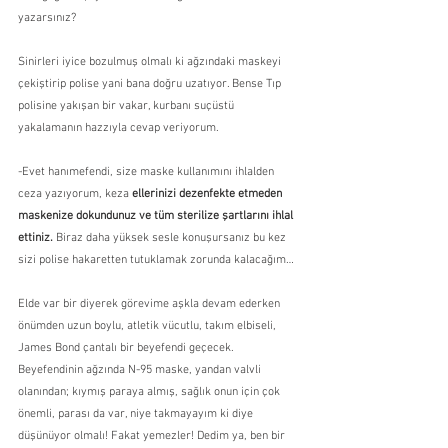
yazarsınız?
Sinirleri iyice bozulmuş olmalı ki ağzındaki maskeyi 
çekiştirip polise yani bana doğru uzatıyor. Bense Tıp 
polisine yakışan bir vakar, kurbanı suçüstü 
yakalamanın hazzıyla cevap veriyorum.
-Evet hanımefendi, size maske kullanımını ihlalden 
ceza yazıyorum, keza 
ellerinizi dezenfekte etmeden 
maskenize dokundunuz ve tüm sterilize şartlarını ihlal 
ettiniz.
 Biraz daha yüksek sesle konuşursanız bu kez 
sizi polise hakaretten tutuklamak zorunda kalacağım…
Elde var bir diyerek görevime aşkla devam ederken 
önümden uzun boylu, atletik vücutlu, takım elbiseli, 
James Bond çantalı bir beyefendi geçecek. 
Beyefendinin ağzında N-95 maske, yandan valvli 
olanından; kıymış paraya almış, sağlık onun için çok 
önemli, parası da var, niye takmayayım ki diye 
düşünüyor olmalı! Fakat yemezler! Dedim ya, ben bir 