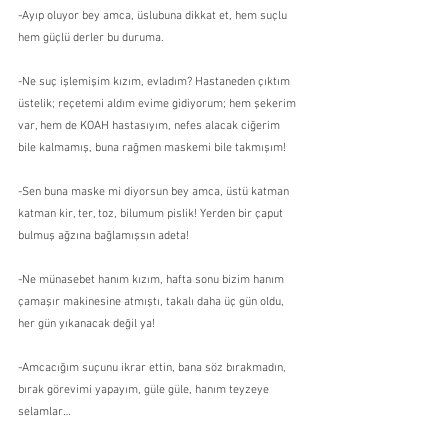
-Ayıp oluyor bey amca, üslubuna dikkat et, hem suçlu 
hem güçlü derler bu duruma.
-Ne suç işlemişim kızım, evladım? Hastaneden çıktım 
üstelik; reçetemi aldım evime gidiyorum; hem şekerim 
var, hem de KOAH hastasıyım, nefes alacak ciğerim 
bile kalmamış, buna rağmen maskemi bile takmışım!
-Sen buna maske mi diyorsun bey amca, üstü katman 
katman kir, ter, toz, bilumum pislik! Yerden bir çaput 
bulmuş ağzına bağlamışsın adeta!
-Ne münasebet hanım kızım, hafta sonu bizim hanım 
çamaşır makinesine atmıştı, takalı daha üç gün oldu, 
her gün yıkanacak değil ya!
-Amcacığım suçunu ikrar ettin, bana söz bırakmadın, 
bırak görevimi yapayım, güle güle, hanım teyzeye 
selamlar…