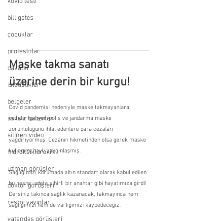
kovid testi
bill gates
çocuklar
protestolar
Maske takma sanatı 
davalar
üzerine derin bir kurgu!
istatistikler
belgeler
Covid pandemisi nedeniyle maske takmayanlara 
asılsız haberler
cezalar geliyor, polis ve jandarma maske 
zorunluluğunu ihlal edenlere para cezaları 
silinen video
yağdırıyormuş. Cezanın hikmetinden olsa gerek maske 
kullanımı hayli yaygınlaşmış.
hidroksiklorokin
uzman görüşleri
Sağlığımızı korumada altın standart olarak kabul edilen 
bu nesne, adeta sihirli bir anahtar gibi hayatımıza girdi! 
doktor görüşleri
Dersiniz takınca sağlık kazanacak, takmayınca hem 
resmi yayınlar
sağlığımızı hem de varlığımızı kaybedeceğiz.
vatandaş görüşleri