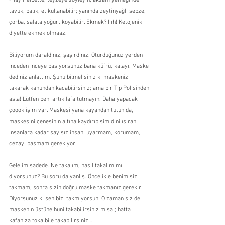
-Hayır elbette, teyzeye söyleyin, akşam yemeğinde 
tavuk, balık, et kullanabilir; yanında zeytinyağlı sebze, 
çorba, salata yoğurt koyabilir. Ekmek? Iııh! Ketojenik 
diyette ekmek olmaaz.
Biliyorum daraldınız, şaşırdınız. Oturduğunuz yerden 
inceden inceye basıyorsunuz bana küfrü, kalayı. Maske 
dediniz anlattım. Şunu bilmelisiniz ki maskenizi 
takarak kanundan kaçabilirsiniz; ama bir Tıp Polisinden 
asla! Lütfen beni artık lafa tutmayın. Daha yapacak 
çoook işim var. Maskesi yana kayandan tutun da, 
maskesini çenesinin altına kaydırıp simidini ısıran 
insanlara kadar sayısız insanı uyarmam, korumam, 
cezayı basmam gerekiyor.
Gelelim sadede. Ne takalım, nasıl takalım mı 
diyorsunuz? Bu soru da yanlış. Öncelikle benim sizi 
takmam, sonra sizin doğru maske takmanız gerekir. 
Diyorsunuz ki sen bizi takmıyorsun! O zaman siz de 
maskenin üstüne huni takabilirsiniz misal; hatta 
kafanıza toka bile takabilirsiniz…