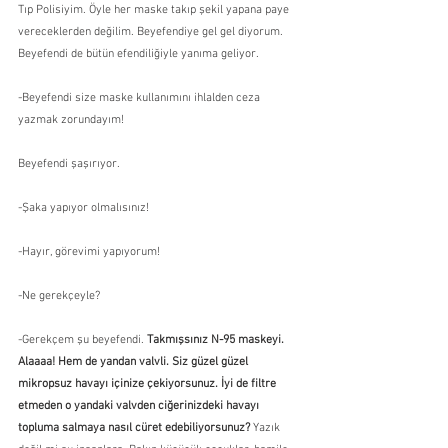
Tıp Polisiyim. Öyle her maske takıp şekil yapana paye 
vereceklerden değilim. Beyefendiye gel gel diyorum. 
Beyefendi de bütün efendiliğiyle yanıma geliyor.
-Beyefendi size maske kullanımını ihlalden ceza 
yazmak zorundayım!
Beyefendi şaşırıyor.
-Şaka yapıyor olmalısınız!
-Hayır, görevimi yapıyorum!
-Ne gerekçeyle?
-Gerekçem şu beyefendi. 
Takmışsınız N-95 maskeyi. 
Alaaaa! Hem de yandan valvli. Siz güzel güzel 
mikropsuz havayı içinize çekiyorsunuz. İyi de filtre 
etmeden o yandaki valvden ciğerinizdeki havayı 
topluma salmaya nasıl cüret edebiliyorsunuz?
 Yazık 