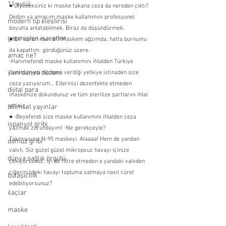
11 eylül
●
 Diyeceksiniz ki maske takana ceza da nereden çıktı? 
Dedim ya amacım maske kullanımını profesyonel 
modern tıp eleştirisi
boyutta anlatabilmek. Biraz da düşündürmek.
geçmişten işaretler
●
 Bir sorun mu var? Maskem ağzımda, hatta burnumu 
da kapattım, gördüğünüz üzere.
amaç ne?
-Hanımefendi maske kullanımını ihlalden Türkiye 
yeni dünya düzeni
Cumhuriyeti’nin bana verdiği yetkiye istinaden size 
ceza yazıyorum… Ellerinizi dezenfekte etmeden 
dijital para
maskenize dokundunuz ve tüm sterilize şartlarını ihlal 
ettiniz.
bilimsel yayınlar
● 
-Beyefendi size maske kullanımını ihlalden ceza 
ispanyol gribi
yazmak zorundayım! -Ne gerekçeyle?
Takmışsınız N-95 maskeyi. Alaaaa! Hem de yandan 
domuz gribi
valvli. Siz güzel güzel mikropsuz havayı içinize 
dünya sağlık örgütü
çekiyorsunuz. İyi de filtre etmeden o yandaki valvden 
ciğerinizdeki havayı topluma salmaya nasıl cüret 
bulaşıcılık
edebiliyorsunuz?
ilaçlar
maske