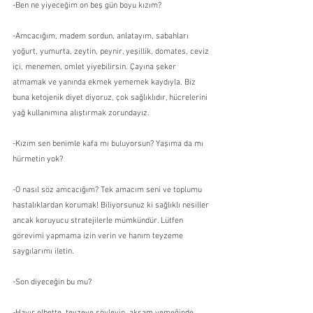
-Ben ne yiyeceğim on beş gün boyu kızım?
-Amcacığım, madem sordun, anlatayım, sabahları 
yoğurt, yumurta, zeytin, peynir, yeşillik, domates, ceviz 
içi, menemen, omlet yiyebilirsin. Çayına şeker 
atmamak ve yanında ekmek yememek kaydıyla. Biz 
buna ketojenik diyet diyoruz, çok sağlıklıdır, hücrelerini 
yağ kullanımına alıştırmak zorundayız.
-Kızım sen benimle kafa mı buluyorsun? Yaşıma da mı 
hürmetin yok?
-O nasıl söz amcacığım? Tek amacım seni ve toplumu 
hastalıklardan korumak! Biliyorsunuz ki sağlıklı nesiller 
ancak koruyucu stratejilerle mümkündür. Lütfen 
görevimi yapmama izin verin ve hanım teyzeme 
saygılarımı iletin.
-Son diyeceğin bu mu?