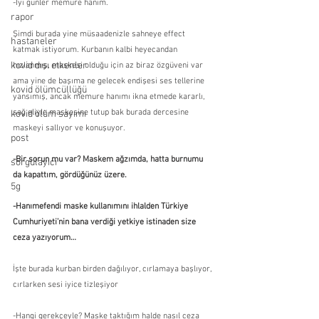
-İyi günler memure hanım.
rapor
Şimdi burada yine müsaadenizle sahneye effect 
hastaneler
katmak istiyorum. Kurbanın kalbi heyecandan 
kovid dışı etkenler
hızlanmış, maskesi olduğu için az biraz özgüveni var 
ama yine de başıma ne gelecek endişesi ses tellerine 
kovid ölümcüllüğü
yansımış, ancak memure hanımı ikna etmede kararlı, 
sağ eliyle maskesine tutup bak burada dercesine 
kovid ölüm sayımı
maskeyi sallıyor ve konuşuyor.
post
-Bir sorun mu var? Maskem ağzımda, hatta burnumu 
sorgulayıcı
da kapattım, gördüğünüz üzere.
5g
-Hanımefendi maske kullanımını ihlalden Türkiye 
Cumhuriyeti’nin bana verdiği yetkiye istinaden size 
ceza yazıyorum…
İşte burada kurban birden dağılıyor, cırlamaya başlıyor, 
cırlarken sesi iyice tizleşiyor
-Hangi gerekçeyle? Maske taktığım halde nasıl ceza 