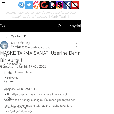
İnsanları kandırmak, kandırılmış olduklarına ikna
etmekten daha kolaydır.
[ Mark Twain ]
Kaydol
Yazı
Tüm Yazılar
CoronaGerçeği
Tüm Yazılar
14 Tem 2020
6 dakikada okunur
MASKE TAKMA SANATI Üzerine Derin
aşı
Bir Kurgu!
virüs teorisi
Güncelleme tarihi:
17 Ağu 2022
Prof. Gülümser Heper
kuduz
Kardiyolog
kanser
Yazıdan SATIR BAŞLARI…
aids
●
 Bir köşe başına masamı kurarak elime kalın bir 
sağlık
koçan ceza tutanağı alacağım. Önümden geçen yediden 
yetmişe, bırakın maske takmayanı, maske takanlara 
iklim değişikliği
bile “gel gel” diyeceğim.