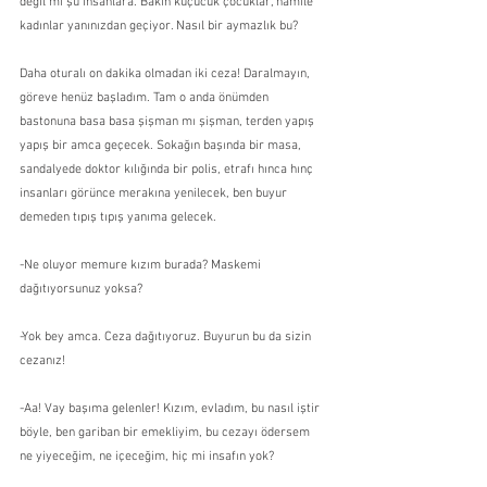
değil mi şu insanlara. Bakın küçücük çocuklar, hamile 
kadınlar yanınızdan geçiyor. Nasıl bir aymazlık bu?
Daha oturalı on dakika olmadan iki ceza! Daralmayın, 
göreve henüz başladım. Tam o anda önümden 
bastonuna basa basa şişman mı şişman, terden yapış 
yapış bir amca geçecek. Sokağın başında bir masa, 
sandalyede doktor kılığında bir polis, etrafı hınca hınç 
insanları görünce merakına yenilecek, ben buyur 
demeden tıpış tıpış yanıma gelecek.
-Ne oluyor memure kızım burada? Maskemi 
dağıtıyorsunuz yoksa?
-Yok bey amca. Ceza dağıtıyoruz. Buyurun bu da sizin 
cezanız!
-Aa! Vay başıma gelenler! Kızım, evladım, bu nasıl iştir 
böyle, ben gariban bir emekliyim, bu cezayı ödersem 
ne yiyeceğim, ne içeceğim, hiç mi insafın yok?