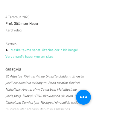
4 Temmuz 2020
Prof. Gülümser Heper
Kardiyolog
Kaynak:
► 
 Maske takma sanatı üzerine derin bir kurgu! | 
VeryansınTv haber/yorum sitesi
ÖZGEÇMİŞ
26 Ağustos 1964 tarihinde Sivas’ta doğdum. Sivas’ın 
yerli bir ailesinin evladıyım. Baba tarafım Bezirci 
Mahallesi; Ana tarafım Çavuşbaşı Mahallesinde 
yerleşmiş. İlkokulu Ülkü İlkokulunda okudum. Ülkü 
İlkokulunu Cumhuriyet Türkiyesi’nin nadide kadın 
müdiresi olan Handan Hanım’ın zamanında 
tamamladım. Ortaokulu 4 Eylül Ortaokulunda okudum. 
Liseyi ise Türkiye çapında bir öğretim yuvası olan 
Sivas Lisesinde tamamladım. Üniversite eğitimimi yine 