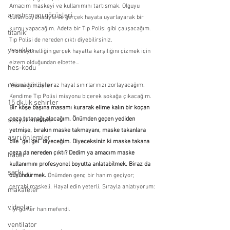
Amacım maskeyi ve kullanımını tartışmak. Olguyu 
araştırmacı görüşleri
bütün boyutlarıyla ve gerçek hayata uyarlayarak bir 
kurgu yapacağım. Adeta bir Tıp Polisi gibi çalışacağım. 
titanik
Tıp Polisi de nereden çıktı diyebilirsiniz. 
yasaklar
Profesyonelliğin gerçek hayatta karşılığını çizmek için 
elzem olduğundan elbette…
hes-kodu
resmi görüşler
Müsaadenizle biraz hayal sınırlarınızı zorlayacağım. 
Kendime Tıp Polisi misyonu biçerek sokağa çıkacağım. 
15 dk.lık şehirler
Bir köşe başına masamı kurarak elime kalın bir koçan 
ceza tutanağı alacağım. Önümden geçen yediden 
sosyal mesafe
yetmişe, bırakın maske takmayanı, maske takanlara 
aşırı önlemler
bile “gel gel” diyeceğim. Diyeceksiniz ki maske takana 
ceza da nereden çıktı? Dedim ya amacım maske 
haber
kullanımını profesyonel boyutta anlatabilmek. Biraz da 
şarkı
düşündürmek.
 Önümden genç bir hanım geçiyor; 
cerrahi maskeli. Hayal edin yeterli. Sırayla anlatıyorum:
makaleler
videolar
-İyi günler hanımefendi.
ventilator