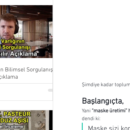
ın Bilimsel Sorgulanışı |
Açıklama
Şimdiye kadar toplum
Başlangıçta,
Yani 
“maske üretimi” h
dendi ki:
Maske sizi kor