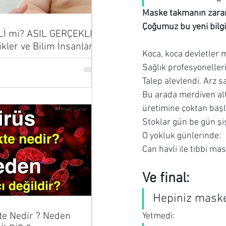
Maske takmanın zararlar
Çoğumuz bu yeni bilgi 
Lİ mi? ASIL GERÇEKLER
ikler ve Bilim İnsanları
Koca, koca devletler 
...
Sağlık profesyonelleri 
Talep alevlendi. Arz sa
Bu arada merdiven alt
üretimine çoktan başl
Stoklar gün be gün şiş
O yokluk günlerinde:
Can havli ile tıbbi 
Ve final:
Hepiniz maske
te Nedir ? Neden
Yetmedi: