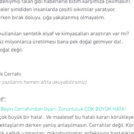
niymiş falan gibi haberlerle bizim karşımıza çıkılmasın!."
er şimdiden insanlarda çeşitli sıkıntılar yaratıyor.
rken bırak doluyu, çığa yakalanmış olmayalım.
llanılan sentetik elyaf ve kimyasalları araştıran var mı?
üz milyonlarca üretilmesi bana pek doğal gelmiyor da!..
oğal değil.
ik Cerrahı
r yazılarını hemen altta okuyabilirsiniz)
r:
eyin Cerrahından Uyarı: Zorunluluk ÇOK BÜYÜK HATA!
 çok büyük bir hata!.. Ve maalesef bu hatalı kararı körükley
ktaşlarım derken yanlış anlaşılmasın. Cerrahlar değil. Kör
lk sağlığı uzmanları, mikrobiyologlar, enfeksiyon hastalıklar