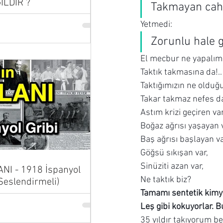
İLDİR ?
Takmayan cahil
Yetmedi:
Zorunlu hale g
El mecbur ne yapalım ç
Taktık takmasına da!..
Taktığımızın ne olduğu
Takar takmaz nefes da
Astım krizi geçiren var
Boğaz ağrısı yaşayan v
Baş ağrısı başlayan va
Göğsü sıkışan var,
Sinüziti azan var,
NI - 1918 İspanyol
Ne taktık biz?
 Seslendirmeli)
Tamamı sentetik kimy
Leş gibi kokuyorlar. 
35 yıldır takıyorum b