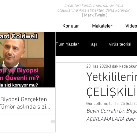
İnsanları kandırmak, kandırılmış
olduklarına ikna etmekten daha kolaydır.
[ Mark Twain ]
Konular
Makaleler
Video
Tüm Yazılar
aşı
virüs teorisi
20 Haz 2020
3 dakikada oku
modern tıp eleştirisi
geçmişten
Yetkililer
ÇELİŞKİLİ
ispanyol gribi
domuz gribi
Biyopsi Gerçekten
Güncelleme tarihi:
25 Şub 2
Beyin Cerrahı Dr. Bil
çocuklar
protestolar
dav
AÇIKLAMALARA dair tes