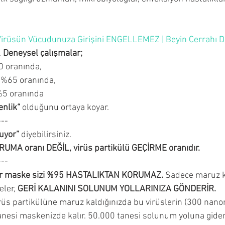
rüsün Vücudunuza Girişini ENGELLEMEZ | Beyin Cerrahı Dr
 
Deneysel çalışmalar;
 oranında, 
 %65 oranında, 
5 oranında 
nlik“
 olduğunu ortaya koyar.
---
ruyor”
 diyebilirsiniz.
UMA oranı DEĞİL, virüs partikülü GEÇİRME oranıdır.
---
ir maske sizi %95 HASTALIKTAN KORUMAZ.
 Sadece maruz k
eler, 
GERİ KALANINI SOLUNUM YOLLARINIZA GÖNDERİR.
irüs partikülüne maruz kaldığınızda bu virüslerin (300 na
anesi maskenizde kalır. 50.000 tanesi solunum yoluna gider