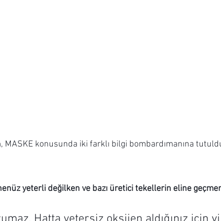
, MASKE konusunda iki farklı bilgi bombardımanına tutuld
enüz yeterli değilken ve bazı üretici tekellerin eline geçm
umaz. Hatta yetersiz oksijen aldığınız için v