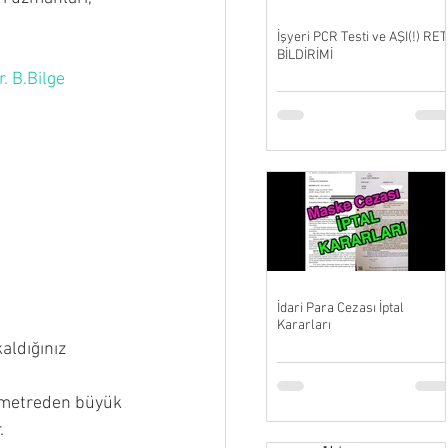
İşyeri PCR Testi ve AŞI(!) RET
BİLDİRİMİ
. B.Bilge
İdari Para Cezası İptal
Kararları
aldığınız 
nometreden büyük 
. 