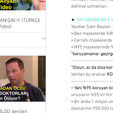
dahiliye uzmanları.
► 
N95 MASKE BİLE Vi
 TANIŞIN !!! (TÜRKÇE
Video)
Yazıdan Satır Başları...
• Bez maskelerde %80
• Cerrahi maskelerde
• N95 maskelerinde %
“koruyamama- geçirge
-----------------------
“Olsun, az da olsa ko
Verilen bu oranlar 
KOR
-----------------------
• 
Yani %95 koruyan b
virüslerin %95’ini filtr
• Bir anda 1 milyon v
olanlarının 950.000 t
LDÜ denilen