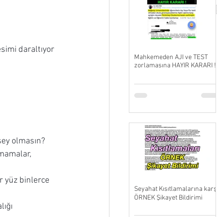
simi daraltıyor 
Mahkemeden AJI ve TEST
zorlamasına HAYIR KARARI !
 şey olmasın?
mamalar, 
 yüz binlerce 
Seyahat Kısıtlamalarına karş
ÖRNEK Şikayet Bildirimi
ığı 