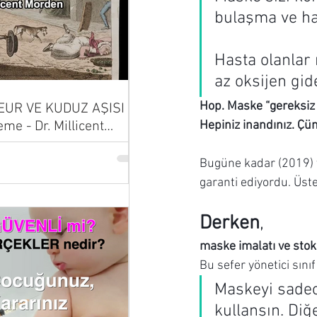
bulaşma ve has
Hasta olanlar 
az oksijen gid
Hop. Maske “gereksiz ve
UR VE KUDUZ AŞISI |
Hepiniz inandınız. Çü
eme - Dr. Millicent
Bugüne kadar (2019) 
garanti ediyordu. Üste
Derken
, 
maske imalatı ve stokl
Bu sefer yönetici sınıf
Maskeyi sadece
kullansın. Diğ