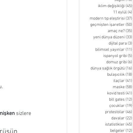
iklim değişikliği
(45)
11 eylül
(4)
modern tıp eleştirisi
(37)
geçmişten işaretler
(50)
amaç ne?
(35)
yeni dünya düzeni
(33)
dijital para
(3)
bilimsel yayınlar
(11)
ispanyol gribi
(5)
domuz gribi
(6)
dünya sağlık örgütü
(16)
bulaşıcılık
(18)
ilaçlar
(41)
u.
maske
(58)
kovid testi
(41)
bill gates
(12)
çocuklar
(19)
protestolar
(46)
emişken
 sizlere 
davalar
(22)
istatistikler
(45)
irüsün 
belgeler
(12)