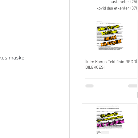
hastaneler
(25)
kovid dışı etkenler
(37)
rkes maske 
İklim Kanun Teklifinin REDDİ
DİLEKÇESİ