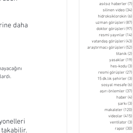
asılsız haberler
(7)
silinen video
(34)
hidroksiklorokin
(6)
uzman görüşleri
(87)
rine daha 
doktor görüşleri
(97)
resmi yayınlar
(14)
vatandaş görüşleri
(43)
araştırmacı görüşleri
(52)
titanik
(2)
yasaklar
(19)
hes-kodu
(3)
ayacağını 
resmi görüşler
(27)
lardı.
15 dk.lık şehirler
(3)
sosyal mesafe
(6)
aşırı önlemler
(37)
haber
(4)
şarkı
(3)
makaleler
(120)
videolar
(415)
onelleri 
ventilator
(3)
rapor
(30)
akabilir. 