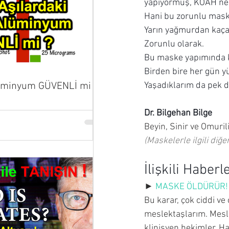
yapıyormuş, KOAH nede
Hani bu zorunlu maskel
Yarın yağmurdan kaça
Zorunlu olarak.
Bu maske yapımında ku
Birden bire her gün y
lüminyum GÜVENLİ mi ?
Yaşadıklarım da pek d
Dr. Bilgehan Bilge
Beyin, Sinir ve Omuril
(Maskelerle ilgili diğe
İlişkili Haberle
► 
MASKE ÖLDÜRÜR! B
Bu karar, çok ciddi ve
meslektaşlarım. Mesle
klinisyen hekimler. Ha