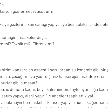
ün.
aksiyon göstermedi vücudum.
ke ya gözlerimi kan çanağı yapıyor, ya beş dakika içinde nefe
llandığım maskeler değil.
en mi? Toksik mi?, Fibrotik mi?
ca bizim kanserojen asbestli borulardan su içmemiz gibi bir
umuza, çocuğumuza yedirdiğimiz kanserojen madde içeren 
uburlar gibi olmasın?
kten, iç donuna kadar, boya kaleminden, tüylü oyuncağa kadar
astım yapıcı, alerji yapıcı.” Maddeler tespit ettik ya!..
ra bakmayın bu maskeler kanser yapıyormuş, akciğer hastal