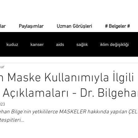
Corona Gerçeği
lar
Paylaşımlar
Uzman Görüşleri
# Belgeler #
kuduz
kanser
aids
sağlık
iklim değişikliği
nur
 işaretler
amaç ne?
yeni dünya düzeni
dijital para
in Maske Kullanımıyla İlgili
 Açıklamaları - Dr. Bilgeha
dünya sağlık örgütü
bulaşıcılık
ilaçlar
maske
k
023
gehan Bilge'nin yetkililerce MASKELER hakkında yapılan ÇELİ
alar
istatistikler
belgeler
asılsız haberler
silinen 
pitleri...