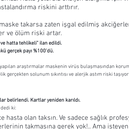
talandırma riskini arttırır.
maske takarsa zaten işgal edilmiş akciğerle
er ve ölüm riski artar.
 hatta tehlikeli” ilan edildi.
nkü gerçek payı %100’dü.
yapılan araştırmalar maskenin virüs bulaşmasından korum
lik gerçekten solunum sıkıntısı ve alerjik astım riski taşıyor
ar belirlendi. Kartlar yeniden karıldı.
 dedi ki:
 hasta olan taksın. Ve sadece sağlık profesy
erlerinin takmasına gerek yok!.. Ama isteyen t