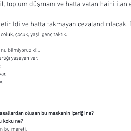
, toplum düşmanı ve hatta vatan haini ilan e
etirildi ve hatta takmayan cezalandırılacak. 
oluk, çocuk, yaşlı genç taktık.
nu bilmiyoruz ki!..
rlığı yaşayan var,
,
ar,
r,
asallardan oluşan bu maskenin içeriği ne?
Bu koku ne?
en bu mereti.