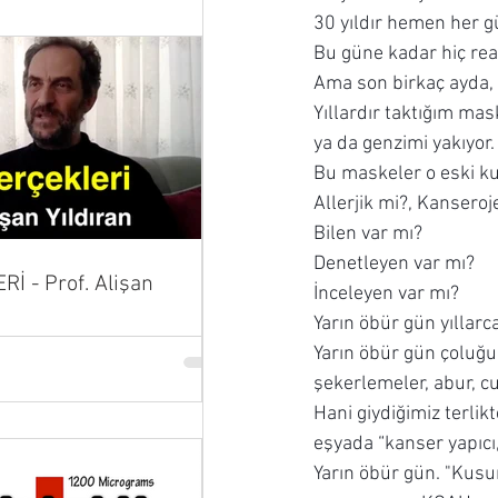
30 yıldır hemen her g
Bu güne kadar hiç re
Ama son birkaç ayda,
Yıllardır taktığım mas
ya da genzimi yakıyor.
Bu maskeler o eski ku
Allerjik mi?, Kanseroj
Bilen var mı?
Denetleyen var mı?
İ - Prof. Alişan
İnceleyen var mı?
Yarın öbür gün yıllar
Yarın öbür gün çoluğ
şekerlemeler, abur, c
Hani giydiğimiz terli
eşyada “kanser yapıcı, 
Yarın öbür gün. "Kusu