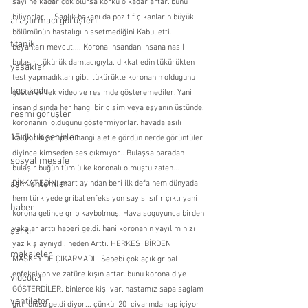
sayı ne kadar çok olursa korku o kadar artar. bunu 
biliyorlar...  Saglık bakanı da pozitif çıkanların büyük 
araştırmacı görüşleri
bölümünün hastalıgı hissetmediğini Kabul etti. 
titanik
beyanları mevcut.... Korona insandan insana nasıl 
bulaşır. tükürük damlacıgıyla. dikkat edin tükürükten 
yasaklar
test yapmadıkları gibl. tükürükte koronanın oldugunu 
hes-kodu
gösteren tek video ve resimde gösteremediler. Yani 
insan dışında her hangi bir cisim veya eşyanın üstünde. 
resmi görüşler
koronanın  oldugunu göstermiyorlar. havada asılı 
15 dk.lık şehirler
kalıyor diyor. peki hangi aletle gördün nerde görüntüler 
diyince kimseden ses çıkmıyor.. Bulaşsa paradan 
sosyal mesafe
bulaşır buğün tüm ülke koronalı olmuştu zaten... 
aşırı önlemler
DİKKAT EDİN. mart ayından beri ilk defa hem dünyada 
hem türkiyede gribal enfeksiyon sayısı sıfır çıktı yani 
haber
korona gelince grip kaybolmuş. Hava soguyunca birden 
vakalar arttı haberi geldi. hani koronanın yayılım hızı 
şarkı
yaz kış aynıydı. neden Arttı. HERKES  BİRDEN 
makaleler
MASKEYİDE ÇIKARMADI.. Sebebi çok açık gribal 
enfeksiyon ve zatüre kışın artar. bunu korona diye 
videolar
GÖSTERDİLER. binlerce kişi var. hastamız sapa saglam 
ventilator
gitti ölüsü geldi diyor... çünkü  20  civarında hap içiyor 