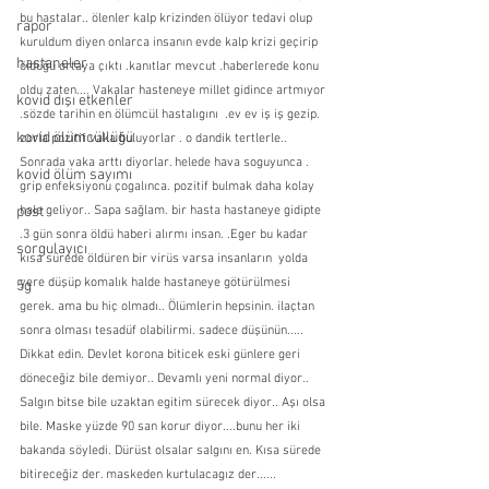
bu hastalar.. ölenler kalp krizinden ölüyor tedavi olup 
rapor
kuruldum diyen onlarca insanın evde kalp krizi geçirip 
hastaneler
öldüğü ortaya çıktı .kanıtlar mevcut .haberlerede konu 
oldu zaten.... Vakalar hasteneye millet gidince artmıyor 
kovid dışı etkenler
.sözde tarihin en ölümcül hastalıgını  .ev ev iş iş gezip. 
kovid ölümcüllüğü
zorla pozitif vaka buluyorlar . o dandik tertlerle.. 
Sonrada vaka arttı diyorlar. helede hava soguyunca . 
kovid ölüm sayımı
grip enfeksiyonu çogalınca. pozitif bulmak daha kolay 
post
hale geliyor.. Sapa sağlam. bir hasta hastaneye gidipte 
.3 gün sonra öldü haberi alırmı insan. .Eger bu kadar 
sorgulayıcı
kısa sürede öldüren bir virüs varsa insanların  yolda 
yere düşüp komalık halde hastaneye götürülmesi 
5g
gerek. ama bu hiç olmadı.. Ölümlerin hepsinin. ilaçtan 
sonra olması tesadüf olabilirmi. sadece düşünün..... 
Dikkat edin. Devlet korona biticek eski günlere geri 
döneceğiz bile demiyor.. Devamlı yeni normal diyor.. 
Salgın bitse bile uzaktan egitim sürecek diyor.. Aşı olsa 
bile. Maske yüzde 90 san korur diyor....bunu her iki 
bakanda söyledi. Dürüst olsalar salgını en. Kısa sürede 
bitireceğiz der. maskeden kurtulacagız der...... 