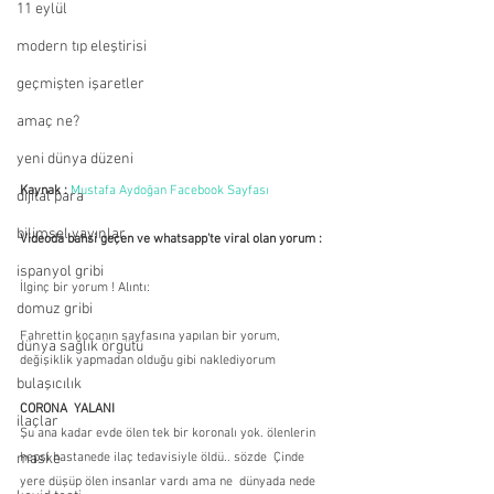
11 eylül
modern tıp eleştirisi
geçmişten işaretler
amaç ne?
yeni dünya düzeni
Kaynak :
Mustafa Aydoğan Facebook Sayfası
dijital para
bilimsel yayınlar
Videoda bahsi geçen ve whatsapp'te viral olan yorum :
ispanyol gribi
İlginç bir yorum ! Alıntı:
domuz gribi
Fahrettin kocanın sayfasına yapılan bir yorum, 
dünya sağlık örgütü
değişiklik yapmadan olduğu gibi naklediyorum
bulaşıcılık
CORONA  YALANI
ilaçlar
Şu ana kadar evde ölen tek bir koronalı yok. ölenlerin 
maske
hepsi hastanede ilaç tedavisiyle öldü.. sözde  Çinde 
yere düşüp ölen insanlar vardı ama ne  dünyada nede  