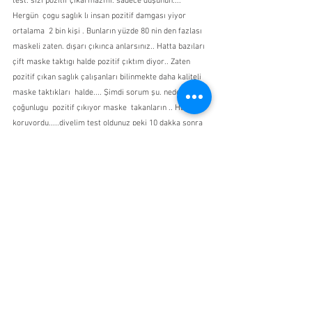
test. sizi pozitif çıkarmazmı. sadece düşünün.... 
Hergün  çogu saglık lı insan pozitif damgası yiyor 
ortalama  2 bin kişi . Bunların yüzde 80 nin den fazlası 
maskeli zaten. dışarı çıkınca anlarsınız.. Hatta bazıları 
çift maske taktıgı halde pozitif çıktım diyor.. Zaten 
pozitif çıkan saglık çalışanları bilinmekte daha kaliteli 
maske taktıkları  halde.... Şimdi sorum şu. neden 
çoğunlugu  pozitif çıkıyor maske  takanların .. Hani 
koruyordu.....diyelim test oldunuz peki 10 dakka sonra 
pozitif olmama garantiniz varmı... Yok.. degilmi. Bu 
durumda sizin devamlı test yaptırmanız gerekecek.. 
Tarihte böyle bir hastalık hiç olmadı kimi sürünerek  
ölüyor.. Çogunlugu hastalıgı bile hisetmiyor... VE 
ölenlerde ilaçtan sonra ölüyor.. Ne kadar tesadüf 
degilmi... Wuhandan tüm dünyaya yayılan virüs. Çine 
yayılmadı. komediye bak. ve 5 aydır çinde maske takan 
bile  yok. parti düzenliyor hepsi. En çok  kurallara  
uyanlar en çok zırlayan  ülkeler oluyor. 200 den fazla 
ülke var. maske takmakyan onca ülkeden ses 
gelmiyor.. ama bunlar feryat ediyor.... hastanede 
pozitif çıkan kişiyi. eve otobüsle yolluyorlar. sonra 