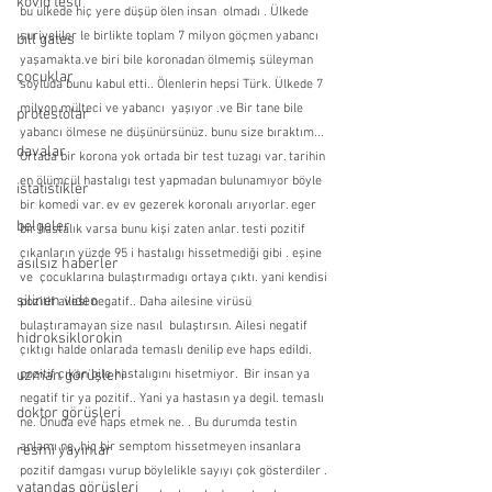
kovid testi
bu ülkede hiç yere düşüp ölen insan  olmadı . Ülkede 
suriyeliler le birlikte toplam 7 milyon göçmen yabancı 
bill gates
yaşamakta.ve biri bile koronadan ölmemiş süleyman 
çocuklar
soyluda bunu kabul etti.. Ölenlerin hepsi Türk. Ülkede 7 
milyon mülteci ve yabancı  yaşıyor .ve Bir tane bile 
protestolar
yabancı ölmese ne düşünürsünüz. bunu size bıraktım... 
davalar
Ortada bir korona yok ortada bir test tuzagı var. tarihin 
en ölümcül hastalıgı test yapmadan bulunamıyor böyle 
istatistikler
bir komedi var. ev ev gezerek koronalı arıyorlar. eger 
belgeler
bir hastalık varsa bunu kişi zaten anlar. testi pozitif 
çıkanların yüzde 95 i hastalıgı hissetmediği gibi . eşine 
asılsız haberler
ve  çocuklarına bulaştırmadıgı ortaya çıktı. yani kendisi 
silinen video
pozitif ailesi negatif.. Daha ailesine virüsü  
bulaştıramayan size nasıl  bulaştırsın. Ailesi negatif 
hidroksiklorokin
çıktıgı halde onlarada temaslı denilip eve haps edildi. 
uzman görüşleri
pozitif çıkan bile hastalıgını hisetmiyor.  Bir insan ya 
negatif tir ya pozitif.. Yani ya hastasın ya degil. temaslı 
doktor görüşleri
ne. Onuda eve haps etmek ne. . Bu durumda testin 
anlamı ne..hiç bir semptom hissetmeyen insanlara 
resmi yayınlar
pozitif damgası vurup böylelikle sayıyı çok gösterdiler . 
vatandaş görüşleri