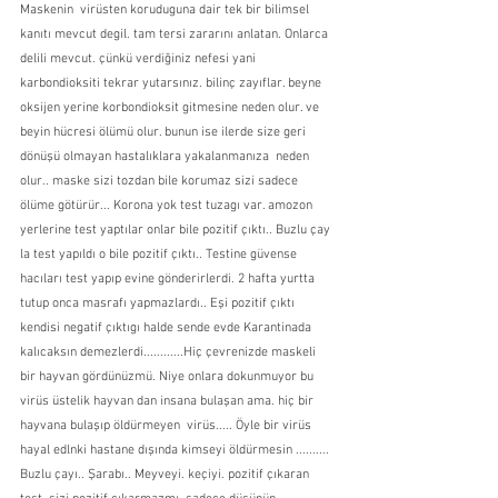
Maskenin  virüsten koruduguna dair tek bir bilimsel 
kanıtı mevcut degil. tam tersi zararını anlatan. Onlarca 
delili mevcut. çünkü verdiğiniz nefesi yani 
karbondioksiti tekrar yutarsınız. bilinç zayıflar. beyne 
oksijen yerine korbondioksit gitmesine neden olur. ve 
beyin hücresi ölümü olur. bunun ise ilerde size geri 
dönüşü olmayan hastalıklara yakalanmanıza  neden 
olur.. maske sizi tozdan bile korumaz sizi sadece 
ölüme götürür... Korona yok test tuzagı var. amozon 
yerlerine test yaptılar onlar bile pozitif çıktı.. Buzlu çay 
la test yapıldı o bile pozitif çıktı.. Testine güvense 
hacıları test yapıp evine gönderirlerdi. 2 hafta yurtta 
tutup onca masrafı yapmazlardı.. Eşi pozitif çıktı 
kendisi negatif çıktıgı halde sende evde Karantinada 
kalıcaksın demezlerdi............Hiç çevrenizde maskeli 
bir hayvan gördünüzmü. Niye onlara dokunmuyor bu 
virüs üstelik hayvan dan insana bulaşan ama. hiç bir 
hayvana bulaşıp öldürmeyen  virüs..... Öyle bir virüs 
hayal edlnki hastane dışında kimseyi öldürmesin .......... 
Buzlu çayı.. Şarabı.. Meyveyi. keçiyi. pozitif çıkaran 