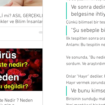
Ve sonra dedi
belgesine ihti
Lİ mi? ASIL GERÇEKLER
ikler ve Bilim İnsanları
Çünkü bilimsel bir tes
...
"Şu sebeple b
İlk tespitten sonra ora
Anlamı: Bu tespitin n
Ve sonunda, "Bu nedir
sordum. Ve araştırdım
Onlar "Hayır" dediler
Hayır vermek zorunday
Ve bunu kimsen
Birisinin sunduğu maka
te Nedir ? Neden