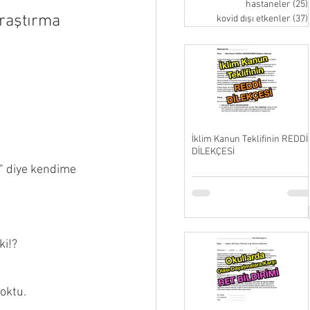
hastaneler
(25)
raştırma 
kovid dışı etkenler
(37)
İklim Kanun Teklifinin REDDİ
DİLEKÇESİ
" diye kendime 
i!? 
yoktu.