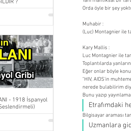
Yani mantıksal bir tar
İLDİR ?
Orda öyle bir şey yokt
Muhabir :
(Luc) Montagnier ile 
Kary Mallis :
Luc Montagnier ile tan
Toplantılarda yanların
Eğer onlar böyle konu
"HIV, AIDS'in muhtemel
nerede bulabilirim di
Bunu yazıp yayınlamad
NI - 1918 İspanyol
Etrafımdaki h
 Seslendirmeli)
Bilgisayar araması tar
Uzmanlara gid