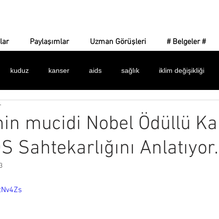
Corona Gerçeği
lar
Paylaşımlar
Uzman Görüşleri
# Belgeler #
kuduz
kanser
aids
sağlık
iklim değişikliği
r
 işaretler
amaç ne?
yeni dünya düzeni
dijital para
nin mucidi Nobel Ödüllü Ka
S Sahtekarlığını Anlatıyor.
dünya sağlık örgütü
bulaşıcılık
ilaçlar
maske
k
3
alar
istatistikler
belgeler
asılsız haberler
silinen 
tNv4Zs