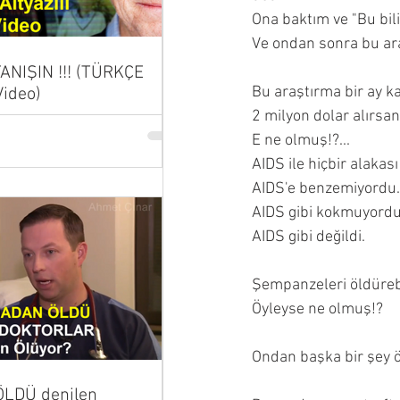
Ona baktım ve "Bu bil
Ve ondan sonra bu ar
 TANIŞIN !!! (TÜRKÇE
Bu araştırma bir ay k
Video)
2 milyon dolar alırsan 
E ne olmuş!?... 
AIDS ile hiçbir alakası
AIDS'e benzemiyordu.
AIDS gibi kokmuyordu
AIDS gibi değildi.
Şempanzeleri öldürebil
Öyleyse ne olmuş!?
Ondan başka bir şey ö
LDÜ denilen