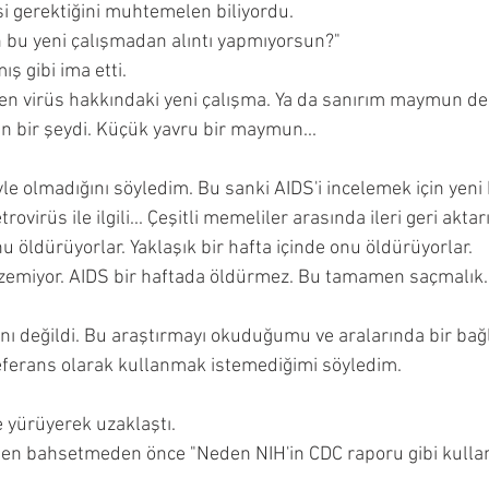
i gerektiğini muhtemelen biliyordu.
n bu yeni çalışmadan alıntı yapmıyorsun?" 
ış gibi ima etti.
n virüs hakkındaki yeni çalışma. Ya da sanırım maymun değ
 bir şeydi. Küçük yavru bir maymun...
 olmadığını söyledim. Bu sanki AIDS'i incelemek için yeni 
etrovirüs ile ilgili... Çeşitli memeliler arasında ileri geri akta
öldürüyorlar. Yaklaşık bir hafta içinde onu öldürüyorlar.
zemiyor. AIDS bir haftada öldürmez. Bu tamamen saçmalık.
 aynı değildi. Bu araştırmayı okuduğumu ve aralarında bir bağl
ferans olarak kullanmak istemediğimi söyledim. 
 yürüyerek uzaklaştı.
den bahsetmeden önce "Neden NIH'in CDC raporu gibi kulla