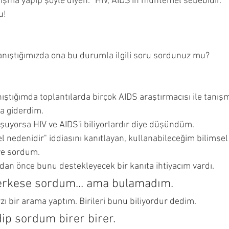
tışma yapıp şöyle diyen: "HIV, AIDS'in muhtemel sebebidir."
u!
tanıştığımızda ona bu durumla ilgili soru sordunuz mu?
ıştığımda toplantılarda birçok AIDS araştırmacısı ile tanış
a giderdim. 
şuyorsa HIV ve AIDS'i biliyorlardır diye düşündüm. 
 nedenidir" iddiasını kanıtlayan, kullanabileceğim bilimsel 
ye sordum.
an önce bunu destekleyecek bir kanıta ihtiyacım vardı.
erkese sordum... ama bulamadım.
zı bir arama yaptım. Birileri bunu biliyordur dedim.
ip sordum birer birer. 