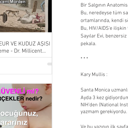
Bir Salgının Anatomisi
Bu, neredeyse tüm say
ortamlarında, kendi sö
Bu, HIV/AIDS'e ilişkin
Sayılar Evi, benzersiz 
UR VE KUDUZ AŞISI |
pekala.
eme - Dr. Millicent
* * *
Kary Mullis :
Santa Monica uzmanlık
Ayda 3 kez gidiyordum.
NIH'den (National Ins
yazmam gerekiyordu.
Ve bu yazının ilk sayf