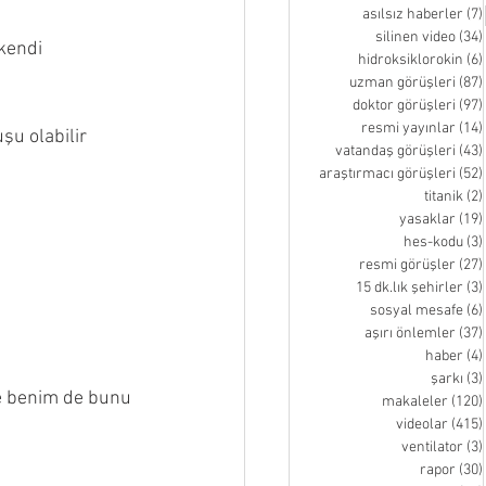
asılsız haberler
(7)
silinen video
(34)
kendi 
hidroksiklorokin
(6)
uzman görüşleri
(87)
doktor görüşleri
(97)
resmi yayınlar
(14)
şu olabilir 
vatandaş görüşleri
(43)
araştırmacı görüşleri
(52)
titanik
(2)
yasaklar
(19)
hes-kodu
(3)
resmi görüşler
(27)
15 dk.lık şehirler
(3)
sosyal mesafe
(6)
aşırı önlemler
(37)
haber
(4)
şarkı
(3)
ve benim de bunu 
makaleler
(120)
videolar
(415)
ventilator
(3)
rapor
(30)