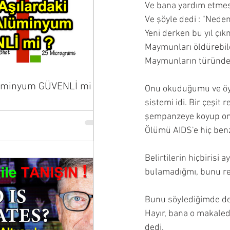
Ve bana yardım etmes
Ve şöyle dedi : "Nede
Yeni derken bu yıl çıkm
Maymunları öldürebile
Maymunların türünden
lüminyum GÜVENLİ mi ?
Onu okuduğumu ve öyle
sistemi idi. Bir çeşit r
şempanzeye koyup onu 
Ölümü AIDS'e hiç ben
Belirtilerin hiçbirisi
bulamadığmı, bunu re
Bunu söylediğimde de
Hayır, bana o makale
dedi.