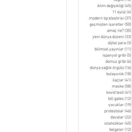
iklim değişikliği
(45)
11 eylül
(4)
modern tıp eleştirisi
(37)
geçmişten işaretler
(50)
amaç ne?
(35)
yeni dünya düzeni
(33)
dijital para
(3)
bilimsel yayınlar
(11)
ispanyol gribi
(5)
domuz gribi
(6)
dünya sağlık örgütü
(16)
bulaşıcılık
(18)
ilaçlar
(41)
maske
(58)
kovid testi
(41)
bill gates
(12)
çocuklar
(19)
protestolar
(46)
davalar
(22)
istatistikler
(45)
belgeler
(12)