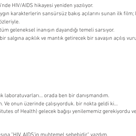
'nde HIV/AIDS hikayesi yeniden yazılıyor. 
gın karakterlerin sansürsüz bakış açılarını sunan ilk film; 
zleriyle. 
 tüm geleneksel inanışın dayandığı temeli sarsıyor. 
bir salgına açıklık ve mantık getirecek bir savaşın açılış vuru
 laboratuvarları... orada ben bir danışmandım.
 Ve onun üzerinde çalışıyorduk. bir nokta geldi ki... 
titutes of Health) gelecek bağışı yenilememiz gerekiyordu 
asına "HIV, AIDS'in muhtemel sebebidir" yazdım. 