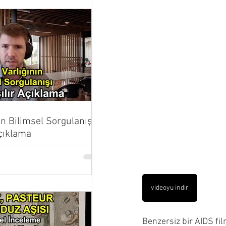
ın Bilimsel Sorgulanışı |
Açıklama
videoyu indir
Benzersiz bir AIDS film