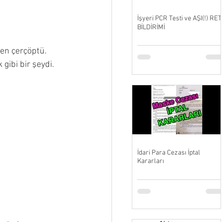
İşyeri PCR Testi ve AŞI(!) RET
BİLDİRİMİ
en çerçöptü. 
 gibi bir şeydi.
İdari Para Cezası İptal
Kararları