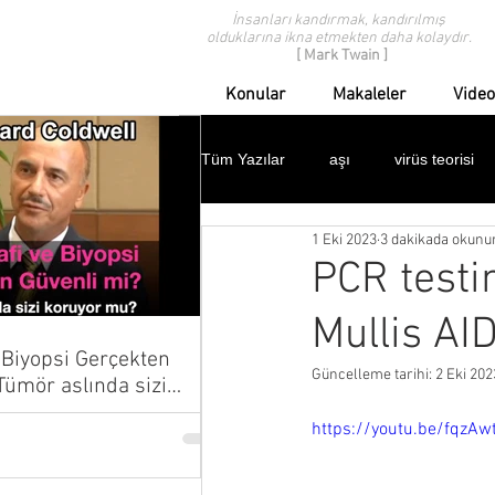
İnsanları kandırmak, kandırılmış
olduklarına ikna etmekten daha kolaydır.
[ Mark Twain ]
Konular
Makaleler
Video
Tüm Yazılar
aşı
virüs teorisi
1 Eki 2023
3 dakikada okunu
modern tıp eleştirisi
geçmişten
PCR testi
Mullis AID
ispanyol gribi
domuz gribi
Biyopsi Gerçekten
Güncelleme tarihi:
2 Eki 202
çocuklar
protestolar
dav
https://youtu.be/fqzAw