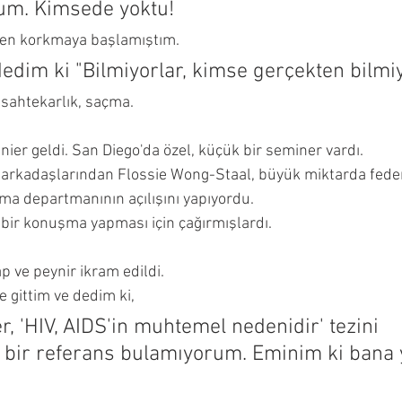
um. Kimsede yoktu!
en korkmaya başlamıştım. 
edim ki "Bilmiyorlar, kimse gerçekten bilmiy
sahtekarlık, saçma.
r geldi. San Diego'da özel, küçük bir seminer vardı. 
 arkadaşlarından Flossie Wong-Staal, büyük miktarda feder
a departmanının açılışını yapıyordu.
 bir konuşma yapması için çağırmışlardı.
p ve peynir ikram edildi.
 gittim ve dedim ki, 
r, 'HIV, AIDS'in muhtemel nedenidir' tezini 
 bir referans bulamıyorum. Eminim ki bana 