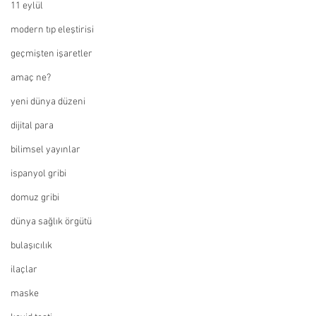
11 eylül
modern tıp eleştirisi
geçmişten işaretler
amaç ne?
yeni dünya düzeni
dijital para
bilimsel yayınlar
ispanyol gribi
domuz gribi
dünya sağlık örgütü
bulaşıcılık
ilaçlar
maske