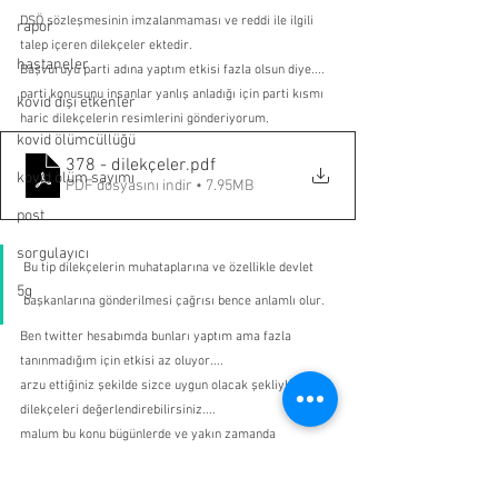
DSÖ sözleşmesinin imzalanmaması ve reddi ile ilgili 
rapor
talep içeren dilekçeler ektedir. 
hastaneler
Başvuruyu parti adına yaptım etkisi fazla olsun diye....
parti konusunu insanlar yanlış anladığı için parti kısmı 
kovid dışı etkenler
haric dilekçelerin resimlerini gönderiyorum. 
kovid ölümcüllüğü
378 - dilekçeler
.pdf
kovid ölüm sayımı
PDF dosyasını indir • 7.95MB
post
sorgulayıcı
Bu tip dilekçelerin muhataplarına ve özellikle devlet 
5g
başkanlarına gönderilmesi çağrısı bence anlamlı olur. 
Ben twitter hesabımda bunları yaptım ama fazla 
tanınmadığım için etkisi az oluyor....
arzu ettiğiniz şekilde sizce uygun olacak şekliyle 
dilekçeleri değerlendirebilirsiniz....
malum bu konu bügünlerde ve yakın zamanda 
gündemde olacak, olmalı daha doğrusu.....
Saygılar..... 