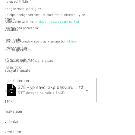
talep edilmiştir
araştırmacı görüşleri
talelpli dilekçe verdim....dilekçe metni ektedir....yine 
titanik
dilekçenin tam metni: 
dayatmasız yaşam partisi
sayfasında görülebilir.....
yasaklar
hes-kodu
ayrıca bukonudaki sözlü açıklamam bu 
linkten
izlenebilir 5 dk 
resmi görüşler
15 dk.lık şehirler
Selam ve saygılarımla...HacıAli
20.04.2022
sosyal mesafe
aşırı önlemler
.rtf
378 - yp savcı akp başvurusu
haber
RTF dosyasını indir • 16KB
şarkı
makaleler
videolar
ventilator