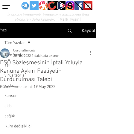
İnsanları kandırmak, kandırılmış olduklarına ikna
etmekten daha kolaydır.
[ Mark Twain ]
Kaydol
Yazı
Tüm Yazılar
CoronaGerçeği
Tüm Yazılar
20 Nis 2022
1 dakikada okunur
DSÖ Sözleşmesinin İptali Yoluyla
aşı
Kanuna Aykırı Faaliyetin
virüs teorisi
Durdurulması Talebi
kuduz
Güncelleme tarihi:
19 May 2022
kanser
aids
sağlık
iklim değişikliği