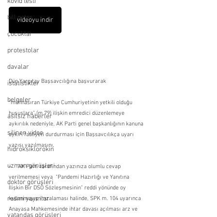
kovid testi
bill gates
videoyu indir
çocuklar
protestolar
davalar
Dün Yargıtay Başsavcılığına başvurarak 
istatistikler
belgeler
“münhasıran Türkiye Cumhuriyetinin yetkili olduğu 
hususlara” (m.79) ilişkin emredici düzenlemeye 
asılsız haberler
aykırılık nedeniyle, AK Parti genel başkanlığının kanuna 
silinen video
aykırı faaliyeti durdurması için Başsavcılıkça uyarı 
yazısı yazılmasını,
hidroksiklorokin
uzman görüşleri
-     AK Parti tarafından yazınıza olumlu cevap 
verilmemesi veya  "Pandemi Hazırlığı ve Yanıtına 
doktor görüşleri
İlişkin Bir DSÖ Sözleşmesinin" reddi yönünde oy 
resmi yayınlar
kullanmayıp imzalaması halinde, SPK m. 104 uyarınca 
Anayasa Mahkemesinde ihtar davası açılması arz ve 
vatandaş görüşleri