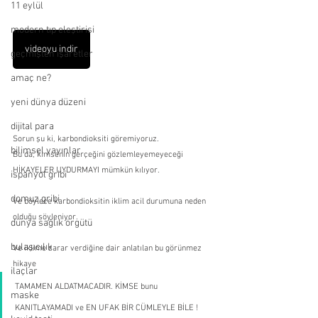
11 eylül
modern tıp eleştirisi
videoyu indir
geçmişten işaretler
amaç ne?
yeni dünya düzeni
dijital para
Sorun şu ki, karbondioksiti göremiyoruz.
bilimsel yayınlar
Bu da, kimsenin gerçeğini gözlemleyemeyeceği 
HİKAYELER UYDURMAYI mümkün kılıyor.
ispanyol gribi
domuz gribi
Ve böylece karbondioksitin iklim acil durumuna neden 
olduğu söyleniyor.
dünya sağlık örgütü
bulaşıcılık
Ve iklime zarar verdiğine dair anlatılan bu görünmez 
hikaye 
ilaçlar
TAMAMEN ALDATMACADIR. KİMSE bunu 
maske
KANITLAYAMADI ve EN UFAK BİR CÜMLEYLE BİLE !