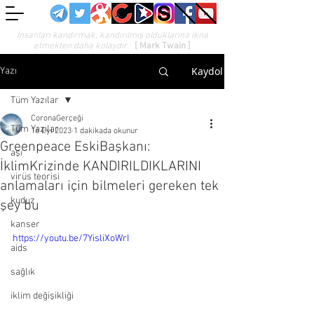
İnsanları kandırmak, kandırılmış olduklarına ikna
etmekten daha kolaydır.
[ Mark Twain ]
Kaydol
Yazı
Tüm Yazılar
CoronaGerçeği
Tüm Yazılar
16 Eyl 2023
1 dakikada okunur
Greenpeace EskiBaşkanı:
aşı
İklimKrizinde KANDIRILDIKLARINI
virüs teorisi
anlamaları için bilmeleri gereken tek
kuduz
şey bu
kanser
https://youtu.be/7YisliXoWrI
aids
sağlık
iklim değişikliği