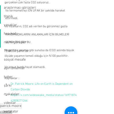
gerçekten çok fazla CO2 salıyoruz.
araştırmacı görüşleri
Ve termometreyi EN UFAK bir şekilde hareket 
titanik
ettirmedi.
yasaklar
Ve insanların, CO2 adı verilen bu görünmez gazla 
hes-kodu
KANDIRILDIKLARINI ANLAMALARI İÇİN BİLMELERİ 
resmi görüşler
GEREK TEK ŞEY BU. 
Negatif bir şeymiş gibi sunulsa da (CO2) aslında büyük 
15 dk.lık şehirler
ölçüde yaşamın temeli olduğu için %100 pozitiftir.
sosyal mesafe
Ve onsuz burda hayat olamazdı.
aşırı önlemler
haber
Kaynaklar : 
Dr. Patrick Moore: Life on Earth is Dependent on 
şarkı
Carbon Dioxide
makaleler
https://x.com/wideawake_media/status/16971874
42808271266
videolar
patrick moore
ventilator
videolar