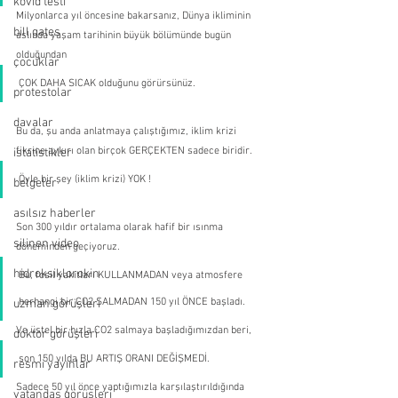
kovid testi
Milyonlarca yıl öncesine bakarsanız, Dünya ikliminin 
bill gates
aslında yaşam tarihinin büyük bölümünde bugün 
olduğundan 
çocuklar
ÇOK DAHA SICAK olduğunu görürsünüz.
protestolar
davalar
Bu da, şu anda anlatmaya çalıştığımız, iklim krizi 
fikrine aykırı olan birçok GERÇEKTEN sadece biridir. 
istatistikler
Öyle bir şey (iklim krizi) YOK ! 
belgeler
asılsız haberler
Son 300 yıldır ortalama olarak hafif bir ısınma 
silinen video
döneminden geçiyoruz.
hidroksiklorokin
Bu, fosil yakıtları KULLANMADAN veya atmosfere 
herhangi bir CO2 SALMADAN 150 yıl ÖNCE başladı. 
uzman görüşleri
Ve üstel bir hızla CO2 salmaya başladığımızdan beri, 
doktor görüşleri
son 150 yılda BU ARTIŞ ORANI DEĞİŞMEDİ.
resmi yayınlar
Sadece 50 yıl önce yaptığımızla karşılaştırıldığında 
vatandaş görüşleri