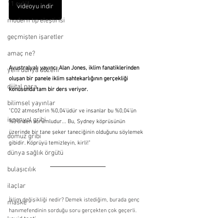
11 eylül
videoyu indir
modern tıp eleştirisi
geçmişten işaretler
amaç ne?
Avustralyalı yayıncı Alan Jones, iklim fanatiklerinden 
yeni dünya düzeni
oluşan bir panele iklim sahtekarlığının gerçekliği 
dijital para
konusunda tam bir ders veriyor. 
bilimsel yayınlar
"CO2 atmosferin %0,04'üdür ve insanlar bu %0,04'ün 
ispanyol gribi
%3'ünden sorumludur... Bu, Sydney köprüsünün 
üzerinde bir tane şeker taneciğinin olduğunu söylemek 
domuz gribi
gibidir. Köprüyü temizleyin, kirli!" 
dünya sağlık örgütü
bulaşıcılık
ilaçlar
İklim değişikliği nedir? Demek istediğim, burada genç 
maske
hanımefendinin sorduğu soru gerçekten çok geçerli. 