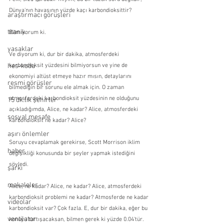
Dünya'nın havasının yüzde kaçı karbondioksittir?
araştırmacı görüşleri
titanik
Bilmiyorum ki.
yasaklar
Ve diyorum ki, dur bir dakika, atmosferdeki 
karbondioksit yüzdesini bilmiyorsun ve yine de 
hes-kodu
ekonomiyi altüst etmeye hazır mısın, detaylarını 
resmi görüşler
bilmediğin bir sorunu ele almak için. O zaman 
atmosferdeki karbondioksit yüzdesinin ne olduğunu 
15 dk.lık şehirler
açıkladığımda, Alice, ne kadar? Alice, atmosferdeki 
sosyal mesafe
karbondioksit ne kadar? Alice?
aşırı önlemler
Soruyu cevaplamak gerekirse, Scott Morrison iklim 
haber
değişikliği konusunda bir şeyler yapmak istediğini 
söyledi.
şarkı
makaleler
Alice, ne kadar? Alice, ne kadar? Alice, atmosferdeki 
karbondioksit problemi ne kadar? Atmosferde ne kadar 
videolar
karbondioksit var? Çok fazla. E, dur bir dakika, eğer bu 
ventilator
konuyu tartışacaksan, bilmen gerek ki yüzde 0.04'tür. 