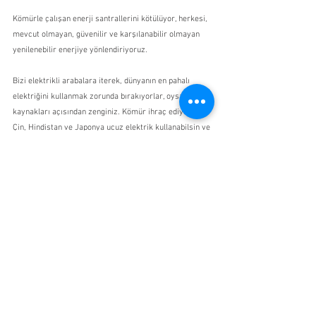
Kömürle çalışan enerji santrallerini kötülüyor, herkesi, 
mevcut olmayan, güvenilir ve karşılanabilir olmayan 
yenilenebilir enerjiye yönlendiriyoruz.
Bizi elektrikli arabalara iterek, dünyanın en pahalı 
elektriğini kullanmak zorunda bırakıyorlar, oysa enerji 
kaynakları açısından zenginiz. Kömür ihraç ediyoruz ki 
Çin, Hindistan ve Japonya ucuz elektrik kullanabilsin ve 
biz burada bu ideolojik safsatayı yutuyor, sanayiyi riske 
atıyor, işleri tehlikeye sokuyor ve ekonomiyi 
gömüyoruz.
Kaynak : 
The Wash Up | Q&A
alan jones
iklim değişikliği
videolar