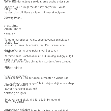
kovid testi
Genç insanlar oldukça zekidir, ama acaba onlara bu 
konuyla ilgili tüm gerçekler söyleniyor mu, ya da 
bill gates
hakları olan bilgilere sahipler mi, merak ediyorum. 
çocuklar
Sorduğumda...
protestolar
Aman Tanrım
davalar
Tamam, neredeyse, Alice, gece boyunca en çok sen 
istatistikler
konuştun. Tania Plibersek'e, İşçi Partisi'nin Genel 
Başkan Yardımcısı ve potansiyel Başbakan 
belgeler
Yardımcısı'na, karbon dioksitin, iklim değişikliğiyle ilgili 
asılsız haberler
büyük bir sorun olup olmadığını sordum. Ve o da evet 
dedi.
silinen video
hidroksiklorokin
Sonra dedim ki, bu durumda, atmosferin yüzde kaçı 
karbondioksitten oluşuyor? İklim değişikliğine ne sebep 
uzman görüşleri
oluyor? Karbondioksit mi?
doktor görüşleri
Evet, karbondioksit kirliliği büyük bir etkendir.
resmi yayınlar
vatandaş görüşleri
Peki, size sorabilir miyim, bu bir tuzak soru değildir, 