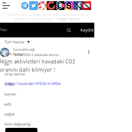
İnsanları kandırmak, kandırılmış olduklarına ikna
etmekten daha kolaydır.
[ Mark Twain ]
Kaydol
Yazı
Tüm Yazılar
CoronaGerçeği
Tüm Yazılar
16 Kas 2024
2 dakikada okunur
İklim aktivistleri havadaki CO2
aşı
oranını dahi bilmiyor !
virüs teorisi
https://youtu.be/nXS3yrmJK0w
kuduz
kanser
aids
sağlık
iklim değişikliği