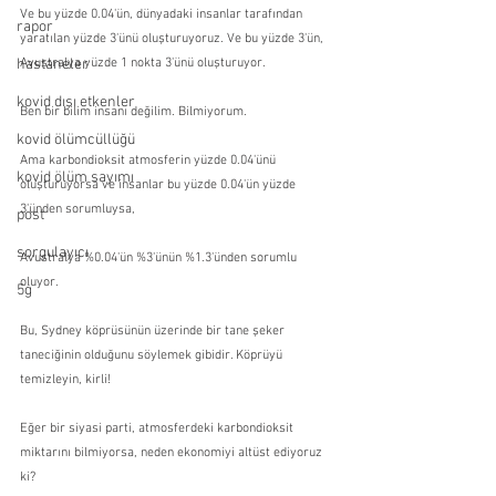
Ve bu yüzde 0.04'ün, dünyadaki insanlar tarafından 
rapor
yaratılan yüzde 3'ünü oluşturuyoruz. Ve bu yüzde 3'ün, 
Avustralya yüzde 1 nokta 3'ünü oluşturuyor.
hastaneler
kovid dışı etkenler
Ben bir bilim insanı değilim. Bilmiyorum.
kovid ölümcüllüğü
Ama karbondioksit atmosferin yüzde 0.04'ünü 
kovid ölüm sayımı
oluşturuyorsa ve insanlar bu yüzde 0.04'ün yüzde 
3'ünden sorumluysa,
post
sorgulayıcı
Avustralya %0.04'ün %3'ünün %1.3'ünden sorumlu 
oluyor.
5g
Bu, Sydney köprüsünün üzerinde bir tane şeker 
taneciğinin olduğunu söylemek gibidir. Köprüyü 
temizleyin, kirli!
Eğer bir siyasi parti, atmosferdeki karbondioksit 
miktarını bilmiyorsa, neden ekonomiyi altüst ediyoruz 
ki?