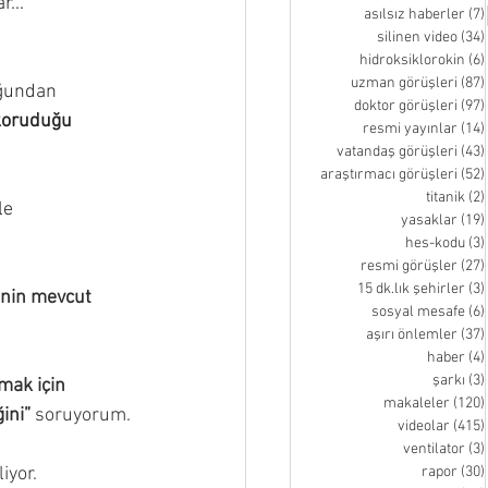
..” 
asılsız haberler
(7)
silinen video
(34)
hidroksiklorokin
(6)
uzman görüşleri
(87)
uğundan 
doktor görüşleri
(97)
 koruduğu 
resmi yayınlar
(14)
vatandaş görüşleri
(43)
araştırmacı görüşleri
(52)
titanik
(2)
le 
yasaklar
(19)
hes-kodu
(3)
resmi görüşler
(27)
15 dk.lık şehirler
(3)
enin mevcut 
sosyal mesafe
(6)
aşırı önlemler
(37)
haber
(4)
şarkı
(3)
mak için 
makaleler
(120)
ini”
 soruyorum.
videolar
(415)
ventilator
(3)
iyor. 
rapor
(30)