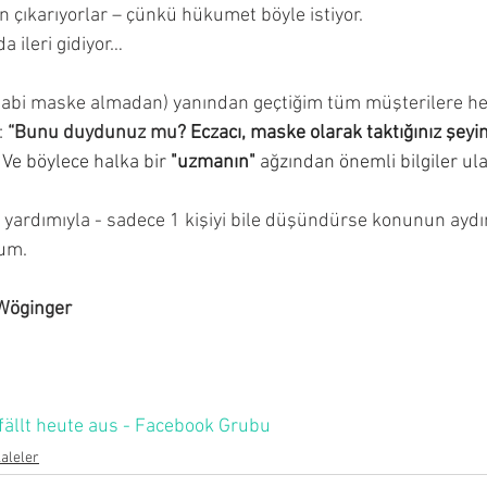
n çıkarıyorlar – çünkü hükumet böyle istiyor.
 ileri gidiyor…
tabi maske almadan) yanından geçtiğim tüm müşterilere he
 
“Bunu duydunuz mu? 
Eczacı, maske olarak taktığınız şeyin 
 Ve böylece halka bir 
"uzmanın"
 ağzından önemli bilgiler ulaş
a yardımıyla - sadece 1 kişiyi bile düşündürse konunun aydı
rum.
-Wöginger
ällt heute aus - Facebook Grubu
aleler