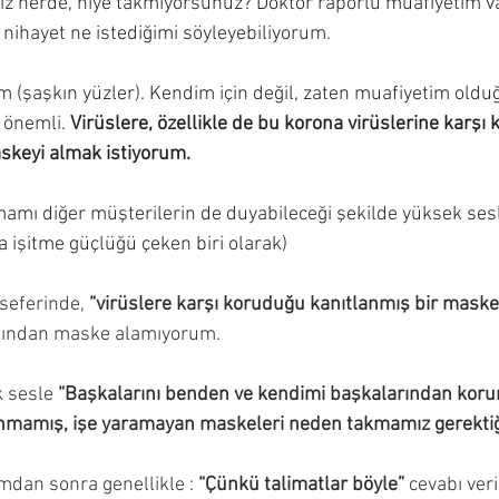
 nerde, niye takmıyorsunuz? Doktor raporlu muafiyetim var.
nihayet ne istediğimi söyleyebiliyorum.
 (şaşkın yüzler). Kendim için değil, zaten muafiyetim old
 önemli. 
Virüslere, özellikle de bu korona virüslerine karşı
skeyi almak istiyorum.
amı diğer müşterilerin de duyabileceği şekilde yüksek ses
 işitme güçlüğü çeken biri olarak)
seferinde, 
“virüslere karşı koruduğu kanıtlanmış bir mask
ığından maske alamıyorum. 
 sesle 
“Başkalarını benden ve kendimi başkalarından koru
nmamış, işe yaramayan maskeleri neden takmamız gerektiğ
mdan sonra genellikle : 
“Çünkü talimatlar böyle”
 cevabı veril