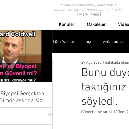
İnsanları kandırmak, kandırılmış
olduklarına ikna etmekten daha kolaydır.
[ Mark Twain ]
Konular
Makaleler
Video
Tüm Yazılar
aşı
virüs teorisi
29 Ağu 2020
1 dakikada oku
modern tıp eleştirisi
geçmişten
Bunu duy
taktığınız
ispanyol gribi
domuz gribi
Biyopsi Gerçekten
söyledi.
çocuklar
protestolar
dav
Güncelleme tarihi:
19 Tem 2