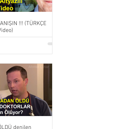
 TANIŞIN !!! (TÜRKÇE
Video)
LDÜ denilen