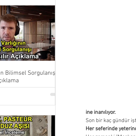
ın Bilimsel Sorgulanışı |
Açıklama
ine inanılıyor.
Son bir kaç gündür iş
Her seferinde yeterinc