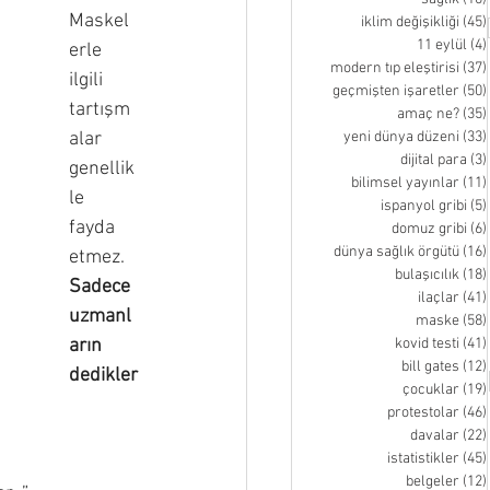
Maskel
iklim değişikliği
(45)
11 eylül
(4)
erle 
modern tıp eleştirisi
(37)
ilgili 
geçmişten işaretler
(50)
tartışm
amaç ne?
(35)
alar 
yeni dünya düzeni
(33)
dijital para
(3)
genellik
bilimsel yayınlar
(11)
le 
ispanyol gribi
(5)
fayda 
domuz gribi
(6)
dünya sağlık örgütü
(16)
etmez. 
bulaşıcılık
(18)
Sadece 
ilaçlar
(41)
uzmanl
maske
(58)
arın 
kovid testi
(41)
bill gates
(12)
dedikler
çocuklar
(19)
protestolar
(46)
davalar
(22)
istatistikler
(45)
belgeler
(12)