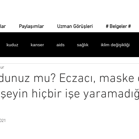
Corona Gerçeği
lar
Paylaşımlar
Uzman Görüşleri
# Belgeler #
kuduz
kanser
aids
sağlık
iklim değişikliği
nur
 işaretler
amaç ne?
yeni dünya düzeni
dijital para
dunuz mu? Eczacı, maske 
 şeyin hiçbir işe yaramadığ
dünya sağlık örgütü
bulaşıcılık
ilaçlar
maske
k
alar
istatistikler
belgeler
asılsız haberler
silinen 
021