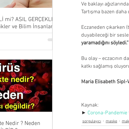
Ve baklayı ağızlarında
Tartışma bazen daha da
Lİ mi? ASIL GERÇEKLER
ikler ve Bilim İnsanları
Eczaneden çıkarken (
...
duyabileceği bir sesle:
yaramadığını söyledi.”
Bu olay – eczacının d
katkı sağlamış oluyo
Maria Elisabeth Sipl
Kaynak:
► 
Corona-Pandemie f
sorgulayıcı
maske
mak
te Nedir ? Neden