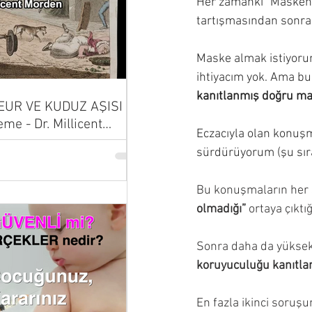
Her zamanki “Maskeniz
tartışmasından sonra 
Maske almak istiyorum
ihtiyacım yok. Ama bu
kanıtlanmış doğru ma
UR VE KUDUZ AŞISI |
eme - Dr. Millicent
Eczacıyla olan konuşm
sürdürüyorum (şu sıra
Bu konuşmaların her 
olmadığı”
 ortaya çıkt
Sonra daha da yüksek
koruyuculuğu kanıtla
En fazla ikinci soruşu