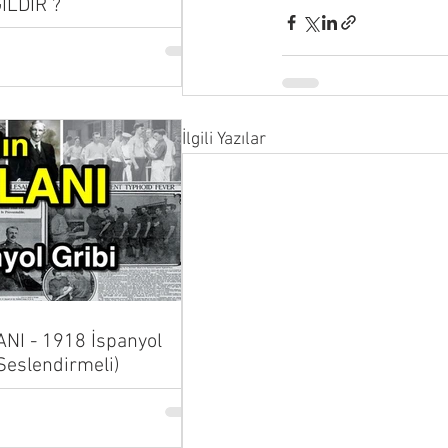
İLDİR ?
İlgili Yazılar
NI - 1918 İspanyol
 Seslendirmeli)