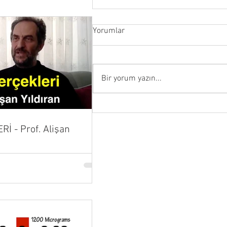
Yorumlar
Bir yorum yazın...
TİTANİK, bir kaza değil, küresel
bir planın ilk hamlesi mi?
İ - Prof. Alişan