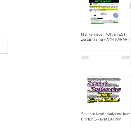
Mahkemeden AJI ve TEST
zorlamasına HAYIR KARARI !
R GÜVEN Dünyası :
lüğünüz Kilitler Altında !
Seyahat Kısıtlamalarına karş
ÖRNEK Şikayet Bildirimi