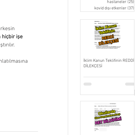
hastaneler
(25)
kovid dışı etkenler
(37)
rkesin 
hiçbir işe 
tırılır.
nlatılmasına 
İklim Kanun Teklifinin REDDİ
DİLEKÇESİ