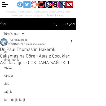
İnsanları kandırmak, kandırılmış olduklarına ikna
etmekten daha kolaydır.
[ Mark Twain ]
Kaydol
Yazı
Tüm Yazılar
CoronaGerçeği
Tüm Yazılar
9 Ara 2024
1 dakikada okunur
Dr. Paul Thomas'ın Hakemli
aşı
Çalışmasına Göre : Aşısız Çocuklar
virüs teorisi
Aşılılara göre ÇOK DAHA SAĞLIKLI
kuduz
kanser
aids
sağlık
iklim değişikliği