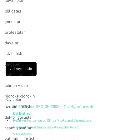
kovid testi
bill gates
çocuklar
protestolar
davalar
istatistikler
belgeler
videoyu indir
asılsız haberler
silinen video
hidroksiklorokin
Kaynaklar :
uzman görüşleri
EPISODE 244: OMG, OMICRON! - The HighWire with 
Del Bigtree
doktor görüşleri
Relative Incidence of Office Visits and Cumulative 
Rates of Billed Diagnoses Along the Axis of 
resmi yayınlar
Vaccination
vatandaş görüşleri