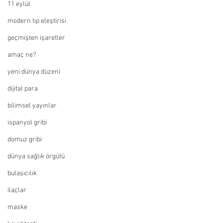
11 eylül
modern tıp eleştirisi
geçmişten işaretler
amaç ne?
yeni dünya düzeni
dijital para
bilimsel yayınlar
ispanyol gribi
domuz gribi
dünya sağlık örgütü
bulaşıcılık
ilaçlar
maske