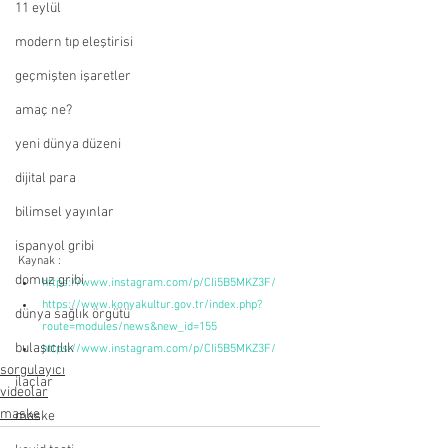
11 eylül
modern tıp eleştirisi
geçmişten işaretler
amaç ne?
yeni dünya düzeni
dijital para
bilimsel yayınlar
ispanyol gribi
Kaynak :
domuz gribi
https://www.instagram.com/p/CIi5B5MKZ3F/
https://www.konyakultur.gov.tr/index.php?
dünya sağlık örgütü
route=modules/news&new_id=155
bulaşıcılık
https://www.instagram.com/p/CIi5B5MKZ3F/
sorgulayıcı
ilaçlar
videolar
maske
maske