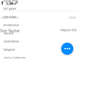
kovid testi
bill gates
çocuklar
protestolar
Hepsini Gör
Son Yazılar
davalar
istatistikler
belgeler
asılsız haberler
silinen video
hidroksiklorokin
uzman görüşleri
doktor görüşleri
resmi yayınlar
vatandaş görüşleri