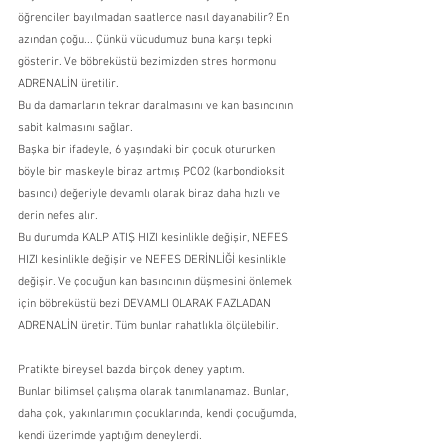
öğrenciler bayılmadan saatlerce nasıl dayanabilir? En 
azından çoğu... Çünkü vücudumuz buna karşı tepki 
gösterir. Ve böbreküstü bezimizden stres hormonu 
ADRENALİN üretilir.
Bu da damarların tekrar daralmasını ve kan basıncının 
sabit kalmasını sağlar.
Başka bir ifadeyle, 6 yaşındaki bir çocuk otururken 
böyle bir maskeyle biraz artmış PCO2 (karbondioksit 
basıncı) değeriyle devamlı olarak biraz daha hızlı ve 
derin nefes alır.
Bu durumda KALP ATIŞ HIZI kesinlikle değişir, NEFES 
HIZI kesinlikle değişir ve NEFES DERİNLİĞİ kesinlikle 
değişir. Ve çocuğun kan basıncının düşmesini önlemek 
için böbreküstü bezi DEVAMLI OLARAK FAZLADAN 
ADRENALİN üretir. Tüm bunlar rahatlıkla ölçülebilir.
Pratikte bireysel bazda birçok deney yaptım.
Bunlar bilimsel çalışma olarak tanımlanamaz. Bunlar, 
daha çok, yakınlarımın çocuklarında, kendi çocuğumda, 
kendi üzerimde yaptığım deneylerdi.