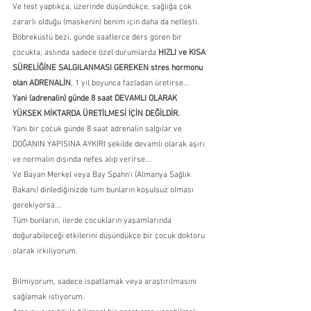
Ve test yaptıkça, üzerinde düşündükçe, sağlığa çok 
zararlı olduğu (maskenin) benim için daha da netleşti.
Böbreküstü bezi, günde saatlerce ders gören bir 
çocukta, aslında sadece özel durumlarda 
HIZLI ve KISA 
SÜRELİĞİNE SALGILANMASI GEREKEN stres hormonu 
olan ADRENALİN
, 1 yıl boyunca fazladan üretirse...
Yani (adrenalin) günde 8 saat DEVAMLI OLARAK 
YÜKSEK MİKTARDA ÜRETİLMESİ İÇİN DEĞİLDİR.
Yani bir çocuk günde 8 saat adrenalin salgılar ve 
DOĞANIN YAPISINA AYKIRI şekilde devamlı olarak aşırı 
ve normalin dışında nefes alıp verirse...
Ve Bayan Merkel veya Bay Spahn'ı (Almanya Sağlık 
Bakanı) dinlediğinizde tüm bunların koşulsuz olması 
gerekiyorsa...
Tüm bunların, ilerde çocukların yaşamlarında 
doğurabileceği etkilerini düşündükçe bir çocuk doktoru 
olarak irkiliyorum.
Bilmiyorum, sadece ispatlamak veya araştırılmasını 
sağlamak istiyorum.