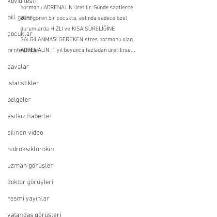
kovid testi
hormonu ADRENALİN üretilir. Günde saatlerce 
bill gates
ders gören bir çocukta, aslında sadece özel 
durumlarda HIZLI ve KISA SÜRELİĞİNE 
çocuklar
SALGILANMASI GEREKEN stres hormonu olan 
protestolar
ADRENALİN, 1 yıl boyunca fazladan üretilirse...
davalar
istatistikler
belgeler
asılsız haberler
silinen video
hidroksiklorokin
uzman görüşleri
doktor görüşleri
resmi yayınlar
vatandaş görüşleri