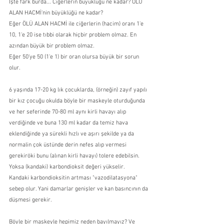
İşte fark burda... Ciğerlerin büyüklüğü ne kadar? ÖLÜ 
ALAN HACMİ'nin büyüklüğü ne kadar?
Eğer ÖLÜ ALAN HACMİ ile ciğerlerin (hacim) oranı 1'e 
10, 1'e 20 ise tıbbi olarak hiçbir problem olmaz. En 
azından büyük bir problem olmaz.
Eğer 50'ye 50 (1'e 1) bir oran olursa büyük bir sorun 
olur.
6 yaşında 17-20 kg lık çocuklarda, (örneğin) zayıf yapılı 
bir kız çocuğu okulda böyle bir maskeyle oturduğunda 
ve her seferinde 70-80 ml aynı kirli havayı alıp 
verdiğinde ve buna 130 ml kadar da temiz hava 
eklendiğinde ya sürekli hızlı ve aşırı şekilde ya da 
normalin çok üstünde derin nefes alıp vermesi 
gerekiröki bunu (alınan kirli havayı) tolere edebilsin. 
Yoksa (kandaki) karbondioksit değeri yükselir.
Kandaki karbondioksitin artması "vazodilatasyona" 
sebep olur. Yani damarlar genişler ve kan basıncının da 
düşmesi gerekir.
Böyle bir maskeyle hepimiz neden bayılmayız? Ve 