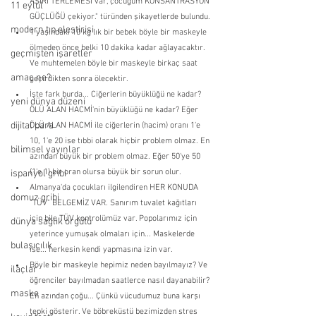
AŞIRI TERLEMESİ var, çocuğum KONSANTRASYON 
11 eylül
GÜÇLÜĞÜ çekiyor." türünden şikayetlerde bulundu.
modern tıp eleştirisi
1 yaşındaki 10 kg lık bir bebek böyle bir maskeyle 
ölmeden önce belki 10 dakika kadar ağlayacaktır. 
geçmişten işaretler
Ve muhtemelen böyle bir maskeyle birkaç saat 
amaç ne?
geçirdikten sonra ölecektir.
İşte fark burda... Ciğerlerin büyüklüğü ne kadar? 
yeni dünya düzeni
ÖLÜ ALAN HACMİ'nin büyüklüğü ne kadar? Eğer 
dijital para
ÖLÜ ALAN HACMİ ile ciğerlerin (hacim) oranı 1'e 
10, 1'e 20 ise tıbbi olarak hiçbir problem olmaz. En 
bilimsel yayınlar
azından büyük bir problem olmaz. Eğer 50'ye 50 
(1'e 1) bir oran olursa büyük bir sorun olur.
ispanyol gribi
Almanya'da çocukları ilgilendiren HER KONUDA 
domuz gribi
"TÜV" BELGEMİZ VAR. Sanırım tuvalet kağıtları 
için bile TÜV kontrolümüz var. Popolarımız için 
dünya sağlık örgütü
yeterince yumuşak olmaları için... Maskelerde 
bulaşıcılık
ise... herkesin kendi yapmasına izin var. 
Böyle bir maskeyle hepimiz neden bayılmayız? Ve 
ilaçlar
öğrenciler bayılmadan saatlerce nasıl dayanabilir? 
maske
En azından çoğu... Çünkü vücudumuz buna karşı 
tepki gösterir. Ve böbreküstü bezimizden stres 