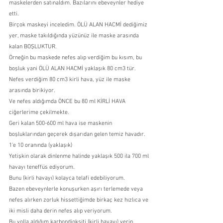
maskelerden satınaldım. Bazılarını ebeveynler hediye 
etti.
Birçok maskeyi inceledim. ÖLÜ ALAN HACMİ dediğimiz 
yer, maske takıldığında yüzünüz ile maske arasında 
kalan BOŞLUKTUR.
Örneğin bu maskede nefes alıp verdiğim bu kısım, bu 
boşluk yani ÖLÜ ALAN HACMİ yaklaşık 80 cm3 tür.
Nefes verdiğim 80 cm3 kirli hava, yüz ile maske 
arasında birikiyor.
Ve nefes aldığımda ÖNCE bu 80 ml KİRLİ HAVA 
ciğerlerime çekilmekte.
Geri kalan 500-600 ml hava ise maskenin 
boşluklarından geçerek dışarıdan gelen temiz havadır.
1'e 10 oranında (yaklaşık)
Yetişkin olarak dinlenme halinde yaklaşık 500 ila 700 ml 
havayı teneffüs ediyorum.
Bunu (kirli havayı) kolayca telafi edebiliyorum.
Bazen ebeveynlerle konuşurken aşırı terlemede veya 
nefes alırken zorluk hissettiğimde birkaç kez hızlıca ve 
iki misli daha derin nefes alıp veriyorum.
Bu yolla aldığım karbondioksiti (kirli havayı) verip 