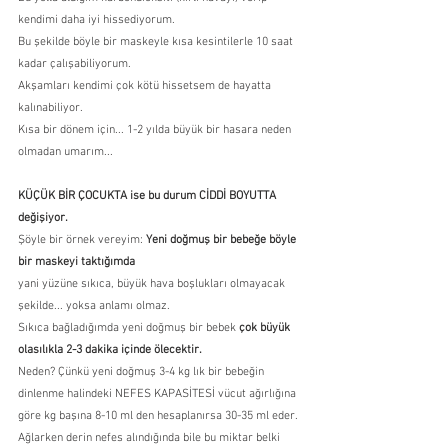
kendimi daha iyi hissediyorum.
Bu şekilde böyle bir maskeyle kısa kesintilerle 10 saat 
kadar çalışabiliyorum.
Akşamları kendimi çok kötü hissetsem de hayatta 
kalınabiliyor.
Kısa bir dönem için... 1-2 yılda büyük bir hasara neden 
olmadan umarım...
KÜÇÜK BİR ÇOCUKTA ise bu durum CİDDİ BOYUTTA 
değişiyor.
Şöyle bir örnek vereyim: 
Yeni doğmuş bir bebeğe böyle 
bir maskeyi taktığımda
yani yüzüne sıkıca, büyük hava boşlukları olmayacak 
şekilde... yoksa anlamı olmaz.
Sıkıca bağladığımda yeni doğmuş bir bebek 
çok büyük 
olasılıkla 2-3 dakika içinde ölecektir.
Neden? Çünkü yeni doğmuş 3-4 kg lık bir bebeğin 
dinlenme halindeki NEFES KAPASİTESİ vücut ağırlığına 
göre kg başına 8-10 ml den hesaplanırsa 30-35 ml eder.
Ağlarken derin nefes alındığında bile bu miktar belki 