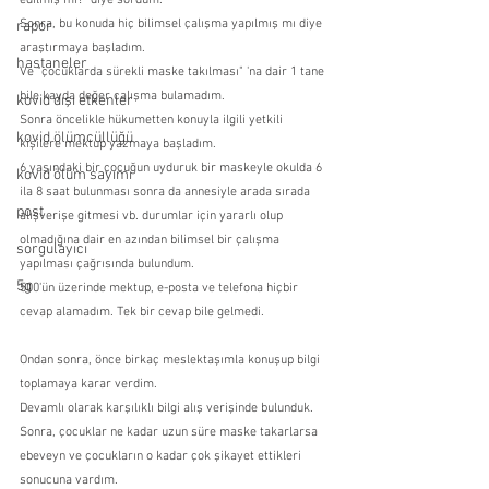
edilmiş mi?" diye sordum.
Sonra, bu konuda hiç bilimsel çalışma yapılmış mı diye 
rapor
araştırmaya başladım.
hastaneler
Ve "çocuklarda sürekli maske takılması" 'na dair 1 tane 
bile kayda değer çalışma bulamadım.
kovid dışı etkenler
Sonra öncelikle hükumetten konuyla ilgili yetkili 
kovid ölümcüllüğü
kişilere mektup yazmaya başladım.
6 yaşındaki bir çocuğun uyduruk bir maskeyle okulda 6 
kovid ölüm sayımı
ila 8 saat bulunması sonra da annesiyle arada sırada 
post
alışverişe gitmesi vb. durumlar için yararlı olup 
olmadığına dair en azından bilimsel bir çalışma 
sorgulayıcı
yapılması çağrısında bulundum.
5g
500'ün üzerinde mektup, e-posta ve telefona hiçbir 
cevap alamadım. Tek bir cevap bile gelmedi.
Ondan sonra, önce birkaç meslektaşımla konuşup bilgi 
toplamaya karar verdim.
Devamlı olarak karşılıklı bilgi alış verişinde bulunduk.
Sonra, çocuklar ne kadar uzun süre maske takarlarsa 
ebeveyn ve çocukların o kadar çok şikayet ettikleri 
sonucuna vardım.