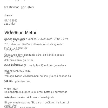
araştırmacı görüşleri
titanik
09.10.2020
yasaklar
hes-kodu
Videonun Metni
Benim adım Eugen Janzen, ÇOCUK DOKTORUYUM ve 
resmi görüşler
2015 'den beri Bad Salzuflen'de kendi kliniğimde 
15 dk.lık şehirler
çalışıyorum.
Öncesinde 10 yıldan fazla süre, bir klinikte çocuk 
sosyal mesafe
doktoru olarak çalıştım.
aşırı önlemler
En çok etkilendiğim ve ilgilendiğim konu çocuklara 
maske takılması oldu.
haber
Yaklaşık Nisan 2020'den beri bu konuyla çok hassas bir 
şarkı
şekilde ilgileniyorum.
makaleler
Başlangıçta hükumet, okullarda, hatta ilk öğretimde 
videolar
saatlerce maske takılmasını önerdiğinde
Birçok meslektaşıma "Bu zararlı değil mi, hiç kontrol 
ventilator