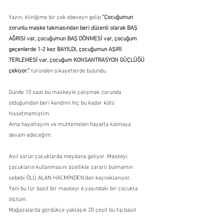
Yazın, kliniğime bir çok ebeveyn gelip 
"Çocuğumun 
zorunlu maske takmasından beri düzenli olarak BAŞ 
AĞRISI var, çocuğumun BAŞ DÖNMESİ var, çocuğum 
geçenlerde 1-2 kez BAYILDI, çocuğumun AŞIRI 
TERLEMESİ var, çocuğum KONSANTRASYON GÜÇLÜĞÜ 
çekiyor."
 türünden şikayetlerde bulundu.
Günde 10 saat bu maskeyle çalışmak zorunda 
olduğumdan beri kendimi hiç bu kadar kötü 
hissetmemiştim.
Ama hayattayım ve muhtemelen hayatta kalmaya 
devam edeceğim.
Asıl sorun çocuklarda meydana geliyor. Maskeyi 
çocukların kullanmasını özellikle zararlı bulmamın 
sebebi ÖLÜ ALAN HACMİNDEN'dan kaynaklanıyor.
Yani bu tür basit bir maskeyi 6 yaşındaki bir çocukta 
ölçtüm.
Mağazalarda gördükçe yaklaşık 20 çeşit bu tip basit 