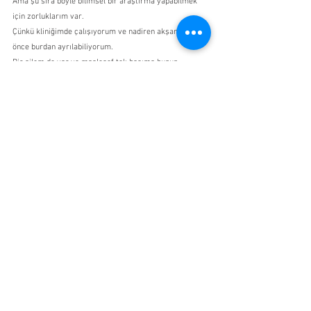
Ama şu sıra böyle bilimsel bir araştırma yapabilmek 
için zorluklarım var.
Çünkü kliniğimde çalışıyorum ve nadiren akşam 8'den 
önce burdan ayrılabiliyorum.
Bir ailem de var ve maalesef tek başıma bunun 
üstesinden gelemem.
Yine de bu video ile çocuklara bu tür maskelerle 
saatlerce eziyet etmenin KESİNLİKLE ÇOK SAĞLIKSIZ 
OLDUĞUNUN önemini detaylarıyla anlatmak istedim.
Almanya'da çocukları ilgilendiren HER KONUDA "TÜV" 
BELGEMİZ VAR.
Bir çocuk, eline bir oyuncağı alıp oynamadan önce TÜV 
tarafından kontrol edilmeli.
Sanırım tuvalet kağıtları için bile TÜV kontrolümüz var. 
Popolarımız için yeterince yumuşak olmaları için...
Almanya'da üretilen ve ele alınan her şeyin bir TÜV 
belgesi bulunuyor.
Kontroller, bilimsel çalışmalar vs.
Maskelerde ise... herkesin kendi yapmasına izin var. 
Çeşitli kumaşlardan tek katlı, iki katlı, üç katlı...