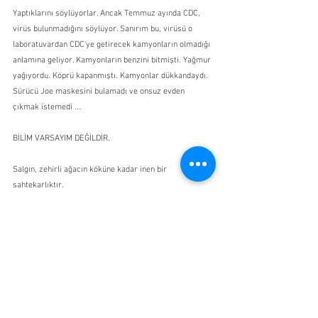
Yaptıklarını söylüyorlar. Ancak Temmuz ayında CDC, 
virüs bulunmadığını söylüyor. Sanırım bu, virüsü o 
laboratuvardan CDC'ye getirecek kamyonların olmadığı 
anlamına geliyor. Kamyonların benzini bitmişti. Yağmur 
yağıyordu. Köprü kapanmıştı. Kamyonlar dükkandaydı. 
Sürücü Joe maskesini bulamadı ve onsuz evden 
çıkmak istemedi ... 
BİLİM VARSAYIM DEĞİLDİR. 
Salgın, zehirli ağacın köküne kadar inen bir 
sahtekarlıktır. 
Asıl soru şudur: Doktorlar, COVID-19 dedikleri şeye 
sahip olduklarına inandıkları hastaları tedavi 
ediyorlarsa acaba 
ASLINDA NEYİ
 tedavi ediyorlar?
KAYNAKLAR :
CDC 2019-Novel Coronavirus (2019-nCoV) Real-