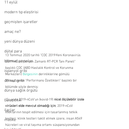
11 eylül
modern tıp eleştirisi
geçmişten işaretler
amaç ne?
yeni dünya düzeni
dijital para
13 Temmuz 2020 tarihli “CDC 2019-Yeni Koronavirüs 
bilimsel yayınlar
(2019-nCoV) Gerçek Zamanlı RT-PCR Tanı Paneli“ 
başlıklı CDC (ABD Hastalık Kontrol ve Korunma 
ispanyol gribi
Merkezleri) 
Belgesinin
 derinliklerine gömülü 
domuz gribi
39.sayfasının "Performans Özellikleri" başlıklı bir 
bölümde şöyle denmiş:
dünya sağlık örgütü
“Şu anda 2019-nCoV'un (kovid-19) 
nicel ölçülebilir izole 
bulaşıcılık
virüsleri elde mevcut olmadığı için
, 2019-nCoV 
ilaçlar
RNA'larının tespit edilmesi için tasarlanmış tetkik 
testleri; klinik testleri taklit etmek üzere, insan A549 
maske
hücreleri ve viral taşıma ortamı süspansiyonundan 