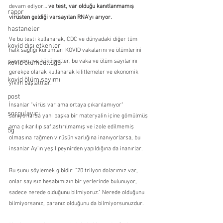
devam ediyor… 
ve test, var olduğu kanıtlanmamış 
rapor
virüsten geldiği varsayılan RNA'yı arıyor.
hastaneler
Ve bu testi kullanarak, CDC ve dünyadaki diğer tüm 
kovid dışı etkenler
halk sağlığı kurumları KOVID vakalarını ve ölümlerini 
sayıyor… ve hükümetler, bu vaka ve ölüm sayılarını 
kovid ölümcüllüğü
gerekçe olarak kullanarak kilitlemeler ve ekonomik 
kovid ölüm sayımı
yıkım başlattılar. 
post
İnsanlar "virüs var ama ortaya çıkarılamıyor" 
sorgulayıcı
sanıyorlarsa yani başka bir materyalin içine gömülmüş 
ama çıkarılıp saflaştırılmamış ve izole edilmemiş 
5g
olmasına rağmen virüsün varlığına inanıyorlarsa, bu 
insanlar Ay’ın yeşil peynirden yapıldığına da inanırlar.
Bu şunu söylemek gibidir: "20 trilyon dolarımız var, 
onlar sayısız hesabımızın bir yerlerinde bulunuyor, 
sadece nerede olduğunu bilmiyoruz." Nerede olduğunu 
bilmiyorsanız, paranız olduğunu da bilmiyorsunuzdur. 