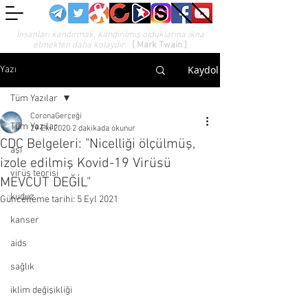
İnsanları kandırmak, kandırılmış olduklarına ikna
etmekten daha kolaydır.
[ Mark Twain ]
Kaydol
Yazı
Tüm Yazılar
CoronaGerçeği
Tüm Yazılar
29 Eki 2020
2 dakikada okunur
CDC Belgeleri: "Nicelliği ölçülmüş,
aşı
izole edilmiş Kovid-19 Virüsü
virüs teorisi
MEVCUT DEĞİL"
kuduz
Güncelleme tarihi:
5 Eyl 2021
kanser
aids
sağlık
iklim değişikliği