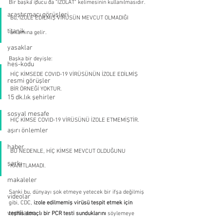
Bir başka ipucu da "İZOLAT" kelimesinin kullanılmasıdır. 
araştırmacı görüşleri
Bu, İZOLE EDİLMİŞ VİRÜSÜN MEVCUT OLMADIĞI 
titanik
anlamına gelir. 
yasaklar
Başka bir deyişle: 
hes-kodu
HİÇ KİMSEDE COVID-19 VİRÜSÜNÜN İZOLE EDİLMİŞ 
resmi görüşler
BİR ÖRNEĞİ YOKTUR. 
15 dk.lık şehirler
sosyal mesafe
HİÇ KİMSE COVID-19 VİRÜSÜNÜ İZOLE ETMEMİŞTİR. 
aşırı önlemler
haber
BU NEDENLE, HİÇ KİMSE MEVCUT OLDUĞUNU 
şarkı
KANITLAMADI. 
makaleler
Sanki bu, dünyayı şok etmeye yetecek bir ifşa değilmiş 
videolar
gibi, CDC, 
izole edilmemiş virüsü tespit etmek için 
ventilator
teşhis amaçlı bir PCR testi sunduklarını
 söylemeye 