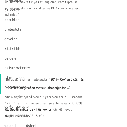
kovid testi
oluşan bir seyrelticiye katılmış olan, cam tüpte (in 
vitro) kopyalanmış, karakterize RNA stoklarıyla test 
bill gates
edilmişti.”
çocuklar
protestolar
davalar
istatistikler
belgeler
asılsız haberler
silinen video
Buradaki anahtar ifade şudur: 
"2019-nCoV'un ölçülmüş 
hidroksiklorokin
virüs izolatı şu anda mevcut olmadığından ..."
uzman görüşleri
Var olan her nesne niceldir, yani ölçülebilir. Bu ifadede 
"NİCEL" teriminin kullanılması şu anlama gelir: 
CDC'de 
doktor görüşleri
ölçülebilir miktarda virüs yoktur
, çünkü mevcut 
resmi yayınlar
değildir. CDC'DE VİRÜS YOK.
vatandaş görüşleri