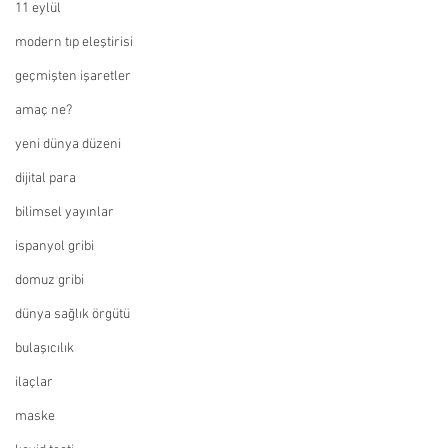
11 eylül
modern tıp eleştirisi
geçmişten işaretler
amaç ne?
yeni dünya düzeni
dijital para
bilimsel yayınlar
ispanyol gribi
domuz gribi
dünya sağlık örgütü
bulaşıcılık
ilaçlar
maske