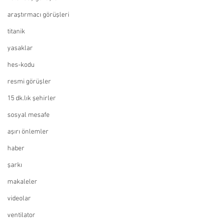
araştırmacı görüşleri
titanik
yasaklar
hes-kodu
resmi görüşler
15 dk.lık şehirler
sosyal mesafe
aşırı önlemler
haber
şarkı
makaleler
videolar
ventilator