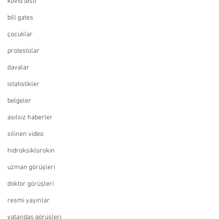
kovid testi
bill gates
çocuklar
protestolar
davalar
istatistikler
belgeler
asılsız haberler
silinen video
hidroksiklorokin
uzman görüşleri
doktor görüşleri
resmi yayınlar
vatandaş görüşleri