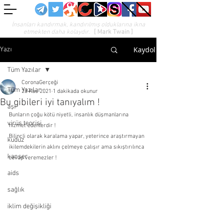
İnsanları kandırmak, kandırılmış olduklarına ikna
etmekten daha kolaydır.
[ Mark Twain ]
Kaydol
Yazı
Tüm Yazılar
CoronaGerçeği
Tüm Yazılar
23 Kas 2021
1 dakikada okunur
Bu gibileri iyi tanıyalım !
aşı
Bunların çoğu kötü niyetli, insanlık düşmanlarına 
virüs teorisi
hizmet edenlerdir !
Bilinçli olarak karalama yapar, yeterince araştırmayan 
kuduz
ikilemdekilerin aklını çelmeye çalışır ama sıkıştırılınca 
kanser
cevap veremezler !
aids
sağlık
iklim değişikliği