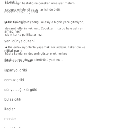
11 eylül
Birinin ağır hastalığına gereken ameliyat malum 
sebeple ertelendi ve acılar içinde öldü..
modern tıp eleştirisi
geçmişten işaretler
● Bir tanıdığımın çocuğu ailesiyle hiçbir yere gitmiyor, 
devamlı ellerini yıkıyor.. Çocuklarımızı bu hale getiren 
amaç ne?
sizin korku politikalarınız..
yeni dünya düzeni
● Biz enfeksiyonlarla yaşamak zorundayız, fakat ölü ve 
dijital para
hasta sayılarını devamlı göstererek herkesi 
korkuttunuz, duygu sömürüsü yaptınız...
bilimsel yayınlar
ispanyol gribi
domuz gribi
dünya sağlık örgütü
bulaşıcılık
ilaçlar
maske