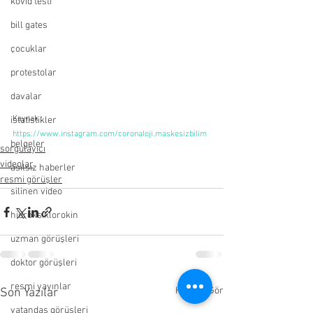
kovid testi
bill gates
çocuklar
protestolar
davalar
Kaynak :
istatistikler
https://www.instagram.com/coronaloji.maskesizbilim
belgeler
sorgulayıcı
videolar
asılsız haberler
resmi görüşler
silinen video
hidroksiklorokin
uzman görüşleri
doktor görüşleri
resmi yayınlar
Hepsini Gör
Son Yazılar
vatandaş görüşleri