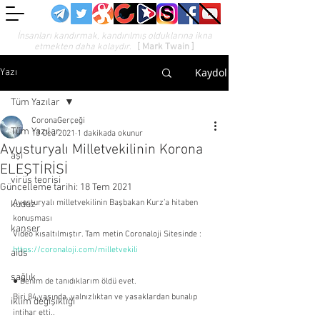
İnsanları kandırmak, kandırılmış olduklarına ikna
etmekten daha kolaydır.
[ Mark Twain ]
Kaydol
Yazı
Tüm Yazılar
CoronaGerçeği
Tüm Yazılar
13 Oca 2021
1 dakikada okunur
Avusturyalı Milletvekilinin Korona
aşı
ELEŞTİRİSİ
virüs teorisi
Güncelleme tarihi:
18 Tem 2021
Avusturyalı milletvekilinin Başbakan Kurz’a hitaben 
kuduz
konuşması
kanser
Video kısaltılmıştır. Tam metin Coronaloji Sitesinde : 
https://coronaloji.com/milletvekili
aids
sağlık
● Benim de tanıdıklarım öldü evet.
Biri 84 yaşında, yalnızlıktan ve yasaklardan bunalıp 
iklim değişikliği
intihar etti..