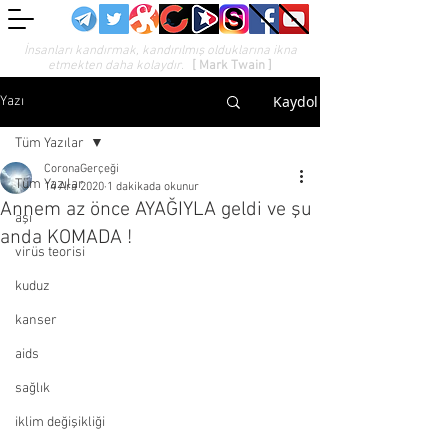
İnsanları kandırmak, kandırılmış olduklarına ikna
etmekten daha kolaydır.
[ Mark Twain ]
Kaydol
Yazı
Tüm Yazılar
CoronaGerçeği
Tüm Yazılar
14 Ara 2020
1 dakikada okunur
Annem az önce AYAĞIYLA geldi ve şu
aşı
anda KOMADA !
virüs teorisi
kuduz
kanser
aids
sağlık
iklim değişikliği