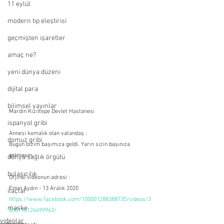
11 eylül
modern tıp eleştirisi
geçmişten işaretler
amaç ne?
yeni dünya düzeni
dijital para
bilimsel yayınlar
Mardin Kızıltepe Devlet Hastanesi
ispanyol gribi
Annesi komalık olan vatandaş :
domuz gribi
Bugün bizim başımıza geldi. Yarın sizin başınıza 
gelmesin.
dünya sağlık örgütü
bulaşıcılık
Orjinal videonun adresi :
Emin Aydın - 13 Aralık 2020
ilaçlar
https://www.facebook.com/100001288388735/videos/3
maske
800196126699963/
videolar