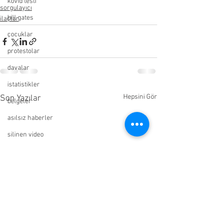
kovid testi
sorgulayıcı
bill gates
ilaçlar
çocuklar
protestolar
davalar
istatistikler
Hepsini Gör
Son Yazılar
belgeler
asılsız haberler
silinen video
hidroksiklorokin
uzman görüşleri
doktor görüşleri
resmi yayınlar
vatandaş görüşleri