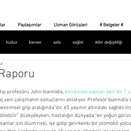
Corona Gerçeği
lar
Paylaşımlar
Uzman Görüşleri
# Belgeler #
kuduz
kanser
aids
sağlık
iklim değişikliği
ur
 işaretler
amaç ne?
yeni dünya düzeni
dijital para
 Raporu
dünya sağlık örgütü
bulaşıcılık
ilaçlar
maske
k
tıp profesörü John Ioannidis, 
kendisiyle yapılan yeni bir 1 s
kaç yeni çalışmanın sonuçlarını anlatıyor. Profesör Ioannidis’
vsimsel grip aralığında”dır. 65 yaşının altındaki 
sağlıklı
 in
alar
istatistikler
belgeler
asılsız haberler
silinen 
edilebilir” düzeydeyken, hastalığın dünyada “en yoğun görül
nsanlar için ölüm riski, işe gidip gelirkenki bir otomobil yol