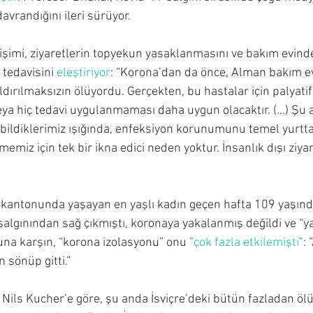
vrandığını ileri sürüyor.
işimi, ziyaretlerin topyekun yasaklanmasını ve bakım evindek
 tedavisini 
eleştiriyor
: “Korona’dan da önce, Alman bakım e
ırılmaksızın ölüyordu. Gerçekten, bu hastalar için palyatif (y
ya hiç tedavi uygulanmaması daha uygun olacaktır. (...) Şu 
ün bildiklerimiz ışığında, enfeksiyon korunumunu temel yurtt
miz için tek bir ikna edici neden yoktur. İnsanlık dışı ziyar
en kantonunda yaşayan en yaşlı kadın geçen hafta 109 yaşınd
salgınından sağ çıkmıştı, koronaya yakalanmış değildi ve “y
una karşın, “korona izolasyonu” onu 
"
çok fazla etkilemişti
"
: 
 sönüp gitti.”
r. Nils Kucher’e göre, şu anda İsviçre’deki bütün fazladan öl