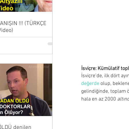
 TANIŞIN !!! (TÜRKÇE
Video)
İsviçre: Kümülatif to
İsviçre’de, ilk dört ay
değerde
 olup, beklen
gelindiğinde, toplam ö
hala en az 2000 
altın
LDÜ denilen