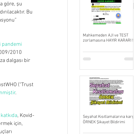
 göre, şu 
rılacaktır. Bu 
asyonu” 
Mahkemeden AJI ve TEST
zorlamasına HAYIR KARARI !
di pandemi 
 2009/2010 
za dalgası bir 
ustWHO (“Trust 
nmiştir
.
 katkıda
, Kovid-
Seyahat Kısıtlamalarına karş
ÖRNEK Şikayet Bildirimi
rmek için, 
çları 