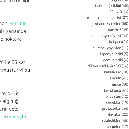
ölüm riski ise 
iklim değişikliği
(45)
11 eylül
(4)
modern tıp eleştirisi
(37)
han, 
yeni bir 
geçmişten işaretler
(50)
amaç ne?
(35)
ği uyarısında 
yeni dünya düzeni
(33)
pe noktaya 
dijital para
(3)
bilimsel yayınlar
(11)
ispanyol gribi
(5)
domuz gribi
(6)
8 ile 55 kat 
dünya sağlık örgütü
(16)
unmuştur ki bu 
bulaşıcılık
(18)
ilaçlar
(41)
maske
(58)
kovid testi
(41)
Kovid-19 
bill gates
(12)
 algınlığı 
çocuklar
(19)
erin üçte 
protestolar
(46)
davalar
(22)
östermemiştir
.
istatistikler
(45)
belgeler
(12)