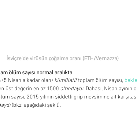
İsviçre’de virüsün çoğalma oranı (ETH/Vernazza)
plam ölüm sayısı normal aralıkta
ın (5 Nisan’a kadar olan) 
kümülatif
 toplam ölüm sayısı, 
bekl
en üst değerin en az 1500 
altındaydı. 
Dahası, Nisan ayının o
lüm sayısı, 2015 yılının şiddetli grip mevsimine ait karşıla
daydı
 (bkz. aşağıdaki şekil).