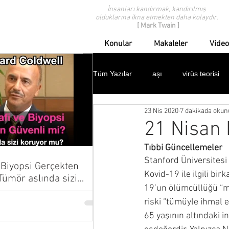
İnsanları kandırmak, kandırılmış
olduklarına ikna etmekten daha kolaydır.
[ Mark Twain ]
Konular
Makaleler
Video
Tüm Yazılar
aşı
virüs teorisi
23 Nis 2020
7 dakikada okun
modern tıp eleştirisi
geçmişten
21 Nisan
Tıbbi Güncellemeler
ispanyol gribi
domuz gribi
Stanford Üniversitesi 
Biyopsi Gerçekten
Kovid-19 ile ilgili bir
19’un ölümcüllüğü “me
çocuklar
protestolar
dav
riski “tümüyle ihmal 
65 yaşının altındaki i