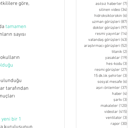
etkililere göre, 
asılsız haberler
(7)
silinen video
(34)
hidroksiklorokin
(6)
uzman görüşleri
(87)
da 
tamamen 
doktor görüşleri
(97)
ların sayısı 
resmi yayınlar
(14)
vatandaş görüşleri
(43)
araştırmacı görüşleri
(52)
titanik
(2)
okulların 
yasaklar
(19)
hes-kodu
(3)
 olduğu
resmi görüşler
(27)
15 dk.lık şehirler
(3)
 bulunduğu 
sosyal mesafe
(6)
lar tarafından 
aşırı önlemler
(37)
haber
(4)
nuçları 
şarkı
(3)
makaleler
(120)
videolar
(415)
ventilator
(3)
 
yeni bir 1 
rapor
(30)
dya kuruluşunun 