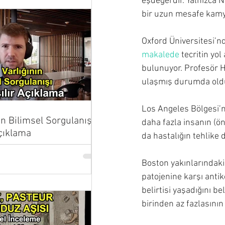
eşdeğerdir. Yalnızca N
bir uzun mesafe kam
Oxford Üniversitesi’n
makalede
 tecritin yo
bulunuyor. Profesör H
ulaşmış durumda oldu
Los Angeles Bölgesi’n
ın Bilimsel Sorgulanışı |
daha fazla insanın (ö
Açıklama
da hastalığın tehlike
Boston yakınlarındaki
patojenine karşı antiko
belirtisi yaşadığını b
birinden az fazlasının 