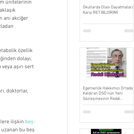
ım ünitelerinin 
Okullarda Olası Dayatmalara
aklaşık 
Karşı RET BİLDİRİMİ
n ani akciğer 
zladan 
tabolik özellik 
ğinden dolayı, 
ı veya aşırı sert 
Egemenlik Hakkımızı Ortada
ı, doktorlar, 
Kaldıran DSÖ'nün Yeni
Sözleşmesinin Reddi
Dilekçesi
ere ilişkin 
beş-
) uzanan bu beş 