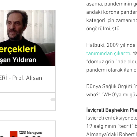
aşama, pandeminin gö
andaki korona pandemi
kategori için zamanın
öngörülmüştü.
Halbuki, 2009 yılında
tanımından çıkarttı
. Y
“domuz gribi”nde olduğ
pandemi olarak ilan ed
İ - Prof. Alişan
Dünya Sağlık Örgütü’
who?” “WHO’ya mı güve
İsviçreli Başhekim Pie
İsviçreli enfeksiyonol
19 salgınının “tecrit”
Almanya’daki Robert K