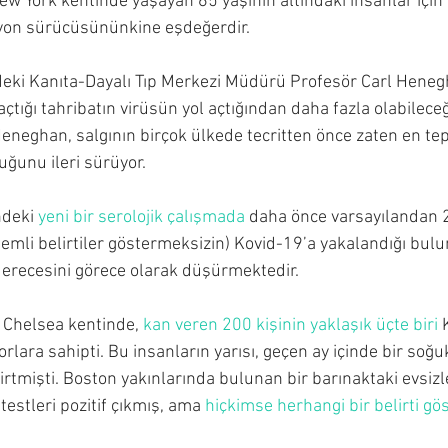
ew York kentinde yaşayan 65 yaşının altındaki insanlar için 
yon sürücüsününkine eşdeğerdir.
deki Kanıta-Dayalı Tıp Merkezi Müdürü Profesör Carl Heneg
l açtığı tahribatın virüsün yol açtığından daha fazla olabilece
eneghan, salgının birçok ülkede tecritten önce zaten en te
ğunu ileri sürüyor.
deki 
yeni bir serolojik çalışmada
 daha önce varsayılandan 2
nemli belirtiler göstermeksizin) Kovid-19’a yakalandığı bul
 derecesini görece olarak düşürmektedir.
 Chelsea kentinde, 
kan veren 200 kişinin yaklaşık üçte biri
 
rlara sahipti. Bu insanların yarısı, geçen ay içinde bir soğuk
elirtmişti. Boston yakınlarında bulunan bir barınaktaki evsizl
testleri pozitif çıkmış, ama 
hiçkimse herhangi bir belirti g