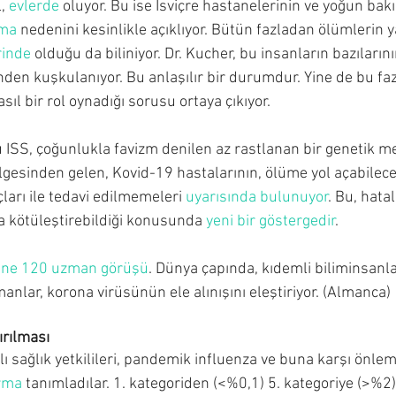
, 
evlerde
 oluyor. Bu ise İsviçre hastanelerinin ve yoğun bak
lma
 nedenini kesinlikle açıklıyor. Bütün fazladan ölümlerin y
rinde
 olduğu da biliniyor. Dr. Kucher, bu insanların bazılarını
en kuşkulanıyor. Bu anlaşılır bir durumdur. Yine de bu fa
sıl bir rol oynadığı sorusu ortaya çıkıyor.
 ISS, çoğunlukla favizm denilen az rastlanan bir genetik me
lgesinden gelen, Kovid-19 hastalarının, ölüme yol açabilece
çları ile tedavi edilmemeleri 
uyarısında bulunuyor
. Bu, hatal
ha kötüleştirebildiği konusunda 
yeni bir göstergedir
.
ine 120 uzman görüşü
. Dünya çapında, kıdemli biliminsanlar
anlar, korona virüsünün ele alınışını eleştiriyor. (Almanca)
ırılması
ı sağlık yetkilileri, pandemik influenza ve buna karşı önleml
ırma
 tanımladılar. 1. kategoriden (<%0,1) 5. kategoriye (>%2