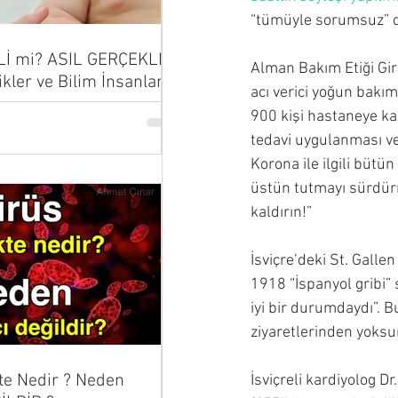
“tümüyle sorumsuz” da
Lİ mi? ASIL GERÇEKLER
Alman Bakım Etiği Gir
ikler ve Bilim İnsanları
acı verici yoğun bakım
...
900 kişi hastaneye kald
tedavi uygulanması ve
Korona ile ilgili büt
üstün tutmayı sürdürme
kaldırın!”
İsviçre’deki St. Gall
1918 “İspanyol gribi” 
iyi bir durumdaydı”. B
ziyaretlerinden yoksun
te Nedir ? Neden
İsviçreli kardiyolog D