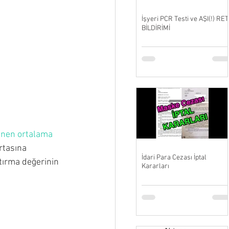
İşyeri PCR Testi ve AŞI(!) RET
BİLDİRİMİ
enen ortalama 
rtasına 
İdari Para Cezası İptal
ştırma değerinin 
Kararları