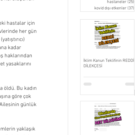
hastaneler
(25)
kovid dışı etkenler
(37)
i hastalar için 
vlerinde her gün 
atıştırıcı) 
ana kadar 
aş haklarından 
İklim Kanun Teklifinin REDDİ
et yasaklarını 
DİLEKÇESİ
a öldü. Bu kadın 
aşına göre çok 
“Ailesinin günlük 
ümlerin yaklaşık 