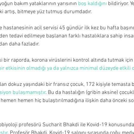
yoğun bakım yataklarının yarısının 
boş kaldığını
 bildiriyor. Y
i artış, bitmeye yüz tutmuş durumdadır.
 hastanesinin acil servisi 45 gündür ilk kez bu hafta başın
iden tedavi edilmeye başlanan farklı hastalıklara sahip insan
dan daha fazladır.
i bir raporda, korona virüslerini kontrol altında tutmak için 
bir etkisinin olmadığı ya da yalnızca minimal düzeyde etkili
an dokuz yaşındaki bir fransız çocuk, 172 kişiyle temasta
ksiyon bulaşmamıştır
. Bu da hastalığın (gribin aksine) çocuk
a hemen hemen hiç bulaştırılmadığına ilişkin daha önceki so
biyoloji profesörü Sucharit Bhakdi ile Kovid-19 konusunda
ştır
. Profesör Bhakdi, Kovid-19 salgını sırasında çoğu me