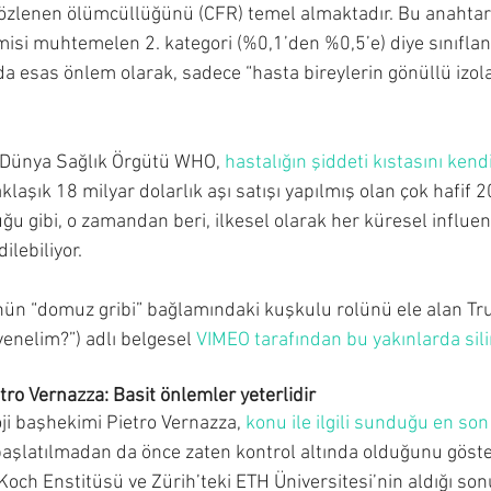
zlenen ölümcüllüğünü (CFR) temel almaktadır. Bu anahtara
si muhtemelen 2. kategori (%0,1’den %0,5’e) diye sınıflandı
da esas önlem olarak, sadece “hasta bireylerin gönüllü izol
 Dünya Sağlık Örgütü WHO, 
hastalığın şiddeti kıstasını ken
aklaşık 18 milyar dolarlık aşı satışı yapılmış olan çok hafif
u gibi, o zamandan beri, ilkesel olarak her küresel influen
ilebiliyor.
nün “domuz gribi” bağlamındaki kuşkulu rolünü ele alan Tr
nelim?”) adlı belgesel 
VIMEO tarafından bu yakınlarda sili
tro Vernazza: Basit önlemler yeterlidir
oji başhekimi Pietro Vernazza, 
konu ile ilgili sunduğu en son
 başlatılmadan da önce zaten kontrol altında olduğunu göste
och Enstitüsü ve Zürih’teki ETH Üniversitesi’nin aldığı sonu