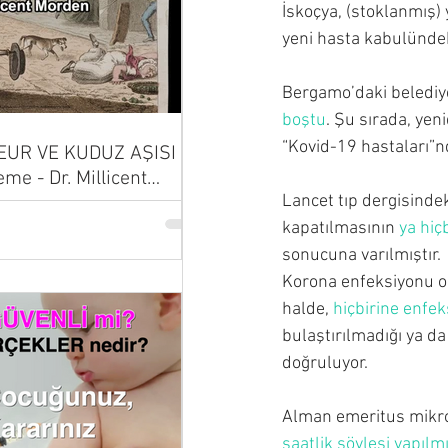
İskoçya, (stoklanmış) 
yeni hasta kabulündek
Bergamo’daki belediye
boştu
. Şu sırada, yen
“Kovid-19 hastaları”n
UR VE KUDUZ AŞISI |
eme - Dr. Millicent
Lancet tıp dergisindek
kapatılmasının 
ya hiç
sonucuna varılmıştır.
Korona enfeksiyonu ol
halde, 
hiçbirine enfe
bulaştırılmadığı ya d
doğruluyor.
Alman emeritus mikro
saatlik söyleşi yapılmı