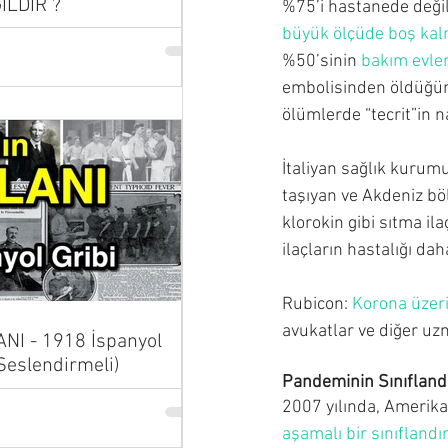
İLDİR ?
%75’i hastanede değil
büyük ölçüde boş ka
%50’sinin 
bakım evle
embolisinden öldüğünd
ölümlerde “tecrit”in na
İtaliyan sağlık kurumu
taşıyan ve Akdeniz bö
klorokin gibi sıtma ila
ilaçların hastalığı da
Rubicon: 
Korona üzer
avukatlar ve diğer uzm
NI - 1918 İspanyol
 Seslendirmeli)
Pandeminin Sınıfland
2007 yılında, Amerikal
aşamalı bir sınıfland