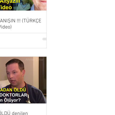
 TANIŞIN !!! (TÜRKÇE
Video)
LDÜ denilen