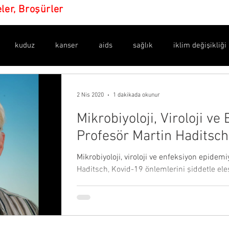
eler, Broşürler
kuduz
kanser
aids
sağlık
iklim değişikliği
en işaretler
amaç ne?
yeni dünya düzeni
dijital para
2 Nis 2020
1 dakikada okunur
Mikrobiyoloji, Viroloji v
dünya sağlık örgütü
bulaşıcılık
ilaçlar
maske
Profesör Martin Haditsc
Temelsiz
Mikrobiyoloji, viroloji ve enfeksiyon epidem
valar
istatistikler
belgeler
asılsız haberler
sil
Haditsch, Kovid-19 önlemlerini şiddetle eleşt