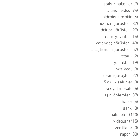
asılsız haberler
(7)
silinen video
(34)
hidroksiklorokin
(6)
uzman görüşleri
(87)
doktor görüşleri
(97)
resmi yayınlar
(14)
vatandaş görüşleri
(43)
araştırmacı görüşleri
(52)
titanik
(2)
yasaklar
(19)
hes-kodu
(3)
resmi görüşler
(27)
15 dk.lık şehirler
(3)
sosyal mesafe
(6)
aşırı önlemler
(37)
haber
(4)
şarkı
(3)
makaleler
(120)
videolar
(415)
ventilator
(3)
rapor
(30)