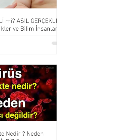
Lİ mi? ASIL GERÇEKLER
ikler ve Bilim İnsanları
...
te Nedir ? Neden