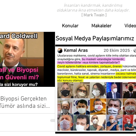
İnsanları kandırmak, kandırılmış
olduklarına ikna etmekten daha kolaydır.
[ Mark Twain ]
Konular
Makaleler
Video
Sosyal Medya Paylaşımlarımız
Biyopsi Gerçekten