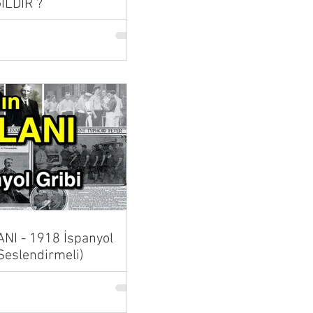
İLDİR ?
NI - 1918 İspanyol
 Seslendirmeli)