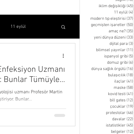
iklim değişikliği
(45)
11 eylül
(4)
modern tıp eleştirisi
(37)
geçmişten işaretler
(50)
11 eylül
amaç ne?
(35)
yeni dünya düzeni
(33)
dijital para
(3)
bilimsel yayınlar
(11)
bilimsel yayınlar
ispanyol gribi
(5)
domuz gribi
(6)
e Enfeksiyon Uzmanı
dünya sağlık örgütü
(16)
kovid testi
bill gates
bulaşıcılık
(18)
h: Bunlar Tümüyle
ilaçlar
(41)
maske
(58)
iyolojisi uzmanı Profesör Martin
kovid testi
(41)
inen video
iriyor. Bunlar...
bill gates
(12)
çocuklar
(19)
protestolar
(46)
davalar
(22)
istatistikler
(45)
belgeler
(12)