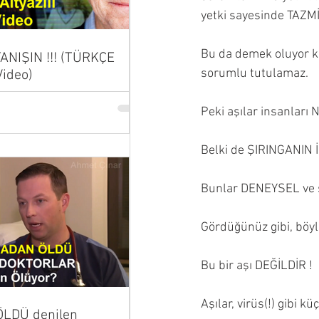
yetki sayesinde T
Bu da demek oluyor ki,
 TANIŞIN !!! (TÜRKÇE
sorumlu tutulamaz.
Video)
Peki aşılar insanlar
Belki de ŞIRINGANIN 
Bunlar DENEYSEL ve 
Gördüğünüz gibi, bö
Bu bir aşı DEĞİLDİR !
Aşılar, virüs(!) gibi 
LDÜ denilen