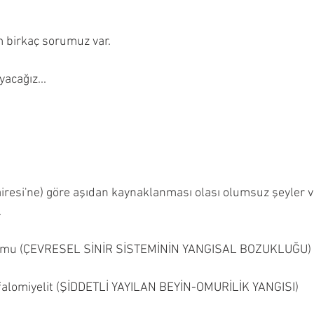
 birkaç sorumuz var.
acağız...
airesi'ne) göre aşıdan kaynaklanması olası olumsuz şeyler va
.
romu (ÇEVRESEL SİNİR SİSTEMİNİN YANGISAL BOZUKLUĞU)
alomiyelit (ŞİDDETLİ YAYILAN BEYİN-OMURİLİK YANGISI)