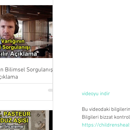
ın Bilimsel Sorgulanışı |
Açıklama
videoyu indir
Bu videodaki bilgileri
Bilgileri bizzat kontro
https://childrenshea