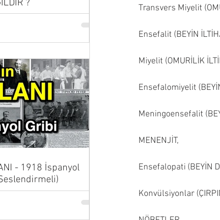
İLDİR ?
Transvers Miyelit (
Ensefalit (BEYİN İLTİH
Miyelit (OMURİLİK İLTİ
Ensefalomiyelit (BEY
Meningoensefalit (BE
MENENJİT,
Ensefalopati (BEYİN
NI - 1918 İspanyol
 Seslendirmeli)
Konvülsiyonlar (ÇIR