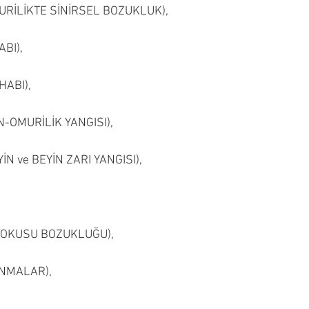
OMURİLİKTE SİNİRSEL BOZUKLUK),
ABI),
HABI),
İN-OMURİLİK YANGISI),
YİN ve BEYİN ZARI YANGISI),
 DOKUSU BOZUKLUĞU),
PINMALAR),