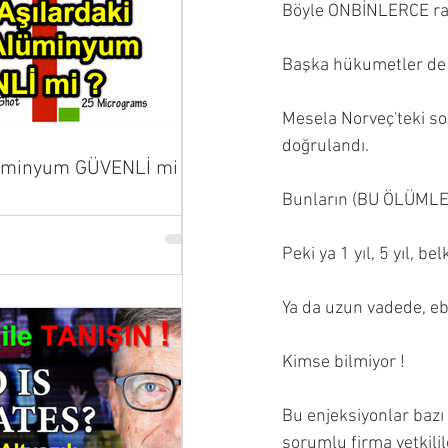
Böyle ONBİNLERCE rap
Başka hükumetler de b
Mesela Norveç'teki son
doğrulandı.
lüminyum GÜVENLİ mi ?
Bunların (BU ÖLÜMLE
Peki ya 1 yıl, 5 yıl, be
Ya da uzun vadede, eb
Kimse bilmiyor !
Bu enjeksiyonlar baz
sorumlu firma yetkili