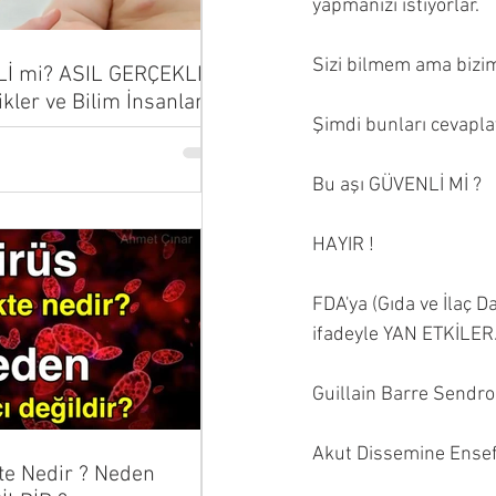
yapmanızı istiyorlar.
Sizi bilmem ama bizim
Lİ mi? ASIL GERÇEKLER
ikler ve Bilim İnsanları
Şimdi bunları cevaplay
...
Bu aşı GÜVENLİ Mİ ?
HAYIR !
FDA'ya (Gıda ve İlaç D
ifadeyle YAN ETKİLER
Guillain Barre Send
Akut Dissemine Ensef
te Nedir ? Neden