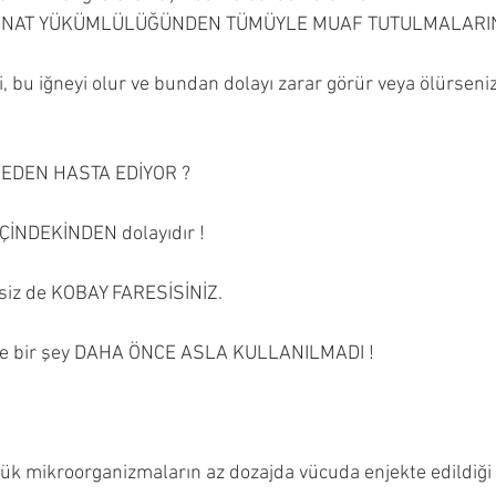
AZMİNAT YÜKÜMLÜLÜĞÜNDEN TÜMÜYLE MUAF TUTULMALARIN
 bu iğneyi olur ve bundan dolayı zarar görür veya ölürseniz 
ı NEDEN HASTA EDİYOR ?
İÇİNDEKİNDEN dolayıdır !
siz de KOBAY FARESİSİNİZ.
yle bir şey DAHA ÖNCE ASLA KULLANILMADI !
küçük mikroorganizmaların az dozajda vücuda enjekte edildiği 