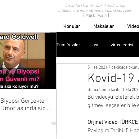
İnsanları kandırmak, kandırılmış
olduklarına ikna etmekten daha kolaydır.
[ Mark Twain ]
Konular
Makaleler
Video
Tüm Yazılar
aşı
virüs teorisi
5 Haz 2021
7 dakikada okun
modern tıp eleştirisi
geçmişten
Kovid-19 
Güncelleme tarihi:
1 Eki 202
ispanyol gribi
domuz gribi
Bu videoyu izleterek b
Biyopsi Gerçekten
gitmeyi seçseler bile
çocuklar
protestolar
dav
Orjinal Video TÜRKÇE
Paylaşım Tarihi: 5 Ha