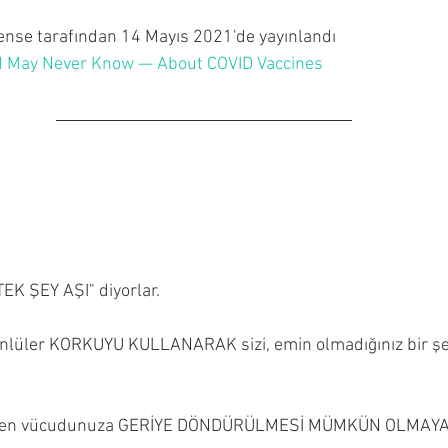
ense tarafından 14 Mayıs 2021'de yayınlandı
May Never Know — About COVID Vaccines
TEK ŞEY AŞI" diyorlar.
lüler KORKUYU KULLANARAK sizi, emin olmadığınız bir şey
izden vücudunuza GERİYE DÖNDÜRÜLMESİ MÜMKÜN OLMAYAN