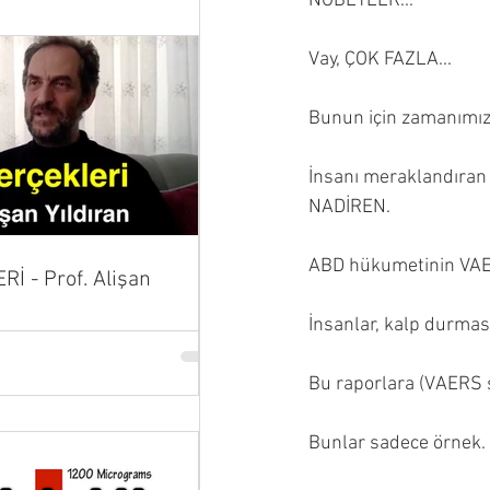
NÖBETLER...
Vay, ÇOK FAZLA...
Bunun için zamanımız
İnsanı meraklandıran 
NADİREN.
ABD hükumetinin VAERS
İ - Prof. Alişan
İnsanlar, kalp durması
Bu raporlara (VAERS s
Bunlar sadece örnek.