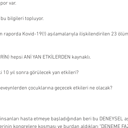
or var.
u bilgileri topluyor.
 raporda Kovid-19(!) aşılamalarıyla ilişkilendirilen 23 ölü
RİN) hepsi ANİ YAN ETKİLERDEN kaynaklı.
lki 10 yıl sonra görülecek yan etkileri?
eveynlerden çocuklarına geçecek etkileri ne olacak?
ı insanları hasta etmeye başladığından beri bu DENEYSEL a
lerinin kongrelere koşması ve burdan aldıkları “DENEME FAZI