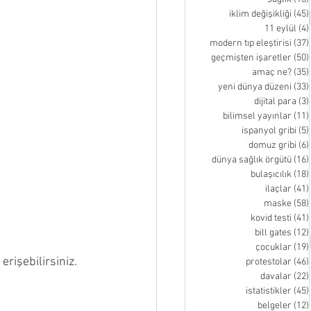
iklim değişikliği
(45)
11 eylül
(4)
modern tıp eleştirisi
(37)
geçmişten işaretler
(50)
amaç ne?
(35)
yeni dünya düzeni
(33)
dijital para
(3)
bilimsel yayınlar
(11)
ispanyol gribi
(5)
domuz gribi
(6)
dünya sağlık örgütü
(16)
bulaşıcılık
(18)
ilaçlar
(41)
maske
(58)
kovid testi
(41)
bill gates
(12)
çocuklar
(19)
rişebilirsiniz. 
protestolar
(46)
davalar
(22)
istatistikler
(45)
belgeler
(12)