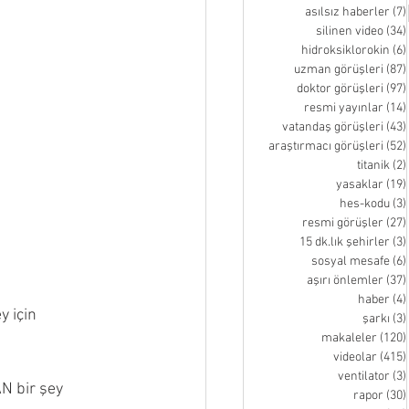
asılsız haberler
(7)
silinen video
(34)
hidroksiklorokin
(6)
uzman görüşleri
(87)
doktor görüşleri
(97)
resmi yayınlar
(14)
vatandaş görüşleri
(43)
araştırmacı görüşleri
(52)
titanik
(2)
yasaklar
(19)
hes-kodu
(3)
resmi görüşler
(27)
15 dk.lık şehirler
(3)
sosyal mesafe
(6)
aşırı önlemler
(37)
haber
(4)
 için 
şarkı
(3)
makaleler
(120)
videolar
(415)
ventilator
(3)
 bir şey 
rapor
(30)