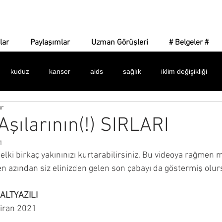
Corona Gerçeği
lar
Paylaşımlar
Uzman Görüşleri
# Belgeler #
kuduz
kanser
aids
sağlık
iklim değişikliği
ur
 işaretler
amaç ne?
yeni dünya düzeni
dijital para
Aşılarının(!) SIRLARI
1
dünya sağlık örgütü
bulaşıcılık
ilaçlar
maske
k
elki birkaç yakınınızı kurtarabilirsiniz. Bu videoya rağmen
 en azından siz elinizden gelen son çabayı da göstermiş olu
alar
istatistikler
belgeler
asılsız haberler
silinen 
 ALTYAZILI
ziran 2021 