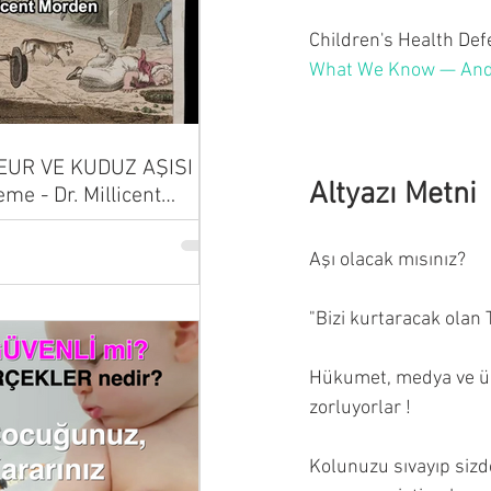
Children's Health Def
What We Know — And 
UR VE KUDUZ AŞISI |
Altyazı Metni
eme - Dr. Millicent
Aşı olacak mısınız?
"Bizi kurtaracak olan 
Hükumet, medya ve ün
zorluyorlar !
Kolunuzu sıvayıp s