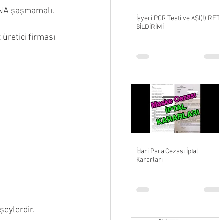
A şaşmamalı.
İşyeri PCR Testi ve AŞI(!) RET
BİLDİRİMİ
üretici firması 
İdari Para Cezası İptal
Kararları
şeylerdir.