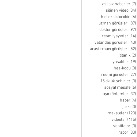
asılsız haberler
(7)
silinen video
(34)
hidroksiklorokin
(6)
uzman görüşleri
(87)
doktor görüşleri
(97)
resmi yayınlar
(14)
vatandaş görüşleri
(43)
araştırmacı görüşleri
(52)
titanik
(2)
yasaklar
(19)
hes-kodu
(3)
resmi görüşler
(27)
15 dk.lık şehirler
(3)
sosyal mesafe
(6)
aşırı önlemler
(37)
haber
(4)
şarkı
(3)
makaleler
(120)
videolar
(415)
ventilator
(3)
rapor
(30)