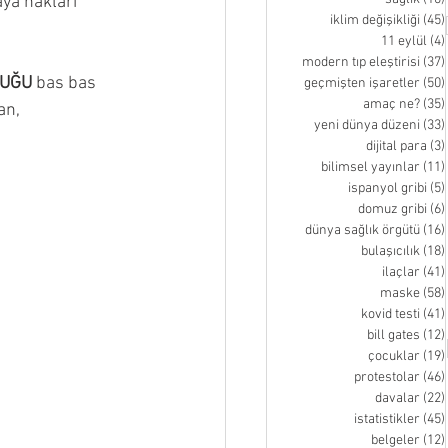
ya hakları 
iklim değişikliği
(45)
11 eylül
(4)
modern tıp eleştirisi
(37)
DUĞU
 bas bas 
geçmişten işaretler
(50)
amaç ne?
(35)
an, 
yeni dünya düzeni
(33)
dijital para
(3)
bilimsel yayınlar
(11)
ispanyol gribi
(5)
domuz gribi
(6)
dünya sağlık örgütü
(16)
bulaşıcılık
(18)
ilaçlar
(41)
maske
(58)
kovid testi
(41)
bill gates
(12)
çocuklar
(19)
protestolar
(46)
davalar
(22)
istatistikler
(45)
belgeler
(12)