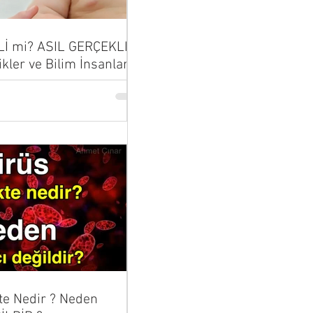
Lİ mi? ASIL GERÇEKLER
ikler ve Bilim İnsanları
...
te Nedir ? Neden