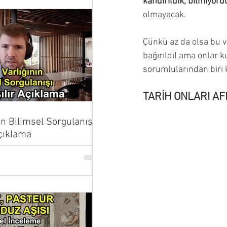
kandırıldık, bilmiyord
olmayacak. 
Çünkü az da olsa bu 
bağırıldı! ama onlar k
sorumlularından biri k
TARİH ONLARI A
ın Bilimsel Sorgulanışı |
Açıklama