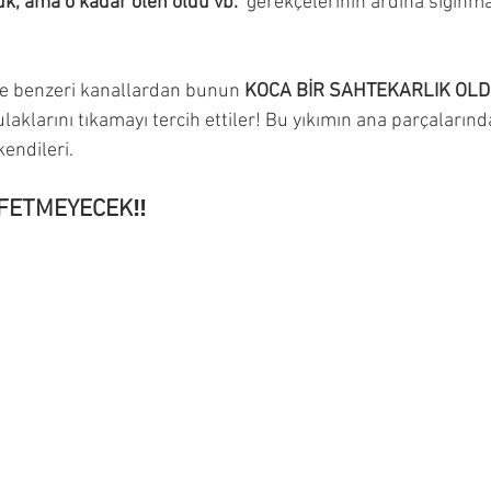
uk, ama o kadar ölen oldu vb.” 
gerekçelerinin ardına sığınma
ve benzeri kanallardan bunun 
KOCA BİR SAHTEKARLIK OL
ulaklarını tıkamayı tercih ettiler! Bu yıkımın ana parçalarınd
endileri. 
FFETMEYECEK‼️