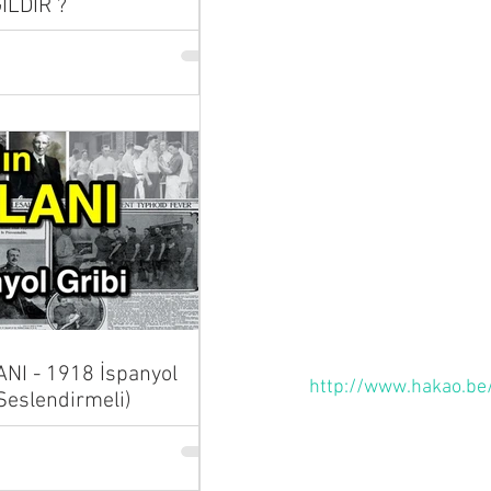
İLDİR ?
NI - 1918 İspanyol
http://www.hakao.be/
 Seslendirmeli)