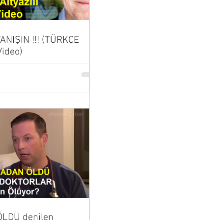
 TANIŞIN !!! (TÜRKÇE
Video)
LDÜ denilen