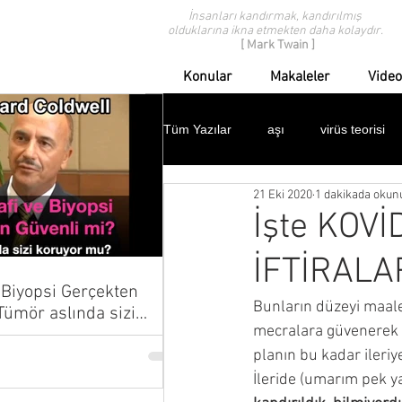
İnsanları kandırmak, kandırılmış
olduklarına ikna etmekten daha kolaydır.
[ Mark Twain ]
Konular
Makaleler
Video
Tüm Yazılar
aşı
virüs teorisi
21 Eki 2020
1 dakikada okun
modern tıp eleştirisi
geçmişten
İşte KOVİD
İFTİRALA
ispanyol gribi
domuz gribi
Biyopsi Gerçekten
Bunların düzeyi maales
mecralara güvenerek a
çocuklar
protestolar
dav
planın bu kadar ileri
İleride (umarım pek yak