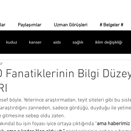
Corona Gerçeği
lar
Paylaşımlar
Uzman Görüşleri
# Belgeler #
kuduz
kanser
aids
sağlık
iklim değişikliği
ur
 işaretler
amaç ne?
yeni dünya düzeni
dijital para
 Fanatiklerinin Bilgi Düzey
RI
dünya sağlık örgütü
bulaşıcılık
ilaçlar
maske
k
ef böyle. Yeterince araştırmadan, teyit siteleri gibi bu sis
raştırdığını zanneden, sadece gördüğü, duyduğu ile yetine
alar
istatistikler
belgeler
asılsız haberler
silinen 
ye gitmesine sebep oldu zaten.
ında) bu işin foyası iyice ortaya çıktığında “
ama haberimiz 