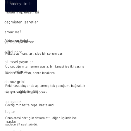
11 eylül
videoyu indir
modern tıp eleştirisi
geçmişten işaretler
amaç ne?
Videonun Metni :
yeni dünya düzeni
dijital para
Pekala aşı yanlıları, size bir sorum var.
bilimsel yayınlar
Üç çocuğum tamamen aşısız, bir tanesi ise iki yaşına 
ispanyol gribi
kadar aşılanmıştı, sonra bıraktım. 
domuz gribi
Peki nasıl oluyor da aşılanmış tek çocuğum, bağışıklık 
dünya sağlık örgütü
sistemi en zayıf olan çocuk?
bulaşıcılık
Geçtiğimiz hafta hepsi hastalandı. 
ilaçlar
Onun ateşi dört gün devam etti, diğer üçünde ise 
maske
sadece 24 saat sürdü. 