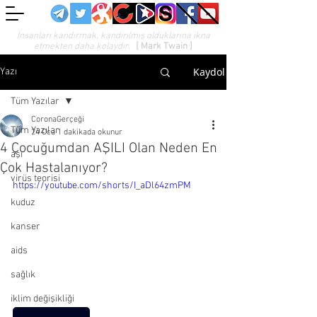
İnsanları kandırmak, kandırılmış olduklarına ikna
etmekten daha kolaydır.
[ Mark Twain ]
Kaydol
Yazı
Tüm Yazılar
CoronaGerçeği
Tüm Yazılar
24 Oca
1 dakikada okunur
4 Çocuğumdan AŞILI Olan Neden En
aşı
Çok Hastalanıyor?
virüs teorisi
https://youtube.com/shorts/I_aDl64zmPM
kuduz
kanser
aids
sağlık
iklim değişikliği