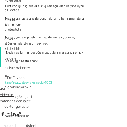
kovid testi
Dört çocuğun içinde öksürüğü en ağır olan da yine oydu.
bill gates
Ne zaman hastalansalar, onun durumu her zaman daha 
çocuklar
kötü oluyor. 
protestolar
Mevsimsel alerji belirtileri gösteren tek çocuk o; 
davalar
diğerlerinde böyle bir şey yok. 
istatistikler
Neden aşılanmış çocuğum çocuklarım arasında en sık 
belgeler
ve en ağır hastalanan?
asılsız haberler
Kaynak :
silinen video
t.me/realwideawakemedia/5063
hidroksiklorokin
aşı
videolar
uzman görüşleri
vatandaş görüşleri
doktor görüşleri
resmi yayınlar
vatandaş görüşleri