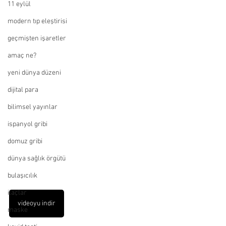
11 eylül
modern tıp eleştirisi
geçmişten işaretler
amaç ne?
yeni dünya düzeni
dijital para
bilimsel yayınlar
ispanyol gribi
domuz gribi
dünya sağlık örgütü
bulaşıcılık
ilaçlar
videoyu indir
maske