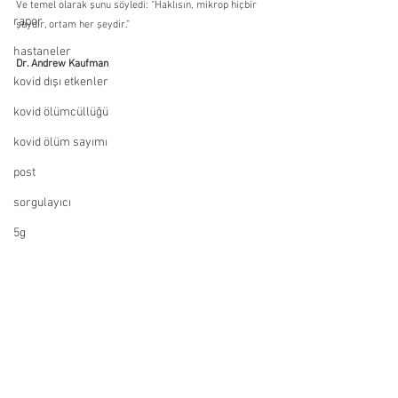
Ve temel olarak şunu söyledi: “Haklısın, mikrop hiçbir 
rapor
şeydir, ortam her şeydir.”
hastaneler
Dr. Andrew Kaufman
kovid dışı etkenler
kovid ölümcüllüğü
kovid ölüm sayımı
post
sorgulayıcı
5g