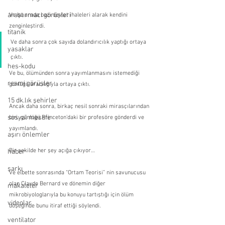
araştırmacı görüşleri
Ve bu arada bazı devlet ihaleleri alarak kendini 
zenginleştirdi.
titanik
Ve daha sonra çok sayıda dolandırıcılık yaptığı ortaya 
yasaklar
çıktı.
hes-kodu
Ve bu, ölümünden sonra yayımlanmasını istemediği 
resmi görüşler
günlüğü aracılığıyla ortaya çıktı.
15 dk.lık şehirler
Ancak daha sonra, birkaç nesil sonraki mirasçılarından 
sosyal mesafe
biri, günlüğü Princeton'daki bir profesöre gönderdi ve 
yayımlandı.
aşırı önlemler
Bir şekilde her şey açığa çıkıyor…
haber
şarkı
Ve elbette sonrasında “Ortam Teorisi” nin savunucusu 
olan Claude Bernard ve dönemin diğer 
makaleler
mikrobiyologlarıyla bu konuyu tartıştığı için ölüm 
videolar
döşeğinde bunu itiraf ettiği söylendi.
ventilator