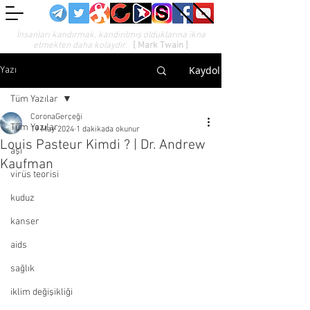
İnsanları kandırmak, kandırılmış olduklarına ikna
etmekten daha kolaydır.
[ Mark Twain ]
Kaydol
Yazı
Tüm Yazılar
CoronaGerçeği
Tüm Yazılar
19 May 2024
1 dakikada okunur
Louis Pasteur Kimdi ? | Dr. Andrew
aşı
Kaufman
virüs teorisi
kuduz
kanser
aids
sağlık
iklim değişikliği