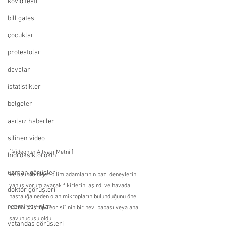
kovid testi
bill gates
çocuklar
protestolar
davalar
istatistikler
belgeler
asılsız haberler
silinen video
[ Videonun Altyazı Metni ]
hidroksiklorokin
uzman görüşleri
Ve aslında diğer bilim adamlarının bazı deneylerini 
yanlış yorumlayarak fikirlerini aşırdı ve havada 
doktor görüşleri
hastalığa neden olan mikropların bulunduğunu öne 
resmi yayınlar
süren “Mikrop Teorisi” nin bir nevi babası veya ana 
savunucusu oldu.
vatandaş görüşleri