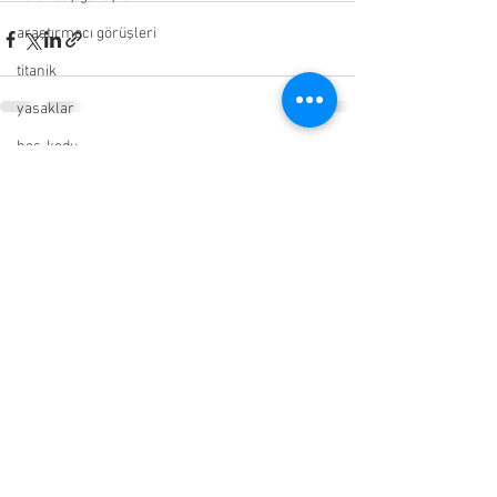
araştırmacı görüşleri
titanik
yasaklar
hes-kodu
Hepsini Gör
Son Yazılar
resmi görüşler
15 dk.lık şehirler
sosyal mesafe
aşırı önlemler
haber
şarkı
makaleler
videolar
ventilator