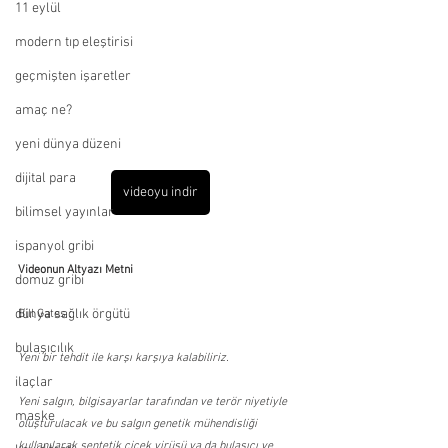
11 eylül
modern tıp eleştirisi
geçmişten işaretler
amaç ne?
yeni dünya düzeni
dijital para
videoyu indir
bilimsel yayınlar
ispanyol gribi
Videonun Altyazı Metni
domuz gribi
dünya sağlık örgütü
Bill Gates :
bulaşıcılık
Yeni bir tehdit ile karşı karşıya kalabiliriz.
ilaçlar
Yeni salgın, bilgisayarlar tarafından ve terör niyetiyle 
maske
oluşturulacak ve bu salgın genetik mühendisliği 
kullanılarak sentetik çiçek virüsü ya da bulaşıcı ve 