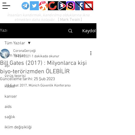
İnsanları kandırmak, kandırılmış olduklarına ikna
etmekten daha kolaydır.
[ Mark Twain ]
Kaydol
Yazı
Tüm Yazılar
CoronaGerçeği
Tüm Yazılar
15 Eyl 2021
1 dakikada okunur
Bill Gates (2017) : Milyonlarca kişi
aşı
biyo-terörizmden ÖLEBİLİR
virüs teorisi
Güncelleme tarihi:
25 Şub 2023
18 Şubat 2017, Münich Güvenlik Konferansı
kuduz
kanser
aids
sağlık
iklim değişikliği