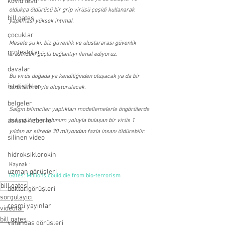
kovid testi
oldukça öldürücü bir grip virüsü çeşidi kullanarak 
bill gates
yapılması yüksek ihtimal.
çocuklar
Mesele şu ki, biz güvenlik ve uluslararası güvenlik 
protestolar
arasındaki güçlü bağlantıyı ihmal ediyoruz.
davalar
Bu virüs doğada ya kendiliğinden oluşacak ya da bir 
istatistikler
teröristin eliyle oluşturulacak.
belgeler
Salgın bilimciler yaptıkları modellemelerle öngörülerde 
asılsız haberler
bulundular ve solunum yoluyla bulaşan bir virüs 1 
yıldan az sürede 30 milyondan fazla insanı öldürebilir.
silinen video
hidroksiklorokin
Kaynak :
uzman görüşleri
Gates: Millions could die from bio-terrorism
bill gates
doktor görüşleri
sorgulayıcı
resmi yayınlar
videolar
bill gates
vatandaş görüşleri