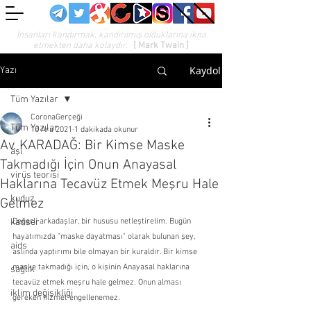
İnsanları kandırmak, kandırılmış olduklarına ikna
etmekten daha kolaydır.
[ Mark Twain ]
Kaydol
Yazı
Tüm Yazılar
CoronaGerçeği
Tüm Yazılar
10 Ara 2021
1 dakikada okunur
Av. KARADAĞ: Bir Kimse Maske
aşı
Takmadığı İçin Onun Anayasal
virüs teorisi
Haklarına Tecavüz Etmek Meşru Hale
kuduz
Gelmez
kanser
Değerli arkadaşlar, bir hususu netleştirelim. Bugün 
hayatımızda "maske dayatması" olarak bulunan şey, 
aids
aslında yaptırımı bile olmayan bir kuraldır. Bir kimse 
maske takmadığı için, o kişinin Anayasal haklarına 
sağlık
tecavüz etmek meşru hale gelmez. Onun alması 
iklim değişikliği
gereken hizmet engellenemez.