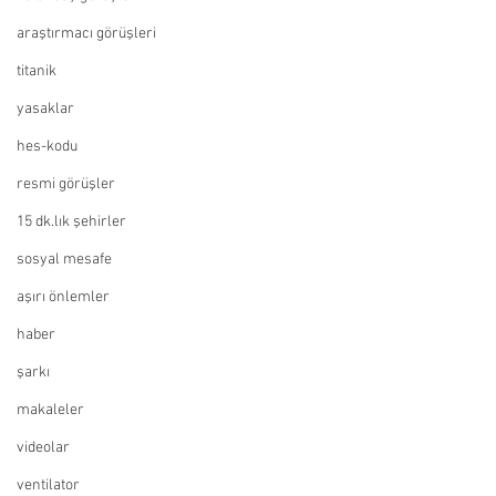
araştırmacı görüşleri
titanik
yasaklar
hes-kodu
resmi görüşler
15 dk.lık şehirler
sosyal mesafe
aşırı önlemler
haber
şarkı
makaleler
videolar
ventilator