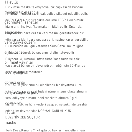
11 eylül
Bir kimse maske takmıyorsa, bir başkası da bundan 
modern tıp eleştirisi
rahatsız (!) oluyorsa, ancak polise şikayet edebilir, polis 
de EN FAZLA bir tutanakla durumu TESPİT edip mülki 
geçmişten işaretler
idare amirine (vali/kaymakam) bildirebilir. Onlar da, 
amaç ne?
olayda idari para cezası verilmesini gerektirecek bir 
yön varsa idari para cezası verilmesine karar verebilir. 
yeni dünya düzeni
Bu durumda da ilgili vatandaş Sulh Ceza Hakimliğine 
dijital para
müracaat ederek bu cezanın iptalini isteyebilir. 
Biliyoruz ki, Umumi Hıfzıssıhha Yasasında ve sair 
bilimsel yayınlar
yasalarda bunun bir dayanağı olmadığı için SCH'ler bu 
ispanyol gribi
cezaları iptal etmektedir.
domuz gribi
EN FAZLA yaptırımı bu olabilecek bir dayatma kural 
için, "takmazsan seni tedavi etmem, seni okula almam, 
dünya sağlık örgütü
seni adliyeye almam, seni markete almam.." gibi 
bulaşıcılık
kişilerin hak ve hürriyetleri gasp etme şeklinde tezahür 
eden tüm davranışlar NORMAL CARİ HUKUK 
ilaçlar
DÜZENİMİZDE SUÇTUR.
maske
Türk Ceza Kanunu 7. kitapta bu hakların engellenmesi 