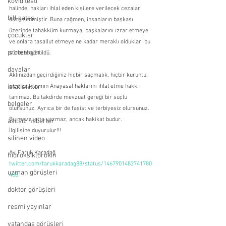
kovid testi
halinde, hakları ihlal eden kişilere verilecek cezalar 
bill gates
düzenlenmiştir. Buna rağmen, insanların başkası 
üzerinde tahakküm kurmaya, başkalarını ızrar etmeye 
çocuklar
ve onlara tasallut etmeye ne kadar meraklı oldukları bu 
protestolar
süreçte görüldü.
davalar
Aklınızdan geçirdiğiniz hiçbir saçmalık, hiçbir kuruntu, 
istatistikler
size başkasının Anayasal haklarını ihlal etme hakkı 
tanımaz. Bu takdirde mevzuat gereği bir suçlu 
belgeler
olursunuz. Ayrıca bir de faşist ve terbiyesiz olursunuz. 
Bu mevzuatta yazmaz, ancak hakikat budur.  
asılsız haberler
İlgilisine duyurulur!!!
silinen video
Av. Faruk Karadağ
hidroksiklorokin
twitter.com/farukkaradag88/status/1467901482741780
uzman görüşleri
488
doktor görüşleri
resmi yayınlar
vatandaş görüşleri