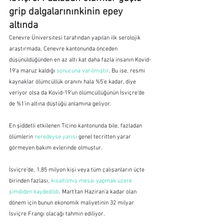
grip dalgalarınınkinin epey 
altında
Cenevre Üniversitesi tarafından yapılan ilk serolojik 
araştırmada, Cenevre kantonunda önceden 
düşünüldüğünden en az altı kat daha fazla insanın Kovid-
19’a maruz kaldığı 
sonucuna varılmıştır
. Bu ise, resmi 
kaynaklar ölümcüllük oranını hala %5’e kadar, diye 
veriyor olsa da Kovid-19’un ölümcüllüğünün İsviçre’de 
de %1’in altına düştüğü anlamına geliyor.
En şiddetli etkilenen Ticino kantonunda bile, fazladan 
ölümlerin 
neredeyse yarısı
 genel tecritten yarar 
görmeyen bakım evlerinde olmuştur.
İsviçre’de, 1,85 milyon kişi veya tüm çalışanların üçte 
birinden fazlası, 
kısaltılmış mesai yapmak üzere 
şimdiden kaydedildi
. Mart’tan Haziran’a kadar olan 
dönem için bunun ekonomik maliyetinin 32 milyar 
İsviçre Frangı olacağı tahmin ediliyor.