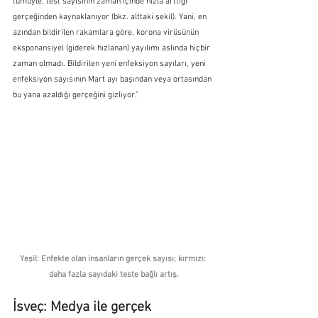
tümüyle, test sayısının zaman içinde hızla arttığı 
gerçeğinden kaynaklanıyor (bkz. alttaki şekil). Yani, en 
azından bildirilen rakamlara göre, korona virüsünün 
eksponansiyel (giderek hızlanan) yayılımı aslında hiçbir 
zaman olmadı. Bildirilen yeni enfeksiyon sayıları, yeni 
enfeksiyon sayısının Mart ayı başından veya ortasından 
bu yana azaldığı gerçeğini gizliyor.”
Yeşil: Enfekte olan insanların gerçek sayısı; kırmızı: 
daha fazla sayıdaki teste bağlı artış.
İsveç: Medya ile gerçek