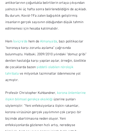
antikorlarının çoğunlukla belirtilerin ortaya çıkışından 
yalnızca iki üç hafta sonra belirlenebildiğini de açıkladı. 
Bu durum, Kovid-19’a zaten bağışıklık geliştirmiş 
insanların gerçek sayısının olduğundan düşük tahmin 
edilmemesi için hesaba katılmalıdır.
Hem 
İsviçre'de
 hem de 
Almanya'da
, bazı politikacılar 
“koronaya karşı zorunlu aşılama” çağrısında 
bulunmuştu. Halbuki, 2009/2010 yılındaki “domuz gribi” 
denilen hastalığa karşı yapılan aşılar, örneğin, özellikle 
de çocuklarda bazen 
şiddetli olabilen nörolojik 
tahribata
 ve milyonluk tazminatlar ödenmesine yol 
açmıştır.
Profesör Christopher Kuhbandner, 
korona önlemlerine 
ilişkin bilimsel gerekçe eksikliği
 üzerine şunları 
söylemiştir: “Yeni enfeksiyonlara ilişkin rakamlar, 
korona virüsünün gerçek yayılımının çok çarpıcı bir 
biçimde abartılmasına neden oluyor. Yeni 
enfeksiyonlarda gözlenen hızlı artış, neredeyse 