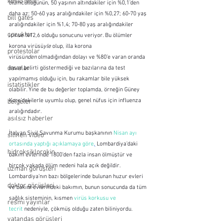
kovid testi
ölümcüllüğünün, 50 yaşının altındakiler için %0,1’den 
daha az; 50-60 yaş aralığındakiler için %0,27; 60-70 yaş 
bill gates
aralığındakiler için %1,4; 70-80 yaş aralığındakiler 
çocuklar
içinse %12,6 olduğu sonucunu veriyor. Bu ölümler 
korona virüsü
yle
 olup, illa korona 
protestolar
virüsü
nden
 olmadığından dolayı ve %80’e varan oranda 
davalar
insan belirti göstermediği ve bazılarına da test 
yapılmamış olduğu için, bu rakamlar bile yüksek 
istatistikler
olabilir. Yine de bu değerler toplamda, örneğin Güney 
Kore’dekilerle uyumlu olup, genel nüfus için influenza 
belgeler
aralığındadır.
asılsız haberler
İtalyan Sivil Savunma Kurumu başkanının 
Nisan ayı 
silinen video
ortasında yaptığı açıklamaya göre
,
 Lombardiya’daki 
hidroksiklorokin
bakım evlerinde 1800’den fazla insan ölmüştür ve 
birçok vakada ölüm nedeni hala açık değildir. 
uzman görüşleri
Lombardiya’nın bazı bölgelerinde bulunan huzur evleri 
doktor görüşleri
ve bakım evlerindeki bakımın, bunun sonucunda da tüm 
sağlık sisteminin, kısmen 
virüs korkusu ve 
resmi yayınlar
tecrit
 nedeniyle, çökmüş olduğu zaten biliniyordu.
vatandaş görüşleri