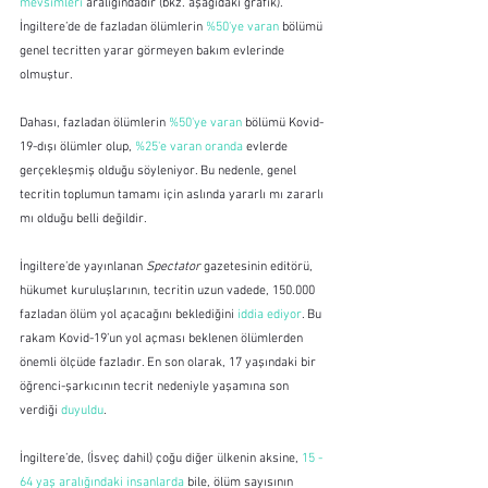
mevsimleri
 aralığındadır (bkz. aşağıdaki grafik). 
İngiltere’de de fazladan ölümlerin 
%50'ye varan
 bölümü 
genel tecritten yarar görmeyen bakım evlerinde 
olmuştur.
Dahası, fazladan ölümlerin 
%50'ye varan
 bölümü Kovid-
19-dışı ölümler olup, 
%25'e varan oranda
 evlerde 
gerçekleşmiş olduğu söyleniyor. Bu nedenle, genel 
tecritin toplumun tamamı için aslında yararlı mı zararlı 
mı olduğu belli değildir.
İngiltere’de yayınlanan 
Spectator
 gazetesinin editörü, 
hükumet kuruluşlarının, tecritin uzun vadede, 150.000 
fazladan ölüm yol açacağını beklediğini 
iddia ediyor
. Bu 
rakam Kovid-19’un yol açması beklenen ölümlerden 
önemli ölçüde fazladır. En son olarak, 17 yaşındaki bir 
öğrenci-şarkıcının tecrit nedeniyle yaşamına son 
verdiği 
duyuldu
.
İngiltere’de, (İsveç dahil) çoğu diğer ülkenin aksine, 
15 - 
64 yaş aralığındaki insanlarda
 bile, ölüm sayısının 