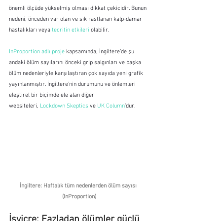
önemli ölçüde yükselmiş olması dikkat çekicidir. Bunun 
nedeni, önceden var olan ve sık rastlanan kalp-damar 
hastalıkları veya 
tecritin etkileri
 olabilir.
InProportion adlı proje
 kapsamında, İngiltere’de şu 
andaki ölüm sayılarını önceki grip salgınları ve başka 
ölüm nedenleriyle karşılaştıran çok sayıda yeni grafik 
yayınlanmıştır. İngiltere’nin durumunu ve önlemleri 
eleştirel bir biçimde ele alan diğer 
websiteleri, 
Lockdown Skeptics
 ve 
UK Column
’dur.
İngiltere: Haftalık tüm nedenlerden ölüm sayısı 
(InProportion)
İsviçre: Fazladan ölümler güçlü 