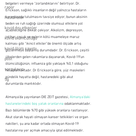
belgeleri vermeye “zorlandıklarını” belirtiyor. Dr. 
rapor
Erickson, sağlıklı insanların değil yalnızca hastaların 
karantinada tutulmasını tavsiye ediyor, bunun aksinin 
hastaneler
beden ve ruh sağlığı üzerinde olumsuz etkilere yol 
kovid dışı etkenler
açabileceğine dikkat çekiyor. Alkolizm, depresyon, 
intihar, çocuk ve eşlerin kötü muameleye maruz 
kovid ölümcüllüğü
kalması gibi “ikincil etkiler”de önemli ölçüde artış 
kovid ölüm sayımı
gözlenmeye başlamış durumdadır. Dr. Erickson, çeşitli 
ülkelerden gelen rakamlara dayanarak, Kovid-19’un 
post
ölümcüllüğünün, influenza gibi yaklaşık %0,1 olduğunu 
sorgulayıcı
hesaplamaktadır. Dr Erickson’a göre, yüz maskeleri 
gündelik hayatta değil, hastanedeki gibi akut 
5g
durumlarda mantıklıdır.
Almanya’da yayınlanan DIE ZEIT gazetesi, 
Almanya'daki 
hastanelerindeki boş yatak oranlarına
 odaklanmaktadır. 
Bazı bölümlerde %70 gibi yüksek oranlara rastlanıyor. 
Akut olarak hayati olmayan kanser tetkikleri ve organ 
nakilleri, şu ana kadar ortada olmayan Kovid-19 
hastalarına yer açmak amacıyla iptal edilmektedir.