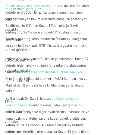
Belçika'dan gelen son rakamlar
, orada da tüm fazladan 
araştırmacı görüşleri
ölümlerin %50’den biraz fazlasının, genel tecritten 
titanik
yarar görmeyen bakım evlerinde olduğunu gösteriyor. 
Bu ölümlerin %6’sının Kovid-19’dan olduğu “teyit 
yasaklar
edilmiştir”, %94’ünde ise Kovid-19 “kuşkusu” vardır. 
Testleri pozitif çıkmış insanların (bakım evi çalışanları 
hes-kodu
ve sakinleri) yaklaşık %70’i hiç belirti göstermemiştir.
resmi görüşler
İngiltere’de yayınlanan Guardian gazetesinde, Kovid-19 
15 dk.lık şehirler
ölümlerinde hava kirliliğinin “ana etken” olabileceğine 
sosyal mesafe
işaret eden 
yeni araştırmalardan alıntılar yapılıyor
. 
Örneğin, dört ülkedeki ölümlerin %80’i (Lombardiya ve 
aşırı önlemler
Madrid dahil) en fazla hava kirliliği olan yerlerdeydi.
haber
Kaliforniyalı Dr. Dan Erickson, 
çok izlenen basın 
şarkı
açıklamasında
 Kovid-19 konusundaki gözlemlerini 
makaleler
anlattı. Kaliforniya ve diğer eyaletlerdeki hastaneler ve 
yoğun bakım üniteleri şu ana kadar büyük ölçüde boş 
videolar
kalmıştır. Dr. Erickson, ABD’denin birçok eyaletinde 
ventilator
doktorların hemfikir olmasalar da Kovid-19 yazılı ölüm 