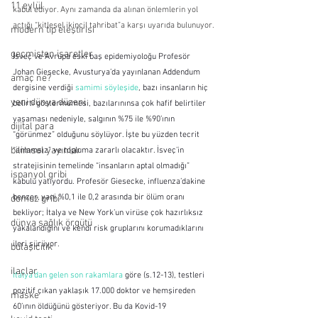
11 eylül
kabul ediyor. Aynı zamanda da alınan önlemlerin yol 
açtığı “kitlesel ikincil tahribat”a karşı uyarıda bulunuyor.
modern tıp eleştirisi
geçmişten işaretler
İsveç ve Avrupa eski baş epidemiyoloğu Profesör 
Johan Giesecke, Avusturya’da yayınlanan Addendum 
amaç ne?
dergisine verdiği 
samimi söyleşide
, bazı insanların hiç 
yeni dünya düzeni
belirti göstermemesi, bazılarınınsa çok hafif belirtiler 
yaşaması nedeniyle, salgının %75 ile %90’ının 
dijital para
“görünmez” olduğunu söylüyor. İşte bu yüzden tecrit 
bilimsel yayınlar
“anlamsız” ve topluma zararlı olacaktır. İsveç’in 
stratejisinin temelinde “insanların aptal olmadığı” 
ispanyol gribi
kabulü yatıyordu. Profesör Giesecke, influenza’dakine 
benzer, yani %0,1 ile 0,2 arasında bir ölüm oranı 
domuz gribi
bekliyor; İtalya ve New York’un virüse çok hazırlıksız 
dünya sağlık örgütü
yakalandığını ve kendi risk gruplarını korumadıklarını 
ileri sürüyor.
bulaşıcılık
ilaçlar
İtalya'dan gelen son rakamlara
 göre (s.12-13), testleri 
pozitif çıkan yaklaşık 17.000 doktor ve hemşireden 
maske
60’ının öldüğünü gösteriyor. Bu da Kovid-19 