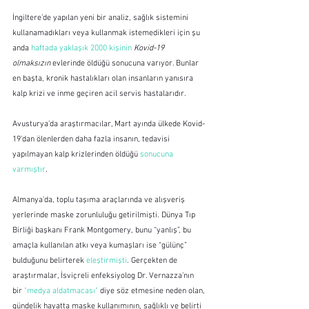
İngiltere’de yapılan yeni bir analiz, sağlık sistemini 
kullanamadıkları veya kullanmak istemedikleri için şu 
anda 
haftada yaklaşık 2000 kişinin
Kovid-19 
olmaksızın
 evlerinde öldüğü sonucuna varıyor. Bunlar 
en başta, kronik hastalıkları olan insanların yanısıra 
kalp krizi ve inme geçiren acil servis hastalarıdır.
Avusturya’da araştırmacılar, Mart ayında ülkede Kovid-
19’dan ölenlerden daha fazla insanın, tedavisi 
yapılmayan kalp krizlerinden öldüğü 
sonucuna 
varmıştır
.
Almanya’da, toplu taşıma araçlarında ve alışveriş 
yerlerinde maske zorunluluğu getirilmişti. Dünya Tıp 
Birliği başkanı Frank Montgomery, bunu “yanlış”, bu 
amaçla kullanılan atkı veya kumaşları ise “gülünç” 
bulduğunu belirterek 
eleştirmişti
. Gerçekten de 
araştırmalar, İsviçreli enfeksiyolog Dr. Vernazza’nın 
bir 
"medya aldatmacası"
 diye söz etmesine neden olan, 
gündelik hayatta maske kullanımının, sağlıklı ve belirti 