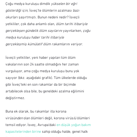
Çoğu medya kuruluşu dimdik 
yükselen bir eğri 
gösterdiği için, 
İsveç’te ölümlerin azalması 
bazı 
okurları 
şaşırtmıştı. Bunun nedeni nedir? İsveçli 
yetkililer, çok daha anlamlı olan, 
ölüm tarihi itibariyle 
gerçekleşen gündelik ölüm sayılarını 
yayınlarken, 
çoğu 
medya kuruluşu haber tarihi itibariyle 
gerçekleşmiş kümülatif ölüm rakamlarını veriyor
.
İsveçli yetkililer, yeni haber yapılan tüm ölüm 
vakalarının son 24 saatte olmadığını her zaman 
vurguluyor, ama çoğu medya kuruluşu bunu yok 
sayıyor (bkz. aşağıdaki grafik). Tüm ülkelerde olduğu 
gibi İsveç’teki en son rakamlar da bir biçimde 
artabilecek olsa bile, bu geneldeki azalma eğilimini 
değiştirmez.
Buna ek olarak, bu rakamlar illa korona 
virüsün
den
 olan ölümleri değil, korona virüs
lü
 ölümleri 
temsil ediyor. İsveç, Avrupa’daki 
en düşük yoğun bakım 
kapasitelerinden birine
 sahip olduğu halde, genel halk 