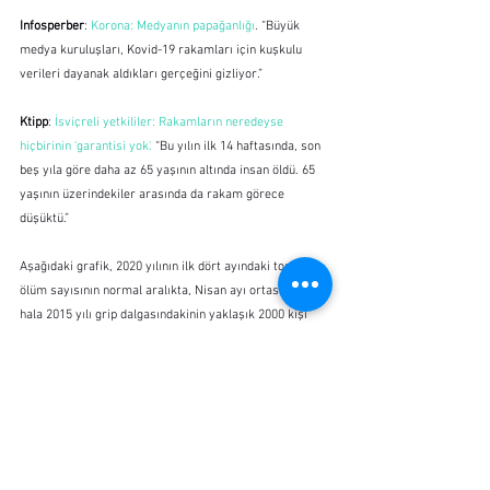
Infosperber
: 
Korona: Medyanın papağanlığı
. “Büyük 
medya kuruluşları, Kovid-19 rakamları için kuşkulu 
verileri dayanak aldıkları gerçeğini gizliyor.”
Ktipp
: 
İsviçreli yetkililer: Rakamların neredeyse 
hiçbirinin 'garantisi yok'.
 “Bu yılın ilk 14 haftasında, son 
beş yıla göre daha az 65 yaşının altında insan öldü. 65 
yaşının üzerindekiler arasında da rakam görece 
düşüktü.”
Aşağıdaki grafik, 2020 yılının ilk dört ayındaki toplam 
ölüm sayısının normal aralıkta, Nisan ayı ortasında ise 
hala 2015 yılı grip dalgasındakinin yaklaşık 2000 kişi 
daha altında olduğunu gösteriyor. Ölümlerin %50’si 
tecritten yarar görmeyen 
bakım evlerinde
 olmuştur.
Toplamda, hastaneler ve yoğun bakım üniteleri 
büyük 
ölçüde kapasitelerinin altında çalışırken
 ve birçok 
ameliyat iptal edilmiş durumdayken, fazladan ölümlerin 
yaklaşık % 75’i 
evlerde
 gerçekleşmiştir. Bu nedenle, 