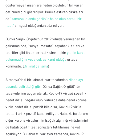
göstermeyen insanlara neden ölçülebilir bir yarar 
getirmediğini gösteriyor. Bunu eleştiren başkaları 
da 
"kamusal alanda görünür halde olan zoraki bir 
itaat"
 simgesi olduğundan söz ediyor.
Dünya Sağlık Örgütü’nün 2019 yılında yayınlanan bir 
çalışmasında, “sosyal mesafe”, seyahat kısıtları ve 
tecritler gibi önlemlerin etkisine ilişkin 
ya hiç kanıt 
bulunmadığını veya çok az kanıt olduğu
 ortaya 
konmuştu. (
Orijinal çalışma
)
Almanya’daki bir laboratuvar tarafından 
Nisan ayı 
başında belirtildiği gibi
, Dünya Sağlık Örgütü’nün 
tavsiyelerine uygun olarak, Kovid-19 virüsü spesifik 
hedef dizisi 
negatif
 olup, yalnızca daha genel korona 
virüs hedef dizisi pozitif bile olsa, Kovid-19 virüs 
testleri artık pozitif kabul ediliyor. Halbuki, bu durum 
diğer korona virüslerinin (soğuk algınlığı virüslerinin) 
de hatalı pozitif test sonuçları tetiklemesine yol 
açabiliyor. Bu laboratuvar aynı zamanda, Kovid-19 