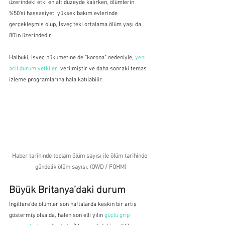
üzerindeki etki en alt düzeyde kalırken, ölümlerin 
%50’si hassasiyeti yüksek bakım evlerinde 
gerçekleşmiş olup, İsveç’teki ortalama ölüm yaşı da 
80’in üzerindedir.
Halbuki, İsveç hükumetine de “korona” nedeniyle, 
yeni 
acil durum yetkileri
 verilmiştir ve daha sonraki temas 
izleme programlarına hala katılabilir.
Haber tarihinde toplam ölüm sayısı ile ölüm tarihinde 
gündelik ölüm sayısı. (OWD / FOHM)
Büyük Britanya’daki durum
İngiltere’de ölümler son haftalarda keskin bir artış 
göstermiş olsa da, halen son elli yılın 
güçlü grip 