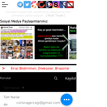
İnsanları kandırmak, kandırılmış olduklarına ikna
etmekten daha kolaydır.
[ Mark Twain ]
Sosyal Medya Paylaşımlarımız
>
İtiraz Bildirimleri, Dilekçeler, Broşürler
Kaydol
Konular
Tüm Yazılar
Tüm Yazılar
coronagercegi@gmail.com
aşı