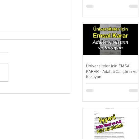
Üniversiteler için EMSAL
KARAR - Adaleti Çalıştırın ve
Koruyun
MLİ 42 BİLİMSEL
ŞMA Maskelerin Etkili ve
nli OLMADIĞINI Gösteriyor