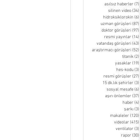
asılsız haberler
(7)
silinen video
(34)
hidroksiklorokin
(6)
uzman görüşleri
(87)
doktor görüşleri
(97)
resmi yayınlar
(14)
vatandaş görüşleri
(43)
araştırmacı görüşleri
(52)
titanik
(2)
yasaklar
(19)
hes-kodu
(3)
resmi görüşler
(27)
15 dk.lık şehirler
(3)
sosyal mesafe
(6)
aşırı önlemler
(37)
haber
(4)
şarkı
(3)
makaleler
(120)
videolar
(415)
ventilator
(3)
rapor
(30)