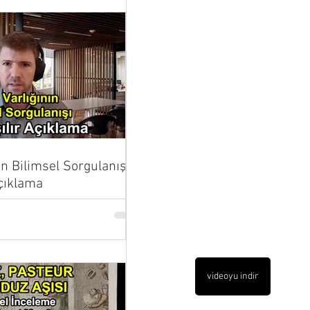
ın Bilimsel Sorgulanışı |
Açıklama
videoyu indir