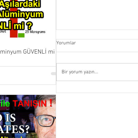
Yorumlar
lüminyum GÜVENLİ mi ?
Bir yorum yazın...
Allah’ın yardımı sabredenlere,
yani kötülüğe direnenlere
gelecektir