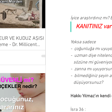
İyice araştırdınız mı?
KANITINIZ var
UR VE KUDUZ AŞISI |
Yoksa sadece
eme - Dr. Millicent
-  çoğunluğa mı uyuy
-  uzman diye nitelendi
   sözüne mi güveniy
-  zanna mı uyuyorsu
-  bilmediğiniz şeyin 
   düşüyorsunuz?
Hakkı Yılmaz’ın kendi 
İsra 36 :