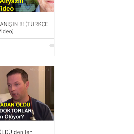
 TANIŞIN !!! (TÜRKÇE
Video)
LDÜ denilen