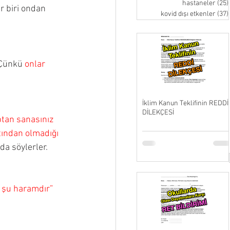
hastaneler
(25)
r biri ondan 
kovid dışı etkenler
(37)
 Çünkü 
onlar 
İklim Kanun Teklifinin REDDİ
DİLEKÇESİ
tan sanasınız 
tından olmadığı 
da söylerler.
, şu haramdır” 