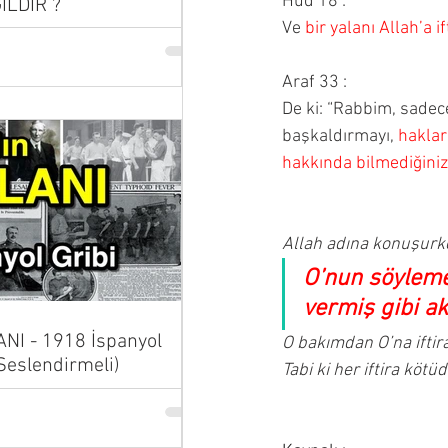
Hud 18 :
İLDİR ?
Ve 
bir yalanı Allah’a 
Araf 33 :
De ki: “Rabbim, sadece 
başkaldırmayı, 
haklar
hakkında bilmediğiniz
Allah adına konuşurke
O’nun söyleme
vermiş gibi akt
NI - 1918 İspanyol
O bakımdan O’na iftir
 Seslendirmeli)
Tabi ki her iftira kötü