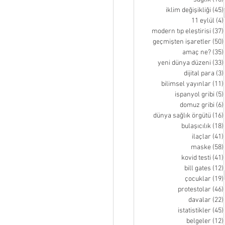
iklim değişikliği
(45)
11 eylül
(4)
modern tıp eleştirisi
(37)
geçmişten işaretler
(50)
amaç ne?
(35)
yeni dünya düzeni
(33)
dijital para
(3)
bilimsel yayınlar
(11)
ispanyol gribi
(5)
domuz gribi
(6)
dünya sağlık örgütü
(16)
bulaşıcılık
(18)
ilaçlar
(41)
maske
(58)
kovid testi
(41)
bill gates
(12)
çocuklar
(19)
protestolar
(46)
davalar
(22)
istatistikler
(45)
belgeler
(12)