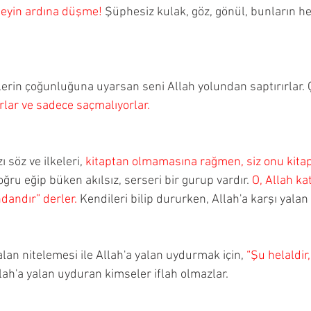
 şeyin ardına düşme!
 Şüphesiz kulak, göz, gönül, bunların he
erin çoğunluğuna uyarsan seni Allah yolundan saptırırlar.
lar ve sadece saçmalıyorlar.
 söz ve ilkeleri, 
kitaptan olmamasına rağmen, siz onu kitap
doğru eğip büken akılsız, serseri bir gurup vardır. 
O, Allah ka
ndandır” derler.
 Kendileri bilip dururken, Allah'a karşı yalan 
yalan nitelemesi ile Allah'a yalan uydurmak için, 
“Şu helaldir
lah'a yalan uyduran kimseler iflah olmazlar.