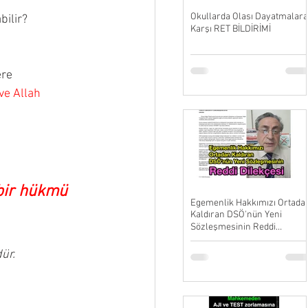
Okullarda Olası Dayatmalara
bilir?
Karşı RET BİLDİRİMİ
ere 
ve Allah 
bir hükmü 
Egemenlik Hakkımızı Ortada
Kaldıran DSÖ'nün Yeni
Sözleşmesinin Reddi
Dilekçesi
dür.