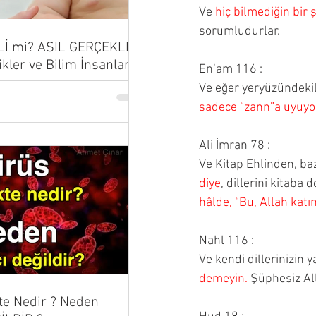
Ve 
hiç bilmediğin bir
sorumludurlar.
Lİ mi? ASIL GERÇEKLER
ikler ve Bilim İnsanları
En’am 116 :
...
Ve eğer yeryüzündekil
sadece “zann”a uyuyor
Ali İmran 78 :
Ve Kitap Ehlinden, bazı
diye
, dillerini kitaba 
hâlde, “Bu, Allah katı
Nahl 116 :
Ve kendi dillerinizin 
demeyin.
 Şüphesiz Al
te Nedir ? Neden