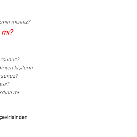
 Emin misiniz?
 mı?
orsunuz?
rilen kişilerin
orsunuz?
nuz?
ardına mı
çevirisinden