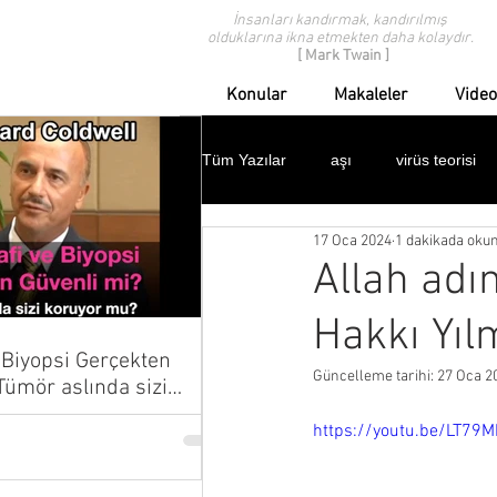
İnsanları kandırmak, kandırılmış
olduklarına ikna etmekten daha kolaydır.
[ Mark Twain ]
Konular
Makaleler
Video
Tüm Yazılar
aşı
virüs teorisi
17 Oca 2024
1 dakikada oku
modern tıp eleştirisi
geçmişten
Allah adı
Hakkı Yıl
ispanyol gribi
domuz gribi
Biyopsi Gerçekten
Güncelleme tarihi:
27 Oca 2
çocuklar
protestolar
dav
https://youtu.be/LT79