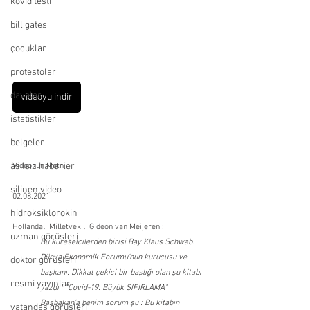
kovid testi
bill gates
çocuklar
protestolar
davalar
videoyu indir
istatistikler
belgeler
asılsız haberler
Videonun Metni
silinen video
02.08.2021
hidroksiklorokin
Hollandalı Milletvekili Gideon van Meijeren :
uzman görüşleri
Bu küreselcilerden birisi Bay Klaus Schwab. 
Dünya Ekonomik Forumu'nun kurucusu ve 
doktor görüşleri
başkanı. Dikkat çekici bir başlığı olan şu kitabı 
resmi yayınlar
yazdı : "Covid-19: Büyük SIFIRLAMA"
Başbakan'a benim sorum şu : Bu kitabın 
vatandaş görüşleri