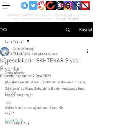
İnsanları kandırmak, kandırılmış olduklarına ikna
etmekten daha kolaydır.
[ Mark Twain ]
Kaydol
Yazı
Tüm Yazılar
CoronaGerçeği
Tüm Yazılar
18 Oca 2022
2 dakikada okunur
Küreselcilerin SAHTEKAR Siyasi
aşı
Piyonları
virüs teorisi
Güncelleme tarihi:
2 Oca 2023
Muhafazakar Milletvekili, Hollanda Başbakanını "Büyük 
kuduz
Sıfırlama" ve Klaus Schwab ile ilişkisi konusunda fena 
kanser
köşeye sıkıştırıyor.
aids
Gülmekten karnım ağrıdı çevirirken. 😅
sağlık
Hamit Yanık
iklim değişikliği