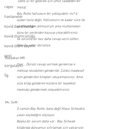
"Daha iyi bir gelecek için umut vaadeden bir 
rapor
mesaj."
Bay Rutte hafızasını bir yoklayabilir mi? 6 
hastaneler
aydan fazla değil. Hafızanızın ne kadar süre ile 
kovid dışı etkenler
aktif kaldığını bilmiyorum ama muhtemelen 
bunu bir yerlerden kazıyıp çıkarabilirsiniz. 
kovid ölümcüllüğü
İlk soruma bir kez daha cevap verin lütfen. 
Ama bu sefer dürüstçe.
kovid ölüm sayımı
post
Başbakan MR :
Yani... Dürüst cevap vermek gerekirse o 
sorgulayıcı
mektup nezaketen gönderildi. Çünkü maalesef 
5g
tüm gönderilen kitapları okuyamazsınız. Ama 
size kitap gönderen kişilere bir teşekkür 
mektubu göndermek isteyebilirsiniz.
Mv. GvM :
O zaman Bay Rutte, bana değil Klaus Schwab'a 
yalan söylediğini söylüyor. 
Başka bir sorum daha var : Bay Schwab 
kitabında dünyamızı sıfırlamak için yalvarıyor. 