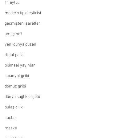
11 eylül
modern tıp eleştirisi
geçmişten işaretler
amaç ne?
yeni dünya düzeni
dijital para
bilimsel yayınlar
ispanyol gribi
domuz gribi
dünya sağlık örgütü
bulaşıcılık
ilaçlar
maske