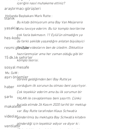
içeriğini nasıl muhakeme ettiniz?
araştırmacı görüşleri
Hollanda Başbakanı Mark Rutte :
titanik
Bu kitabı bilmiyorum ama Bay Van Meijeren'e 
yasaklar
şunu tavsiye ederim. Bu tür komplo teorilerine 
çok fazla bakmasın. 11 Eylül'ün olmadığını ya 
hes-kodu
da farklı şekilde yaşandığını anlatan büyüleyici 
resmi görüşler
YouTube videolarını ben de izledim. Dikkatlice 
hazırlanmışlar ama her zaman olduğu gibi bir 
15 dk.lık şehirler
komplo teorisi.
sosyal mesafe
Mv. GvM :
aşırı önlemler
Göreve geldiğimden beri Bay Rutte'ye 
sorduğum ilk sorunun bu olması beni şaşırtıyor. 
haber
Çok teşekkür ederim ama bu ilk sorumun bir 
şarkı
YALAN ile cevaplanması beni şaşırttı. Çünkü 
burada elimde 26 Kasım 2020 tarihli bir mektup 
makaleler
var. Bay Rutte tarafından Klaus Schwab'a 
videolar
gönderilmiş bu mektupta Bay Schwab'a kitabını 
gönderdiği için teşekkür ediyor ve diyor ki :
ventilator