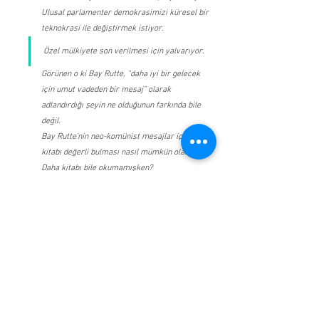
Ulusal parlamenter demokrasimizi küresel bir 
teknokrasi ile değiştirmek istiyor.
Özel mülkiyete son verilmesi için yalvarıyor.
Görünen o ki Bay Rutte, "daha iyi bir gelecek 
için umut vadeden bir mesaj" olarak 
adlandırdığı şeyin ne olduğunun farkında bile 
değil.
Bay Rutte'nin neo-komünist mesajlar içeren bir 
kitabı değerli bulması nasıl mümkün olabilir? 
Daha kitabı bile okumamışken?
Ana Kaynaklar : 
EPIC SMACKDOWN: Conservative MP Exposes 
Dutch Prime Minister as a 'Great Reset' Globalist
EPIC SMACKDOWN: Conservative MP Exposes 
Dutch Prime Minister as a 'Great Reset' Globalist 
(Must Watch)
klaus schwab
gideon van meijeren
mark rutte