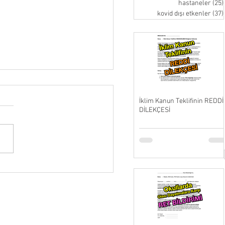
hastaneler
(25)
kovid dışı etkenler
(37)
İklim Kanun Teklifinin REDDİ
DİLEKÇESİ
nlarca Ölü Nerde ???