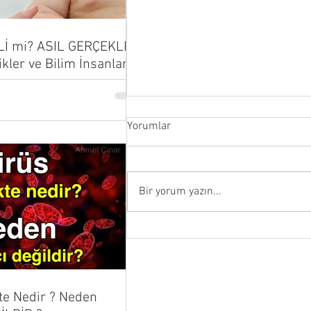
Lİ mi? ASIL GERÇEKLER
ikler ve Bilim İnsanları
...
Yorumlar
Bir yorum yazın...
Size Basit Bir Soru: 2020/21’de
GRİP Nereye Gitti ?
te Nedir ? Neden