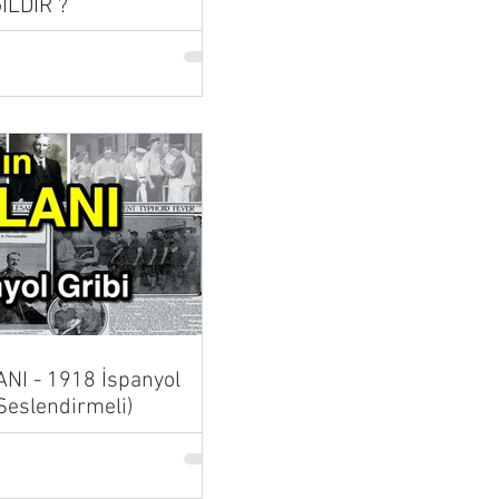
İLDİR ?
NI - 1918 İspanyol
 Seslendirmeli)