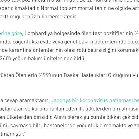
4.000 test pozitif ölüm bildirmiştir. Bu zaman dilimi içinde 
ar çıkmaktadır. Normal toplam mortalitenin ne ölçüde arttı
e arttırdığı henüz bilinmemektedir.
rine göre
, Lombardiya bölgesinde ölen test pozitiflerinin %
şında, çoğunlukla evde veya genel bakım bölümlerinde öldü
de karantina önlemlerinin olası rolü belirsizliğini korumakta
260'ı yoğun bakım ünitelerinde öldü.
irüsten Ölenlerin %99'unun Başka Hastalıkları Olduğunu Vur
a cevap aramaktadır: 
Japonya bir koronavirüs patlaması be
nuçları alan ve karantina ilan eden ilk ülkelerden biri olmas
n ülkelerden birisidir. Alıntı olarak şu cümle dikkat çekicid
münü saymasa bile, hastanelerde yoğunluk olmamakta ve za
olmamıştır.”