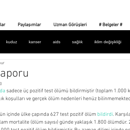
Corona Gerçeği
lar
Paylaşımlar
Uzman Görüşleri
# Belgeler #
kuduz
kanser
aids
sağlık
iklim değişikliği
nur
 işaretler
amaç ne?
yeni dünya düzeni
dijital para
Raporu
0
dünya sağlık örgütü
bulaşıcılık
ilaçlar
maske
k
nda
 sadece üç pozitif test ölümü bildirmiştir (toplam 1.000 k
ık koşulları ve gerçek ölüm nedenleri henüz bilinmemekted
alar
istatistikler
belgeler
asılsız haberler
silinen 
 gün içinde ülke çapında 627 test pozitif ölüm 
bildirdi
. Karşıl
plam mortalite (ölüm sayısı) günde yaklaşık 1.800 ölümdür. 