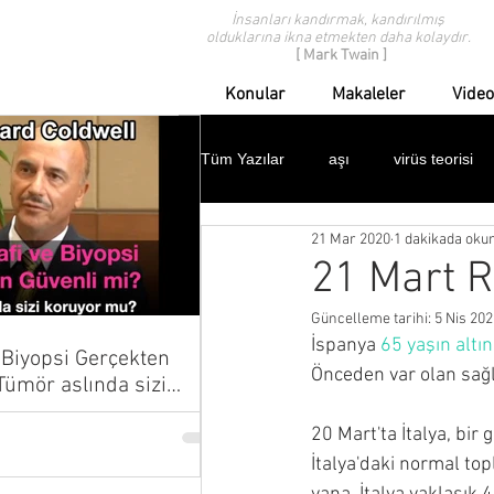
İnsanları kandırmak, kandırılmış
olduklarına ikna etmekten daha kolaydır.
[ Mark Twain ]
Konular
Makaleler
Video
Tüm Yazılar
aşı
virüs teorisi
21 Mar 2020
1 dakikada oku
modern tıp eleştirisi
geçmişten
21 Mart 
Güncelleme tarihi:
5 Nis 202
ispanyol gribi
domuz gribi
İspanya 
65 yaşın altı
Biyopsi Gerçekten
Önceden var olan sağl
çocuklar
protestolar
dav
20 Mart'ta İtalya, bir
İtalya'daki normal to