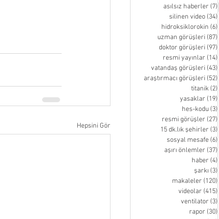
asılsız haberler
(7)
silinen video
(34)
hidroksiklorokin
(6)
uzman görüşleri
(87)
doktor görüşleri
(97)
resmi yayınlar
(14)
vatandaş görüşleri
(43)
araştırmacı görüşleri
(52)
titanik
(2)
yasaklar
(19)
hes-kodu
(3)
resmi görüşler
(27)
Hepsini Gör
15 dk.lık şehirler
(3)
sosyal mesafe
(6)
aşırı önlemler
(37)
haber
(4)
şarkı
(3)
makaleler
(120)
videolar
(415)
ventilator
(3)
rapor
(30)