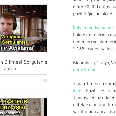
yana, İtalya yaklaşık 
ölüm 50.000 ölüme kad
pozitifliğini ne ölçüd
İtalyan medya haberle
bakım ünitelerinin dı
nedenleri ve ölümlerin
2.168 kişiden sadece 
ın Bilimsel Sorgulanışı |
Bloomberg, “İtalya, V
Açıklama
demektedir
.
Japan Times şu soruy
kaldı?
 Pozitif test so
Japonya en az etkilene
enfekte olanların tü
vakalarında ani artış 