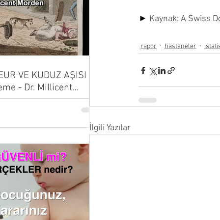
► 
Kaynak: 
A Swiss D
rapor
hastaneler
istati
UR VE KUDUZ AŞISI |
eme - Dr. Millicent
İlgili Yazılar