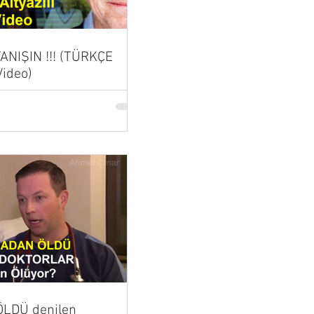
 TANIŞIN !!! (TÜRKÇE
Video)
LDÜ denilen