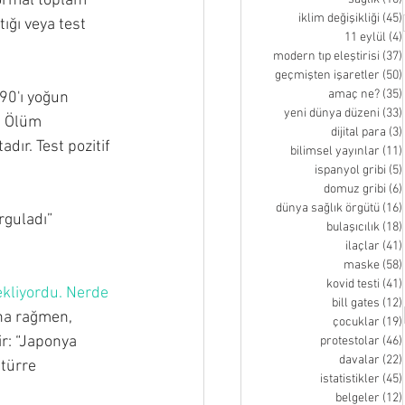
normal toplam 
iklim değişikliği
(45)
ğı veya test 
11 eylül
(4)
modern tıp eleştirisi
(37)
geçmişten işaretler
(50)
amaç ne?
(35)
90'ı yoğun 
yeni dünya düzeni
(33)
. Ölüm 
dijital para
(3)
dır. Test pozitif 
bilimsel yayınlar
(11)
ispanyol gribi
(5)
domuz gribi
(6)
dünya sağlık örgütü
(16)
guladı” 
bulaşıcılık
(18)
ilaçlar
(41)
maske
(58)
kovid testi
(41)
kliyordu. Nerde 
bill gates
(12)
ına rağmen, 
çocuklar
(19)
ir: “Japonya 
protestolar
(46)
davalar
(22)
türre 
istatistikler
(45)
belgeler
(12)