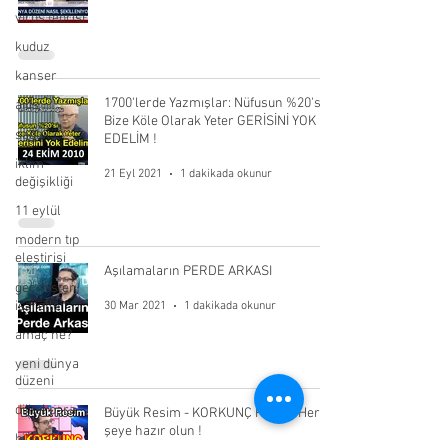
virüs teorisi
kuduz
kanser
1700'lerde Yazmışlar: Nüfusun %20'si
aids
Bize Köle Olarak Yeter GERİSİNİ YOK
sağlık
EDELİM !
iklim
21 Eyl 2021
1 dakikada okunur
değişikliği
11 eylül
modern tıp
eleştirisi
Aşılamaların PERDE ARKASI
geçmişten
işaretler
30 Mar 2021
1 dakikada okunur
amaç ne?
yeni dünya
düzeni
dijital para
Büyük Resim - KORKUNÇ PLAN - Her
şeye hazır olun !
bilimsel