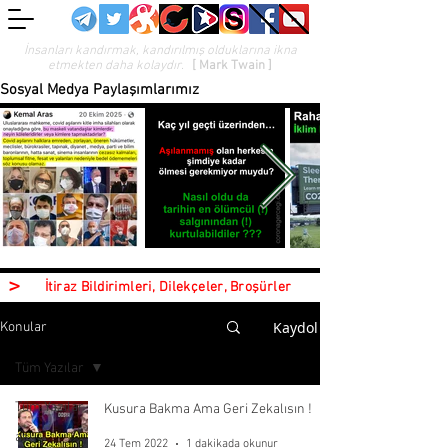
İnsanları kandırmak, kandırılmış olduklarına ikna
etmekten daha kolaydır.
[ Mark Twain ]
Sosyal Medya Paylaşımlarımız
>
İtiraz Bildirimleri, Dilekçeler, Broşürler
Kaydol
Konular
Tüm Yazılar
Tüm Yazılar
Kusura Bakma Ama Geri Zekalısın !
aşı
24 Tem 2022
1 dakikada okunur