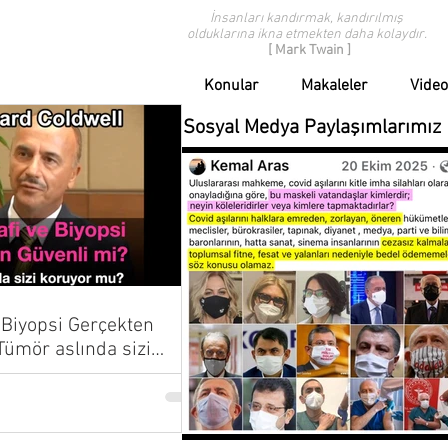
İnsanları kandırmak, kandırılmış
olduklarına ikna etmekten daha kolaydır.
[ Mark Twain ]
Konular
Makaleler
Video
Sosyal Medya Paylaşımlarımız
Biyopsi Gerçekten