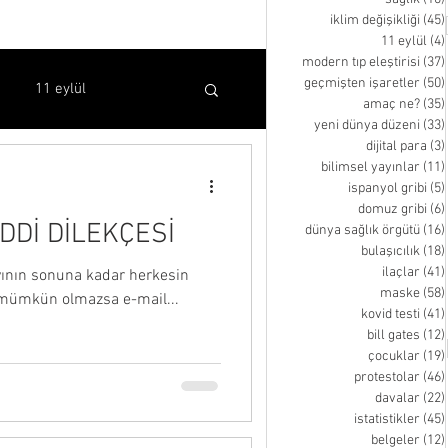
iklim değişikliği
(45)
11 eylül
(4)
modern tıp eleştirisi
(37)
geçmişten işaretler
(50)
11 eylül
amaç ne?
(35)
yeni dünya düzeni
(33)
dijital para
(3)
bilimsel yayınlar
(11)
bilimsel yayınlar
ispanyol gribi
(5)
domuz gribi
(6)
REDDİ DİLEKÇESİ
dünya sağlık örgütü
(16)
kovid testi
bill gates
bulaşıcılık
(18)
ilaçlar
(41)
ayının sonuna kadar herkesin
maske
(58)
u mümkün olmazsa e-mail...
kovid testi
(41)
inen video
bill gates
(12)
çocuklar
(19)
protestolar
(46)
davalar
(22)
istatistikler
(45)
belgeler
(12)