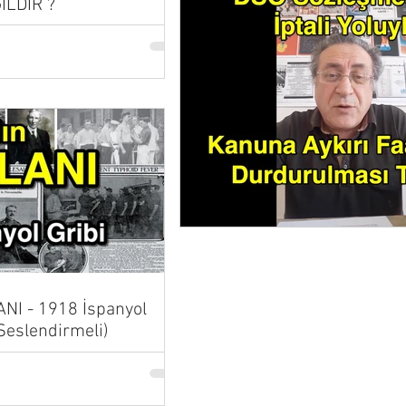
İLDİR ?
NI - 1918 İspanyol
 Seslendirmeli)