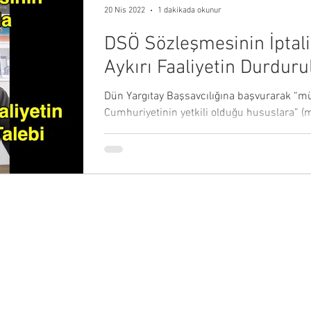
20 Nis 2022
1 dakikada okunur
DSÖ Sözleşmesinin İptali
Aykırı Faaliyetin Durduru
Dün Yargıtay Başsavcılığına başvurarak “m
Cumhuriyetinin yetkili olduğu hususlara” (m
düzenlemeye...