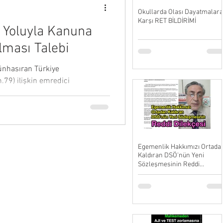
Okullarda Olası Dayatmalara
Karşı RET BİLDİRİMİ
 Yoluyla Kanuna
lması Talebi
ünhasıran Türkiye
.79) ilişkin emredici
Egemenlik Hakkımızı Ortada
Kaldıran DSÖ'nün Yeni
Sözleşmesinin Reddi
Dilekçesi