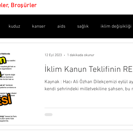
eler, Broşürler
kuduz
kanser
aids
sağlık
iklim değişikliği
en işaretler
amaç ne?
yeni dünya düzeni
dijital para
12 Eyl 2023
1 dakikada okunur
İklim Kanun Teklifinin 
dünya sağlık örgütü
bulaşıcılık
ilaçlar
maske
Kaynak : Hacı Ali Özhan Dilekçemizi eylül 
kendi şehrindeki milletvekiline şahsen, b
valar
istatistikler
belgeler
asılsız haberler
sil