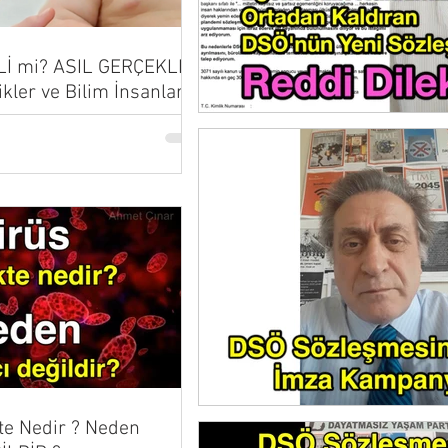
Lİ mi? ASIL GERÇEKLER
ikler ve Bilim İnsanları
...
te Nedir ? Neden