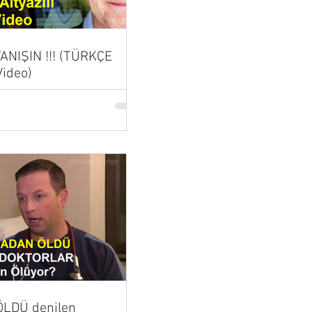
 TANIŞIN !!! (TÜRKÇE
Video)
LDÜ denilen