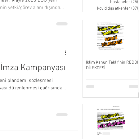
ması : Mayıs 2023 DSÖ yeni
hastaneler
(25)
n yetki/görev alanı dışında...
kovid dışı etkenler
(37)
İklim Kanun Teklifinin REDDİ
 İmza Kampanyası
DİLEKÇESİ
yeni plandemi sözleşmesi
yası düzenlenmesi çağrısında...