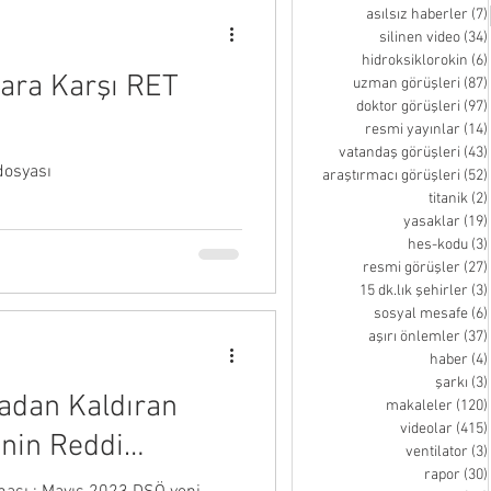
asılsız haberler
(7)
silinen video
(34)
hidroksiklorokin
(6)
lara Karşı RET
uzman görüşleri
(87)
doktor görüşleri
(97)
resmi yayınlar
(14)
vatandaş görüşleri
(43)
dosyası
araştırmacı görüşleri
(52)
titanik
(2)
yasaklar
(19)
hes-kodu
(3)
resmi görüşler
(27)
15 dk.lık şehirler
(3)
sosyal mesafe
(6)
aşırı önlemler
(37)
haber
(4)
şarkı
(3)
adan Kaldıran
makaleler
(120)
videolar
(415)
nin Reddi
ventilator
(3)
rapor
(30)